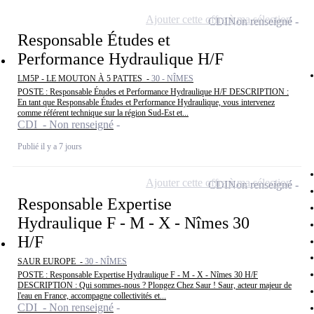
Ajouter cette offre à ma sélection
CDI
Non renseigné
Responsable Études et
Performance Hydraulique H/F
LM5P - LE MOUTON À 5 PATTES -
30 - NÎMES
POSTE : Responsable Études et Performance Hydraulique H/F DESCRIPTION :
En tant que Responsable Études et Performance Hydraulique, vous intervenez
comme référent technique sur la région Sud-Est et...
CDI - Non renseigné
Publié il y a 7 jours
Ajouter cette offre à ma sélection
CDI
Non renseigné
Responsable Expertise
Hydraulique F - M - X - Nîmes 30
H/F
SAUR EUROPE -
30 - NÎMES
POSTE : Responsable Expertise Hydraulique F - M - X - Nîmes 30 H/F
DESCRIPTION : Qui sommes-nous ? Plongez Chez Saur ! Saur, acteur majeur de
l'eau en France, accompagne collectivités et...
CDI - Non renseigné