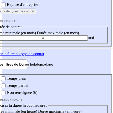
Reprise d'entreprise
plus
de types de contrat
 DE CONTRAT
ée de contrat
ée minimale (en mois)
Durée maximale (en mois)
mois
er
le filtre du type de contrat
les filtres de
Durée hebdo
madaire
 hebdomadaire
Temps plein
Temps partiel
Non renseignée (6)
 HEBDOMADAIRE
cisez la durée hebdomadaire :
ée minimale (en heure)
Durée maximale (en heure)