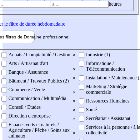
heures
er
le filtre de durée hebdomadaire
les filtres de
Domaine pro
fessionnel
ne professionel
Achats / Comptabilité / Gestion
Industrie (1)
Arts / Artisanat d'art
Informatique /
Télécommunication
Banque / Assurance
Installation / Maintenance (
Bâtiment / Travaux Publics (2)
Marketing / Stratégie
Commerce / Vente
commerciale
Communication / Multimédia
Ressources Humaines
Conseil / Etudes
Santé
Direction d'entreprise
Secrétariat / Assistanat
Espaces verts et naturels /
Services à la personne / à l
Agriculture / Pêche / Soins aux
collectivité
animaux