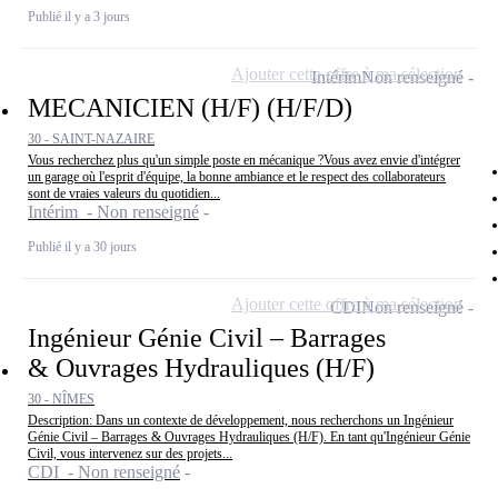
Publié il y a 3 jours
Ajouter cette offre à ma sélection
Intérim
Non renseigné
MECANICIEN (H/F) (H/F/D)
30 - SAINT-NAZAIRE
Vous recherchez plus qu'un simple poste en mécanique ?Vous avez envie d'intégrer
un garage où l'esprit d'équipe, la bonne ambiance et le respect des collaborateurs
sont de vraies valeurs du quotidien...
Intérim - Non renseigné
Publié il y a 30 jours
Ajouter cette offre à ma sélection
CDI
Non renseigné
Ingénieur Génie Civil – Barrages
& Ouvrages Hydrauliques (H/F)
30 - NÎMES
Description: Dans un contexte de développement, nous recherchons un Ingénieur
Génie Civil – Barrages & Ouvrages Hydrauliques (H/F). En tant qu'Ingénieur Génie
Civil, vous intervenez sur des projets...
CDI - Non renseigné