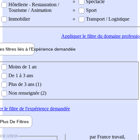
Spectacle
Hôtellerie - Restauration /
Tourisme / Animation
Sport
Immobilier
Transport / Logistique
Appliquer
le filtre du domaine professi
es filtres liés à l'
Expérience
demandée
ience demandée
Moins de 1 an
De 1 à 3 ans
Plus de 3 ans (1)
Non renseignée (2)
er
le filtre de l'expérience demandée
Plus De
Filtres
IFICATION
par France travail,