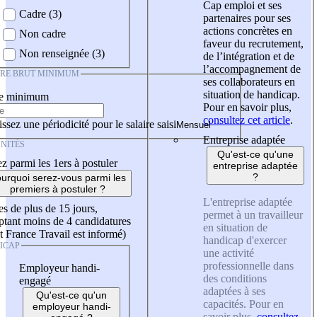
Cap emploi et ses
Cadre (3)
partenaires pour ses
actions concrètes en
Non cadre
faveur du recrutement,
Non renseignée (3)
de l’intégration et de
l’accompagnement de
IRE BRUT MINIMUM
ses collaborateurs en
situation de handicap.
re minimum
Pour en savoir plus,
consultez cet article
.
ssez une périodicité pour le salaire saisi
Entreprise adaptée
NITÉS
Qu'est-ce qu'une
z parmi les 1ers à postuler
entreprise adaptée
?
urquoi serez-vous parmi les
premiers à postuler ?
L'entreprise adaptée
es de plus de 15 jours,
permet à un travailleur
tant moins de 4 candidatures
en situation de
t France Travail est informé)
handicap d'exercer
ICAP
une activité
professionnelle dans
Employeur handi-
des conditions
engagé
adaptées à ses
Qu'est-ce qu'un
capacités. Pour en
employeur handi-
savoir plus,
consultez