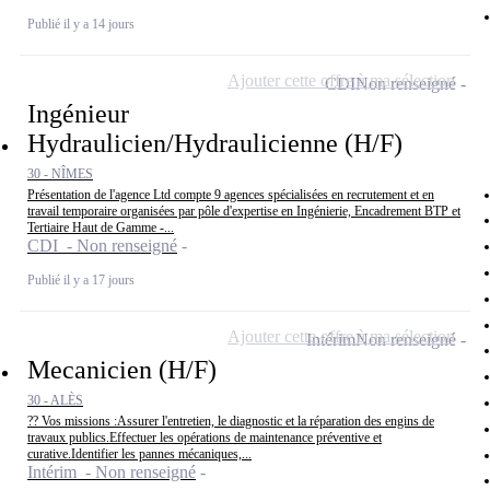
Publié il y a 14 jours
Ajouter cette offre à ma sélection
CDI
Non renseigné
Ingénieur
Hydraulicien/Hydraulicienne (H/F)
30 - NÎMES
Présentation de l'agence Ltd compte 9 agences spécialisées en recrutement et en
travail temporaire organisées par pôle d'expertise en Ingénierie, Encadrement BTP et
Tertiaire Haut de Gamme -...
CDI - Non renseigné
Publié il y a 17 jours
Ajouter cette offre à ma sélection
Intérim
Non renseigné
Mecanicien (H/F)
30 - ALÈS
?? Vos missions :Assurer l'entretien, le diagnostic et la réparation des engins de
travaux publics.Effectuer les opérations de maintenance préventive et
curative.Identifier les pannes mécaniques,...
Intérim - Non renseigné