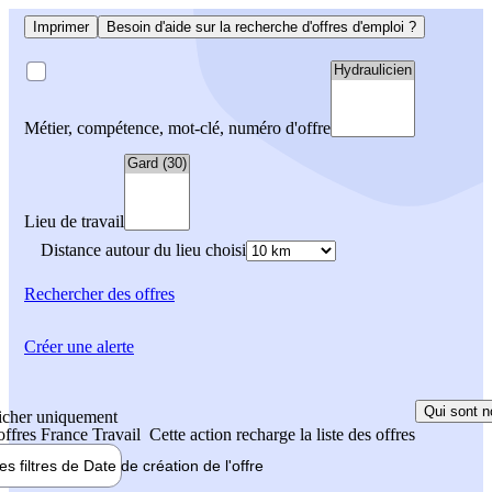
Imprimer
Besoin d'aide sur la recherche d'offres d'emploi ?
Métier, compétence, mot-clé, numéro d'offre
Lieu de travail
Distance autour du lieu choisi
Rechercher
des offres
Créer une alerte
Qui sont n
icher uniquement
 offres France Travail
Cette action recharge la liste des offres
les filtres de
Date de création
de l'offre