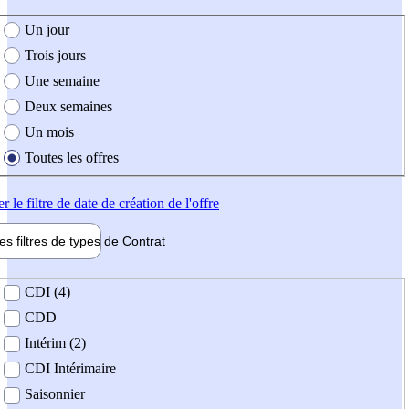
e création de l'offre
Un jour
Trois jours
Une semaine
Deux semaines
Un mois
Toutes les offres
er
le filtre de date de création de l'offre
les filtres de types de
Contrat
de contrat
CDI (4)
CDD
Intérim (2)
CDI Intérimaire
Saisonnier