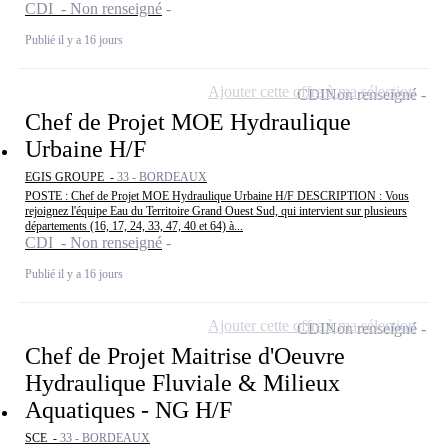
CDI - Non renseigné
Publié il y a 16 jours
Ajouter cette offre à ma sélection
CDI
Non renseigné
Chef de Projet MOE Hydraulique
Urbaine H/F
EGIS GROUPE -
33 - BORDEAUX
POSTE : Chef de Projet MOE Hydraulique Urbaine H/F DESCRIPTION : Vous
rejoignez l'équipe Eau du Territoire Grand Ouest Sud, qui intervient sur plusieurs
départements (16, 17, 24, 33, 47, 40 et 64) à...
CDI - Non renseigné
Publié il y a 16 jours
Ajouter cette offre à ma sélection
CDI
Non renseigné
Chef de Projet Maitrise d'Oeuvre
Hydraulique Fluviale & Milieux
Aquatiques - NG H/F
SCE -
33 - BORDEAUX