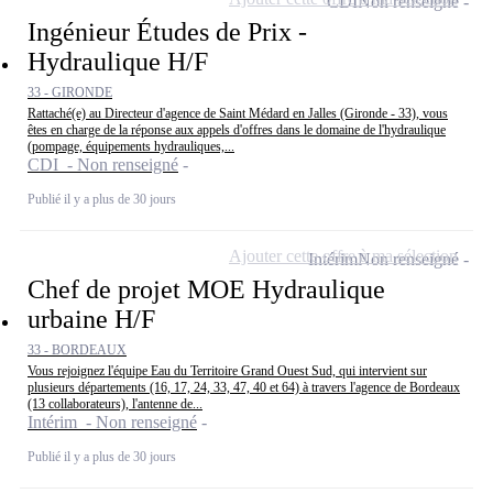
CDI
Non renseigné
Ingénieur Études de Prix -
Hydraulique H/F
33 - GIRONDE
Rattaché(e) au Directeur d'agence de Saint Médard en Jalles (Gironde - 33), vous
êtes en charge de la réponse aux appels d'offres dans le domaine de l'hydraulique
(pompage, équipements hydrauliques,...
CDI - Non renseigné
Publié il y a plus de 30 jours
Ajouter cette offre à ma sélection
Intérim
Non renseigné
Chef de projet MOE Hydraulique
urbaine H/F
33 - BORDEAUX
Vous rejoignez l'équipe Eau du Territoire Grand Ouest Sud, qui intervient sur
plusieurs départements (16, 17, 24, 33, 47, 40 et 64) à travers l'agence de Bordeaux
(13 collaborateurs), l'antenne de...
Intérim - Non renseigné
Publié il y a plus de 30 jours