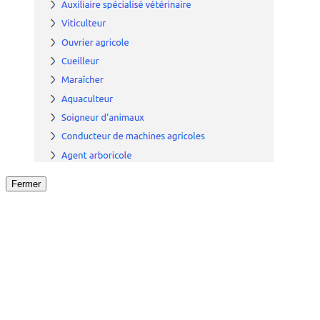
Fermer
Fermer
le détail de l'offre
/
Offre
sur
Offre précéden