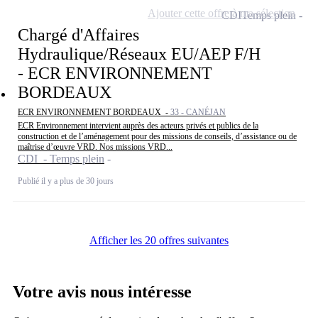
Ajouter cette offre à ma sélection
CDI
Temps plein
Chargé d'Affaires
Hydraulique/Réseaux EU/AEP F/H
- ECR ENVIRONNEMENT
BORDEAUX
ECR ENVIRONNEMENT BORDEAUX -
33 - CANÉJAN
ECR Environnement intervient auprès des acteurs privés et publics de la
construction et de l’aménagement pour des missions de conseils, d’assistance ou de
maîtrise d’œuvre VRD. Nos missions VRD...
CDI - Temps plein
Publié il y a plus de 30 jours
Afficher les 20 offres suivantes
Votre avis nous intéresse