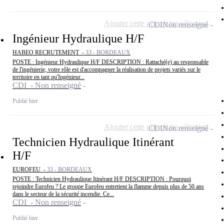
Ajouter cette offre à ma sélection
CDI
Non renseigné
Ingénieur Hydraulique H/F
HABEO RECRUTEMENT -
33 - BORDEAUX
POSTE : Ingénieur Hydraulique H/F DESCRIPTION : Rattaché(e) au responsable
de l'ingénierie, votre rôle est d'accompagner la réalisation de projets variés sur le
territoire en tant qu'Ingénieur...
CDI - Non renseigné
Publié hier
Ajouter cette offre à ma sélection
CDI
Non renseigné
Technicien Hydraulique Itinérant
H/F
EUROFEU -
33 - BORDEAUX
POSTE : Technicien Hydraulique Itinérant H/F DESCRIPTION : Pourquoi
rejoindre Eurofeu ? Le groupe Eurofeu entretient la flamme depuis plus de 50 ans
dans le secteur de la sécurité incendie. Ce...
CDI - Non renseigné
Publié hier