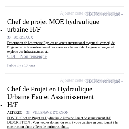
Ajouter cette offre à ma sélection
CDI
Non renseigné
Chef de projet MOE hydraulique
urbaine H/F
33 - BORDEAUX
Description de l'entreprise Egis est un acteur international majeur du conseil, de
l'ingénierie de la construction et des services à la mobilité. Le groupe conçoit et
exploite des infrastructures et...
CDI - Non renseigné
Publié il y a 13 jours
Ajouter cette offre à ma sélection
CDI
Non renseigné
Chef de Projet en Hydraulique
Urbaine Eau et Assainissement
H/F
ALTEREO -
33 - VILLENAVE-D'ORNON
POSTE : Chef de Projet en Hydraulique Urbaine Eau et Assainissement H/F
DESCRIPTION : Vous voulez donner du sens à votre carrière en contribuant à la
construction d'une ville et de territoires plus...