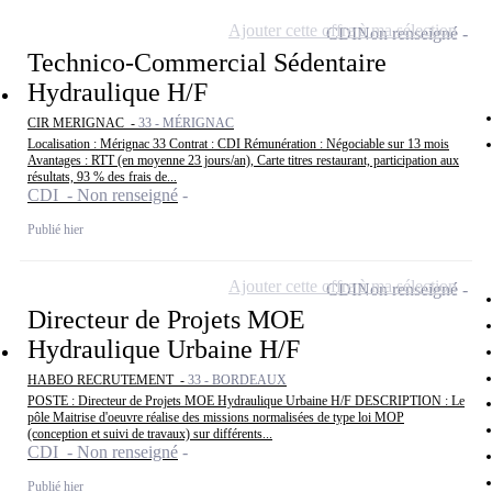
Ajouter cette offre à ma sélection
CDI
Non renseigné
Technico-Commercial Sédentaire
Hydraulique H/F
CIR MERIGNAC -
33 - MÉRIGNAC
Localisation : Mérignac 33 Contrat : CDI Rémunération : Négociable sur 13 mois
Avantages : RTT (en moyenne 23 jours/an), Carte titres restaurant, participation aux
résultats, 93 % des frais de...
CDI - Non renseigné
Publié hier
Ajouter cette offre à ma sélection
CDI
Non renseigné
Directeur de Projets MOE
Hydraulique Urbaine H/F
HABEO RECRUTEMENT -
33 - BORDEAUX
POSTE : Directeur de Projets MOE Hydraulique Urbaine H/F DESCRIPTION : Le
pôle Maitrise d'oeuvre réalise des missions normalisées de type loi MOP
(conception et suivi de travaux) sur différents...
CDI - Non renseigné
Publié hier