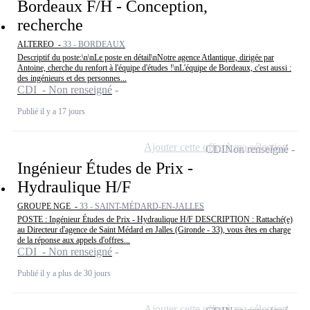
Bordeaux F/H - Conception,
recherche
ALTEREO -
33 - BORDEAUX
Descriptif du poste:\n\nLe poste en détail\nNotre agence Atlantique, dirigée par
Antoine, cherche du renfort à l'équipe d'études !\nL'équipe de Bordeaux, c'est aussi :
des ingénieurs et des personnes...
CDI - Non renseigné
Publié il y a 17 jours
Ajouter cette offre à ma sélection
CDI
Non renseigné
Ingénieur Études de Prix -
Hydraulique H/F
GROUPE NGE -
33 - SAINT-MÉDARD-EN-JALLES
POSTE : Ingénieur Études de Prix - Hydraulique H/F DESCRIPTION : Rattaché(e)
au Directeur d'agence de Saint Médard en Jalles (Gironde - 33), vous êtes en charge
de la réponse aux appels d'offres...
CDI - Non renseigné
Publié il y a plus de 30 jours
Ajouter cette offre à ma sélection