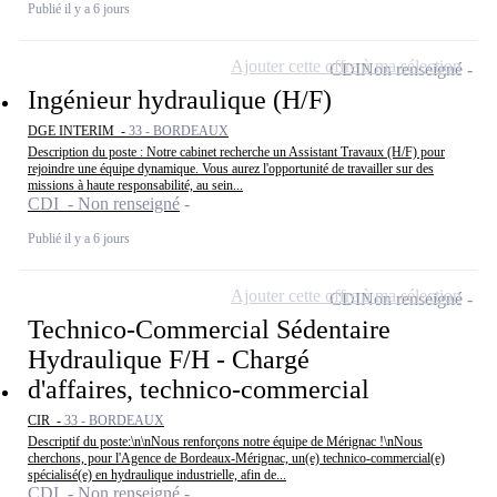
Publié il y a 6 jours
Ajouter cette offre à ma sélection
CDI
Non renseigné
Ingénieur hydraulique (H/F)
DGE INTERIM -
33 - BORDEAUX
Description du poste : Notre cabinet recherche un Assistant Travaux (H/F) pour
rejoindre une équipe dynamique. Vous aurez l'opportunité de travailler sur des
missions à haute responsabilité, au sein...
CDI - Non renseigné
Publié il y a 6 jours
Ajouter cette offre à ma sélection
CDI
Non renseigné
Technico-Commercial Sédentaire
Hydraulique F/H - Chargé
d'affaires, technico-commercial
CIR -
33 - BORDEAUX
Descriptif du poste:\n\nNous renforçons notre équipe de Mérignac !\nNous
cherchons, pour l'Agence de Bordeaux-Mérignac, un(e) technico-commercial(e)
spécialisé(e) en hydraulique industrielle, afin de...
CDI - Non renseigné