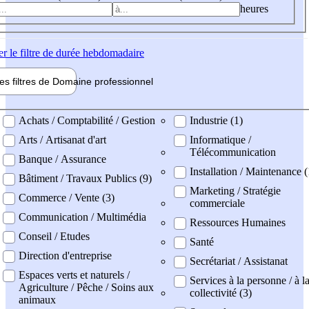
heures
er
le filtre de durée hebdomadaire
les filtres de
Domaine pro
fessionnel
ne professionel
Achats / Comptabilité / Gestion
Industrie (1)
Arts / Artisanat d'art
Informatique /
Télécommunication
Banque / Assurance
Installation / Maintenance (
Bâtiment / Travaux Publics (9)
Marketing / Stratégie
Commerce / Vente (3)
commerciale
Communication / Multimédia
Ressources Humaines
Conseil / Etudes
Santé
Direction d'entreprise
Secrétariat / Assistanat
Espaces verts et naturels /
Services à la personne / à l
Agriculture / Pêche / Soins aux
collectivité (3)
animaux