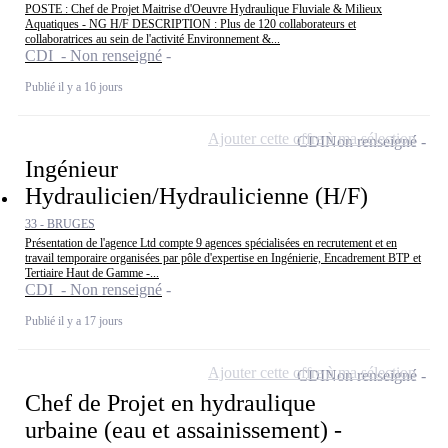
POSTE : Chef de Projet Maitrise d'Oeuvre Hydraulique Fluviale & Milieux
Aquatiques - NG H/F DESCRIPTION : Plus de 120 collaborateurs et
collaboratrices au sein de l'activité Environnement &...
CDI - Non renseigné
Publié il y a 16 jours
Ajouter cette offre à ma sélection
CDI
Non renseigné
Ingénieur
Hydraulicien/Hydraulicienne (H/F)
33 - BRUGES
Présentation de l'agence Ltd compte 9 agences spécialisées en recrutement et en
travail temporaire organisées par pôle d'expertise en Ingénierie, Encadrement BTP et
Tertiaire Haut de Gamme -...
CDI - Non renseigné
Publié il y a 17 jours
Ajouter cette offre à ma sélection
CDI
Non renseigné
Chef de Projet en hydraulique
urbaine (eau et assainissement) -