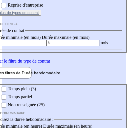
Reprise d'entreprise
plus
de types de contrat
 DE CONTRAT
ée de contrat
ée minimale (en mois)
Durée maximale (en mois)
mois
er
le filtre du type de contrat
les filtres de
Durée hebdo
madaire
 hebdomadaire
Temps plein (3)
Temps partiel
Non renseignée (25)
 HEBDOMADAIRE
cisez la durée hebdomadaire :
ée minimale (en heure)
Durée maximale (en heure)