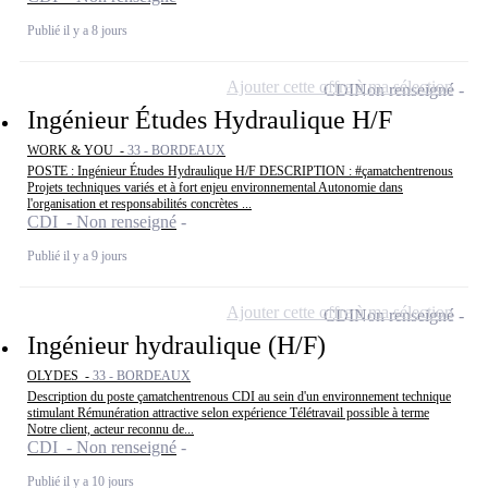
Publié il y a 8 jours
Ajouter cette offre à ma sélection
CDI
Non renseigné
Ingénieur Études Hydraulique H/F
WORK & YOU -
33 - BORDEAUX
POSTE : Ingénieur Études Hydraulique H/F DESCRIPTION : #çamatchentrenous
Projets techniques variés et à fort enjeu environnemental Autonomie dans
l'organisation et responsabilités concrètes ...
CDI - Non renseigné
Publié il y a 9 jours
Ajouter cette offre à ma sélection
CDI
Non renseigné
Ingénieur hydraulique (H/F)
OLYDES -
33 - BORDEAUX
Description du poste çamatchentrenous CDI au sein d'un environnement technique
stimulant Rémunération attractive selon expérience Télétravail possible à terme
Notre client, acteur reconnu de...
CDI - Non renseigné
Publié il y a 10 jours