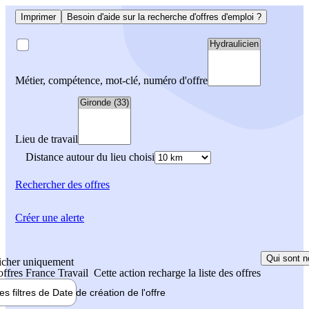
Imprimer
Besoin d'aide sur la recherche d'offres d'emploi ?
Métier, compétence, mot-clé, numéro d'offre
Lieu de travail
Distance autour du lieu choisi
Rechercher
des offres
Créer une alerte
Qui sont n
icher uniquement
 offres France Travail
Cette action recharge la liste des offres
les filtres de
Date de création
de l'offre