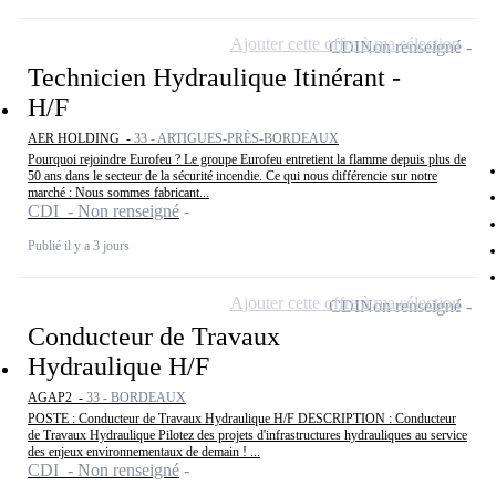
Ajouter cette offre à ma sélection
CDI
Non renseigné
Technicien Hydraulique Itinérant -
H/F
AER HOLDING -
33 - ARTIGUES-PRÈS-BORDEAUX
Pourquoi rejoindre Eurofeu ? Le groupe Eurofeu entretient la flamme depuis plus de
50 ans dans le secteur de la sécurité incendie. Ce qui nous différencie sur notre
marché : Nous sommes fabricant...
CDI - Non renseigné
Publié il y a 3 jours
Ajouter cette offre à ma sélection
CDI
Non renseigné
Conducteur de Travaux
Hydraulique H/F
AGAP2 -
33 - BORDEAUX
POSTE : Conducteur de Travaux Hydraulique H/F DESCRIPTION : Conducteur
de Travaux Hydraulique Pilotez des projets d'infrastructures hydrauliques au service
des enjeux environnementaux de demain ! ...
CDI - Non renseigné