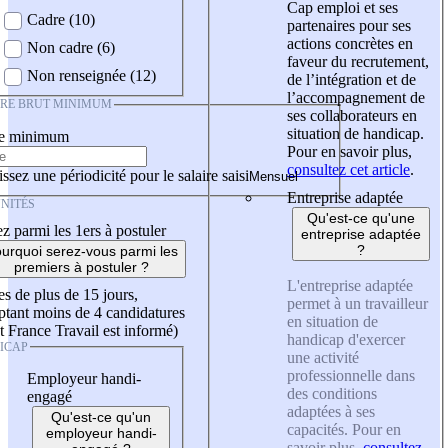
Cap emploi et ses
Cadre (10)
partenaires pour ses
actions concrètes en
Non cadre (6)
faveur du recrutement,
Non renseignée (12)
de l’intégration et de
l’accompagnement de
IRE BRUT MINIMUM
ses collaborateurs en
situation de handicap.
re minimum
Pour en savoir plus,
consultez cet article
.
ssez une périodicité pour le salaire saisi
Entreprise adaptée
NITÉS
Qu'est-ce qu'une
z parmi les 1ers à postuler
entreprise adaptée
?
urquoi serez-vous parmi les
premiers à postuler ?
L'entreprise adaptée
es de plus de 15 jours,
permet à un travailleur
tant moins de 4 candidatures
en situation de
t France Travail est informé)
handicap d'exercer
ICAP
une activité
professionnelle dans
Employeur handi-
des conditions
engagé
adaptées à ses
Qu'est-ce qu'un
capacités. Pour en
employeur handi-
savoir plus,
consultez