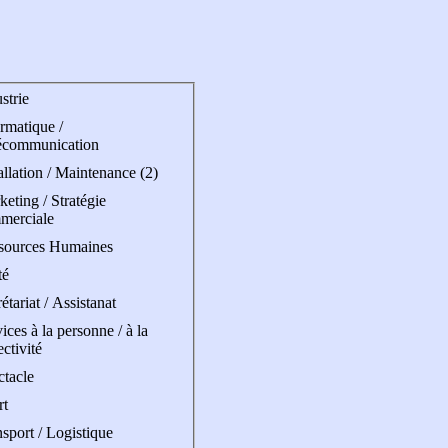
strie
rmatique /
écommunication
allation / Maintenance (2)
eting / Stratégie
merciale
sources Humaines
té
étariat / Assistanat
ices à la personne / à la
ectivité
ctacle
rt
sport / Logistique