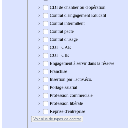
CDI de chantier ou d'opération
Contrat d'Engagement Educatif
Contrat intermittent
Contrat pacte
Contrat d'usage
CUI - CAE
CUI - CIE
Engagement à servir dans la réserve
Franchise
Insertion par l'activ.éco.
Portage salarial
Profession commerciale
Profession libérale
Reprise d'entreprise
Voir plus
de types de contrat