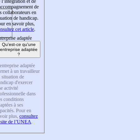
 l’intégration et de
’accompagnement de
s collaborateurs en
tuation de handicap.
ur en savoir plus,
nsultez cet article
.
treprise adaptée
Qu'est-ce qu'une
entreprise adaptée
?
entreprise adaptée
rmet à un travailleur
 situation de
ndicap d'exercer
e activité
ofessionnelle dans
s conditions
aptées à ses
pacités. Pour en
voir plus,
consultez
 site de l’UNEA
.