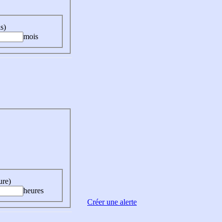
s)
mois
ure)
heures
Créer une alerte