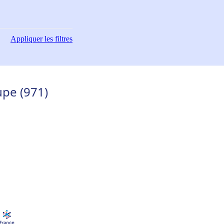
Appliquer
les filtres
upe (971)