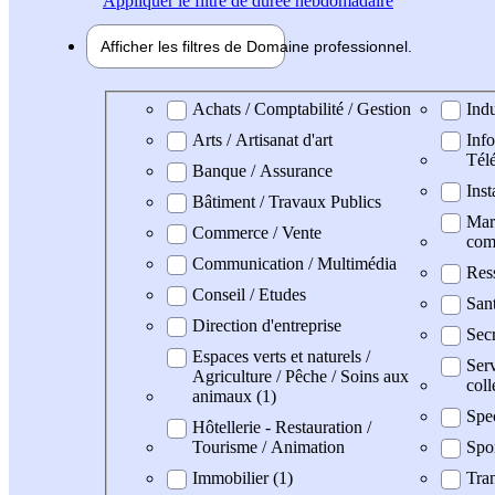
Appliquer
le filtre de durée hebdomadaire
Afficher les filtres de
Domaine pro
fessionnel
Domaine professionel
Achats / Comptabilité / Gestion
Indu
Arts / Artisanat d'art
Info
Tél
Banque / Assurance
Inst
Bâtiment / Travaux Publics
Mark
Commerce / Vente
com
Communication / Multimédia
Res
Conseil / Etudes
San
Direction d'entreprise
Secr
Espaces verts et naturels /
Serv
Agriculture / Pêche / Soins aux
coll
animaux (1)
Spe
Hôtellerie - Restauration /
Tourisme / Animation
Spo
Immobilier (1)
Tran