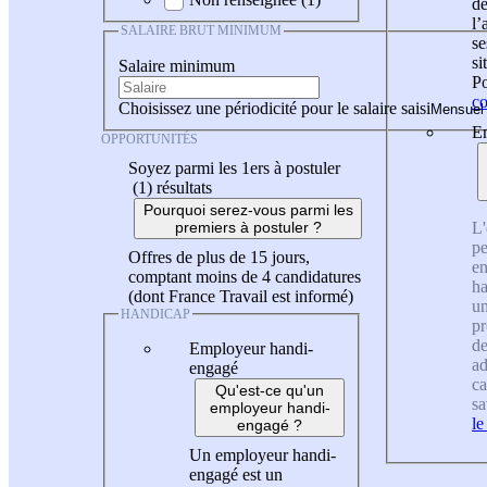
de
l
SALAIRE BRUT MINIMUM
se
si
Salaire minimum
Po
co
Choisissez une périodicité pour le salaire saisi
En
OPPORTUNITÉS
Soyez parmi les 1ers à postuler
(1)
résultats
Pourquoi serez-vous parmi les
L'
premiers à postuler ?
pe
Offres de plus de 15 jours,
en
comptant moins de 4 candidatures
ha
(dont France Travail est informé)
un
HANDICAP
pr
de
Employeur handi-
ad
engagé
ca
Qu'est-ce qu'un
sa
employeur handi-
le
engagé ?
Un employeur handi-
engagé est un