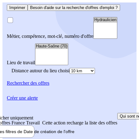
Imprimer
Besoin d'aide sur la recherche d'offres d'emploi ?
Métier, compétence, mot-clé, numéro d'offre
Lieu de travail
Distance autour du lieu choisi
Rechercher
des offres
Créer une alerte
Qui sont n
icher uniquement
 offres France Travail
Cette action recharge la liste des offres
les filtres de
Date de création
de l'offre