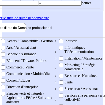
heures
er
le filtre de durée hebdomadaire
les filtres de
Domaine pro
fessionnel
ne professionel
Achats / Comptabilité / Gestion
Industrie
Arts / Artisanat d'art
Informatique /
Télécommunication
Banque / Assurance
Installation / Maintenance
Bâtiment / Travaux Publics
Marketing / Stratégie
Commerce / Vente
commerciale
Communication / Multimédia
Ressources Humaines
Conseil / Etudes
Santé
Direction d'entreprise
Secrétariat / Assistanat
Espaces verts et naturels /
Services à la personne / à l
Agriculture / Pêche / Soins aux
collectivité
animaux