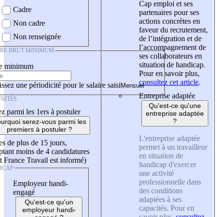
Cap emploi et ses
Cadre
partenaires pour ses
actions concrètes en
Non cadre
faveur du recrutement,
Non renseignée
de l’intégration et de
l’accompagnement de
IRE BRUT MINIMUM
ses collaborateurs en
situation de handicap.
re minimum
Pour en savoir plus,
consultez cet article
.
ssez une périodicité pour le salaire saisi
Entreprise adaptée
NITÉS
Qu'est-ce qu'une
z parmi les 1ers à postuler
entreprise adaptée
?
urquoi serez-vous parmi les
premiers à postuler ?
L'entreprise adaptée
es de plus de 15 jours,
permet à un travailleur
tant moins de 4 candidatures
en situation de
t France Travail est informé)
handicap d'exercer
ICAP
une activité
professionnelle dans
Employeur handi-
des conditions
engagé
adaptées à ses
Qu'est-ce qu'un
capacités. Pour en
employeur handi-
savoir plus,
consultez