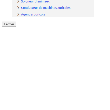
Fermer
Fermer
le détail de l'offre
/
Offre
sur
Offre précéden