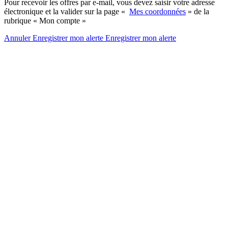
Pour recevoir les offres par e-mail, vous devez saisir votre adresse
électronique et la valider sur la page «
Mes coordonnées
» de la
rubrique « Mon compte »
Annuler
Enregistrer mon alerte
Enregistrer
mon alerte