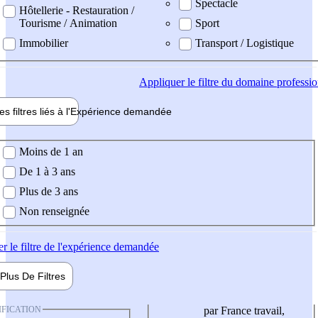
Spectacle
Hôtellerie - Restauration /
Tourisme / Animation
Sport
Immobilier
Transport / Logistique
Appliquer
le filtre du domaine professi
es filtres liés à l'
Expérience
demandée
ience demandée
Moins de 1 an
De 1 à 3 ans
Plus de 3 ans
Non renseignée
er
le filtre de l'expérience demandée
Plus De
Filtres
IFICATION
par France travail,