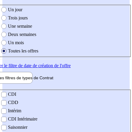
e création de l'offre
Un jour
Trois jours
Une semaine
Deux semaines
Un mois
Toutes les offres
er
le filtre de date de création de l'offre
les filtres de types de
Contrat
de contrat
CDI
CDD
Intérim
CDI Intérimaire
Saisonnier