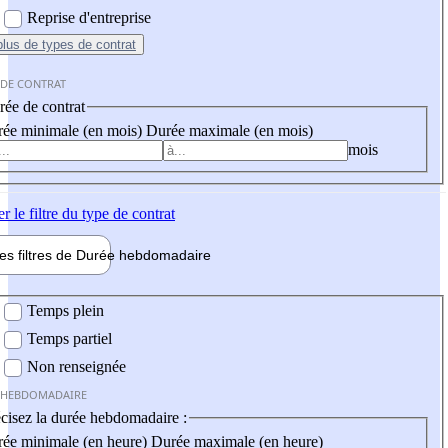
Reprise d'entreprise
plus
de types de contrat
 DE CONTRAT
ée de contrat
ée minimale (en mois)
Durée maximale (en mois)
mois
er
le filtre du type de contrat
les filtres de
Durée hebdo
madaire
 hebdomadaire
Temps plein
Temps partiel
Non renseignée
 HEBDOMADAIRE
cisez la durée hebdomadaire :
ée minimale (en heure)
Durée maximale (en heure)