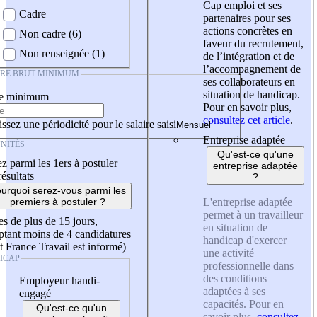
Cap emploi et ses
Cadre
partenaires pour ses
actions concrètes en
Non cadre (6)
faveur du recrutement,
Non renseignée (1)
de l’intégration et de
l’accompagnement de
IRE BRUT MINIMUM
ses collaborateurs en
situation de handicap.
re minimum
Pour en savoir plus,
consultez cet article
.
ssez une périodicité pour le salaire saisi
Entreprise adaptée
NITÉS
Qu'est-ce qu'une
z parmi les 1ers à postuler
entreprise adaptée
résultats
?
urquoi serez-vous parmi les
L'entreprise adaptée
premiers à postuler ?
permet à un travailleur
es de plus de 15 jours,
en situation de
tant moins de 4 candidatures
handicap d'exercer
t France Travail est informé)
une activité
ICAP
professionnelle dans
des conditions
Employeur handi-
adaptées à ses
engagé
capacités. Pour en
Qu'est-ce qu'un
savoir plus,
consultez