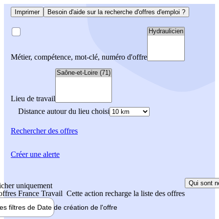
Imprimer
Besoin d'aide sur la recherche d'offres d'emploi ?
Métier, compétence, mot-clé, numéro d'offre
Lieu de travail
Distance autour du lieu choisi
Rechercher
des offres
Créer une alerte
Qui sont n
icher uniquement
 offres France Travail
Cette action recharge la liste des offres
les filtres de
Date de création
de l'offre