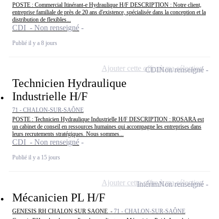
POSTE : Commercial Itinérant-e Hydraulique H/F DESCRIPTION : Notre client,
entreprise familiale de près de 20 ans d'existence, spécialisée dans la conception et la
distribution de flexibles...
CDI - Non renseigné
Publié il y a 8 jours
Ajouter cette offre à ma sélection
CDI
Non renseigné
Technicien Hydraulique
Industrielle H/F
71 - CHALON-SUR-SAÔNE
POSTE : Technicien Hydraulique Industrielle H/F DESCRIPTION : ROSARA est
un cabinet de conseil en ressources humaines qui accompagne les entreprises dans
leurs recrutements stratégiques. Nous sommes...
CDI - Non renseigné
Publié il y a 15 jours
Ajouter cette offre à ma sélection
Intérim
Non renseigné
Mécanicien PL H/F
GENESIS RH CHALON SUR SAONE -
71 - CHALON-SUR-SAÔNE