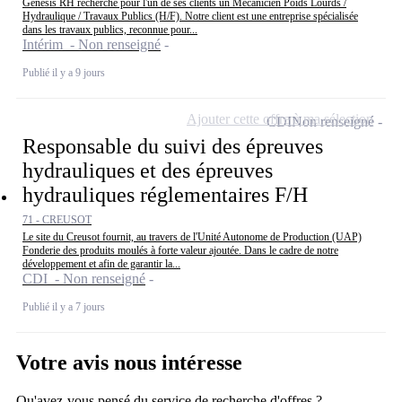
Genesis RH recherche pour l'un de ses clients un Mécanicien Poids Lourds /
Hydraulique / Travaux Publics (H/F). Notre client est une entreprise spécialisée
dans les travaux publics, reconnue pour...
Intérim - Non renseigné
Publié il y a 9 jours
Ajouter cette offre à ma sélection
CDI
Non renseigné
Responsable du suivi des épreuves
hydrauliques et des épreuves
hydrauliques réglementaires F/H
71 - CREUSOT
Le site du Creusot fournit, au travers de l'Unité Autonome de Production (UAP)
Fonderie des produits moulés à forte valeur ajoutée. Dans le cadre de notre
développement et afin de garantir la...
CDI - Non renseigné
Publié il y a 7 jours
Votre avis nous intéresse
Qu'avez-vous pensé du service de recherche d'offres ?