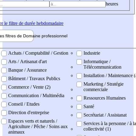
heures
er
le filtre de durée hebdomadaire
les filtres de
Domaine pro
fessionnel
ne professionel
Achats / Comptabilité / Gestion
Industrie
Arts / Artisanat d'art
Informatique /
Télécommunication
Banque / Assurance
Installation / Maintenance (
Bâtiment / Travaux Publics
Marketing / Stratégie
Commerce / Vente (2)
commerciale
Communication / Multimédia
Ressources Humaines
Conseil / Etudes
Santé
Direction d'entreprise
Secrétariat / Assistanat
Espaces verts et naturels /
Services à la personne / à l
Agriculture / Pêche / Soins aux
collectivité (1)
animaux