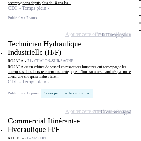
accompagnons depuis plus de 10 ans les...
CDI - Temps plein
Publié il y a 7 jours
Ajouter cette offre à ma sélection
CDI
Temps plein
Technicien Hydraulique
Industrielle (H/F)
ROSARA -
71 - CHALON-SUR-SAÔNE
ROSARA est un cabinet de conseil en ressources humaines qui accompagne les
entreprises dans leurs recrutements stratégiques. Nous sommes mandatés par notre
client, une entreprise industrielle...
CDI - Temps plein
Publié il y a 17 jours
Soyez parmi les 1ers à postuler
Ajouter cette offre à ma sélection
CDI
Non renseigné
Commercial Itinérant-e
Hydraulique H/F
KELTIS -
71 - MÂCON