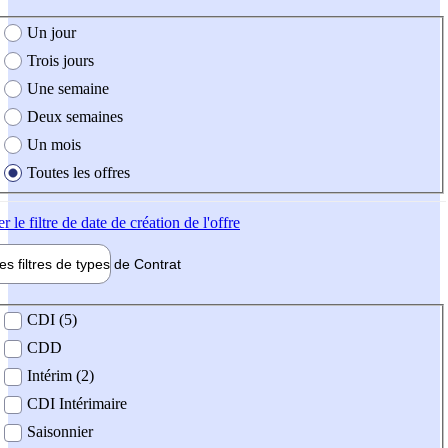
e création de l'offre
Un jour
Trois jours
Une semaine
Deux semaines
Un mois
Toutes les offres
er
le filtre de date de création de l'offre
les filtres de types de
Contrat
de contrat
CDI (5)
CDD
Intérim (2)
CDI Intérimaire
Saisonnier