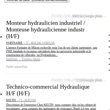
Ajouter cette offre à ma sélection
Intérim
Temps plein
Monteur hydraulicien industriel /
Monteuse hydraulicienne industr
(H/F)
PARTNAIRE -
71 - ROCHE-VINEUSE
L'agence Partnaire de Mâcon recherche pour l'un de ses clients partenaires, une
PME familiale et reconnue spécialisée dans la carrosserie industrielle et la
construction de véhicules, un Hydraulicien...
Intérim - Temps plein
Publié aujourd'hui
Ajouter cette offre à ma sélection
CDI
Temps plein
Technico-commercial Hydraulique
H/F (H/F)
KELTIS -
71 - MÂCON
Description de l'entreprise Chez KELTIS, nous sommes plus qu'un cabinet de
recrutement : nous sommes des partenaires de croissance. Basés à Lyon, nous