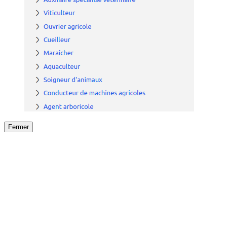
Fermer
Fermer
le détail de l'offre
/
Offre
sur
Offre précéden