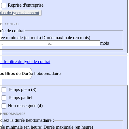
Reprise d'entreprise
plus
de types de contrat
 DE CONTRAT
ée de contrat
ée minimale (en mois)
Durée maximale (en mois)
mois
er
le filtre du type de contrat
les filtres de
Durée hebdo
madaire
 hebdomadaire
Temps plein (3)
Temps partiel
Non renseignée (4)
 HEBDOMADAIRE
cisez la durée hebdomadaire :
ée minimale (en heure)
Durée maximale (en heure)