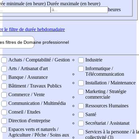
ée minimale (en heure)
Durée maximale (en heure)
heures
er
le filtre de durée hebdomadaire
les filtres de
Domaine pro
fessionnel
ne professionel
Achats / Comptabilité / Gestion
Industrie
Arts / Artisanat d'art
Informatique /
Télécommunication
Banque / Assurance
Installation / Maintenance
Bâtiment / Travaux Publics
Marketing / Stratégie
Commerce / Vente
commerciale
Communication / Multimédia
Ressources Humaines
Conseil / Etudes
Santé
Direction d'entreprise
Secrétariat / Assistanat
Espaces verts et naturels /
Services à la personne / à l
Agriculture / Pêche / Soins aux
collectivité (3)