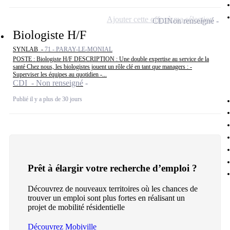
Ajouter cette offre à ma sélection
CDI
Non renseigné
Biologiste H/F
SYNLAB -
71 - PARAY-LE-MONIAL
POSTE : Biologiste H/F DESCRIPTION : Une double expertise au service de la
santé Chez nous, les biologistes jouent un rôle clé en tant que managers : -
Superviser les équipes au quotidien -...
CDI - Non renseigné
Publié il y a plus de 30 jours
Prêt à élargir votre recherche d’emploi ?
Découvrez de nouveaux territoires où les chances de
trouver un emploi sont plus fortes en réalisant un
projet de mobilité résidentielle
Découvrez Mobiville