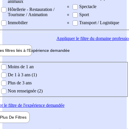
animaux
Spectacle
Hôtellerie - Restauration /
Tourisme / Animation
Sport
Immobilier
Transport / Logistique
Appliquer
le filtre du domaine professi
es filtres liés à l'
Expérience
demandée
ience demandée
Moins de 1 an
De 1 à 3 ans (1)
Plus de 3 ans
Non renseignée (2)
er
le filtre de l'expérience demandée
Plus De
Filtres