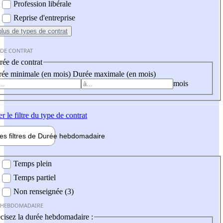
Profession libérale
Reprise d'entreprise
plus
de types de contrat
 DE CONTRAT
ée de contrat
ée minimale (en mois)
Durée maximale (en mois)
mois
er
le filtre du type de contrat
les filtres de
Durée hebdo
madaire
 hebdomadaire
Temps plein
Temps partiel
Non renseignée (3)
 HEBDOMADAIRE
cisez la durée hebdomadaire :