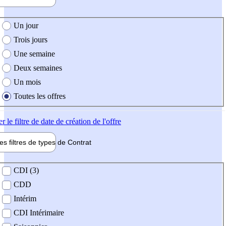
e création de l'offre
Un jour
Trois jours
Une semaine
Deux semaines
Un mois
Toutes les offres
er
le filtre de date de création de l'offre
les filtres de types de
Contrat
de contrat
CDI (3)
CDD
Intérim
CDI Intérimaire