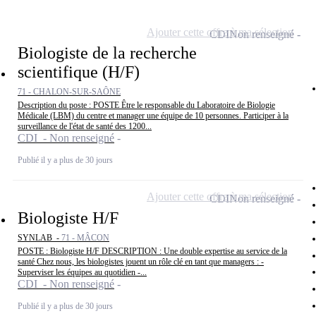
Ajouter cette offre à ma sélection
CDI
Non renseigné
Biologiste de la recherche
scientifique (H/F)
71 - CHALON-SUR-SAÔNE
Description du poste : POSTE Être le responsable du Laboratoire de Biologie
Médicale (LBM) du centre et manager une équipe de 10 personnes. Participer à la
surveillance de l'état de santé des 1200...
CDI - Non renseigné
Publié il y a plus de 30 jours
Ajouter cette offre à ma sélection
CDI
Non renseigné
Biologiste H/F
SYNLAB -
71 - MÂCON
POSTE : Biologiste H/F DESCRIPTION : Une double expertise au service de la
santé Chez nous, les biologistes jouent un rôle clé en tant que managers : -
Superviser les équipes au quotidien -...
CDI - Non renseigné
Publié il y a plus de 30 jours