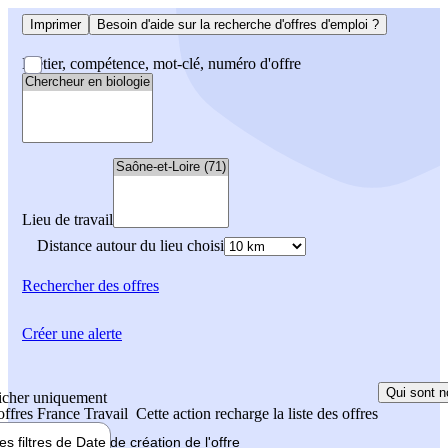
Imprimer
Besoin d'aide sur la recherche d'offres d'emploi ?
Métier, compétence, mot-clé, numéro d'offre
Lieu de travail
Distance autour du lieu choisi
Rechercher
des offres
Créer une alerte
Qui sont n
icher uniquement
 offres France Travail
Cette action recharge la liste des offres
les filtres de
Date de création
de l'offre