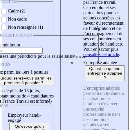
IFICATION
par France travail,
Cap emploi et ses
Cadre (2)
partenaires pour ses
actions concrètes en
Non cadre
faveur du recrutement,
Non renseignée (1)
de l’intégration et de
l’accompagnement de
IRE BRUT MINIMUM
ses collaborateurs en
situation de handicap.
re minimum
Pour en savoir plus,
consultez cet article
.
ssez une périodicité pour le salaire saisi
Entreprise adaptée
NITÉS
Qu'est-ce qu'une
z parmi les 1ers à postuler
entreprise adaptée
?
urquoi serez-vous parmi les
premiers à postuler ?
L'entreprise adaptée
es de plus de 15 jours,
permet à un travailleur
tant moins de 4 candidatures
en situation de
t France Travail est informé)
handicap d'exercer
ICAP
une activité
professionnelle dans
Employeur handi-
des conditions
engagé
adaptées à ses
Qu'est-ce qu'un
capacités. Pour en