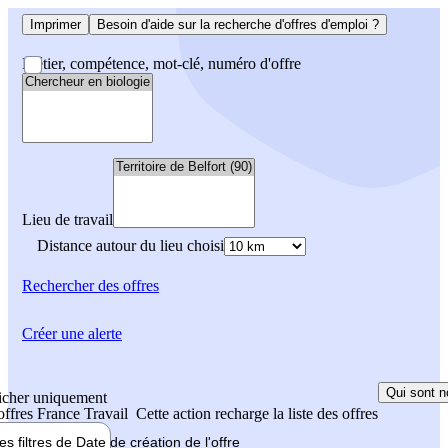
Imprimer
Besoin d'aide sur la recherche d'offres d'emploi ?
Métier, compétence, mot-clé, numéro d'offre
Lieu de travail
Distance autour du lieu choisi
Rechercher
des offres
Créer une alerte
Qui sont n
icher uniquement
 offres France Travail
Cette action recharge la liste des offres
les filtres de
Date de création
de l'offre