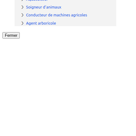
Fermer
Fermer
le détail de l'offre
/
Offre
sur
Offre précéden