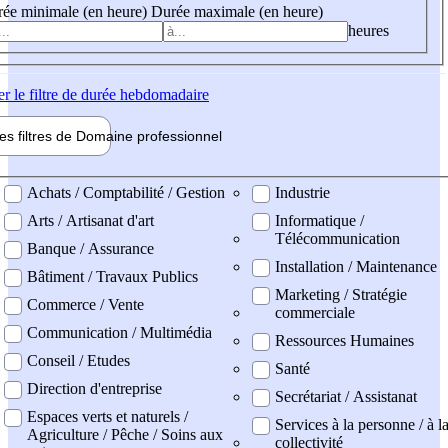
ée minimale (en heure)
Durée maximale (en heure)
heures
er
le filtre de durée hebdomadaire
les filtres de
Domaine pro
fessionnel
ne professionel
Achats / Comptabilité / Gestion
Industrie
Arts / Artisanat d'art
Informatique /
Télécommunication
Banque / Assurance
Installation / Maintenance
Bâtiment / Travaux Publics
Marketing / Stratégie
Commerce / Vente
commerciale
Communication / Multimédia
Ressources Humaines
Conseil / Etudes
Santé
Direction d'entreprise
Secrétariat / Assistanat
Espaces verts et naturels /
Services à la personne / à l
Agriculture / Pêche / Soins aux
collectivité