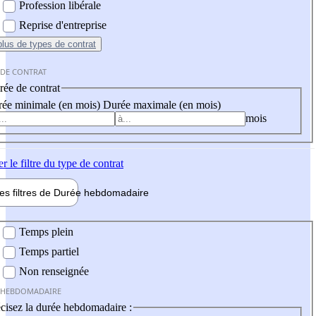
Profession libérale
Reprise d'entreprise
plus
de types de contrat
 DE CONTRAT
ée de contrat
ée minimale (en mois)
Durée maximale (en mois)
mois
er
le filtre du type de contrat
les filtres de
Durée hebdo
madaire
 hebdomadaire
Temps plein
Temps partiel
Non renseignée
 HEBDOMADAIRE
cisez la durée hebdomadaire :