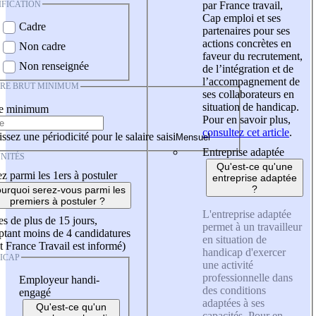
IFICATION
par France travail,
Cap emploi et ses
Cadre
partenaires pour ses
actions concrètes en
Non cadre
faveur du recrutement,
Non renseignée
de l’intégration et de
l’accompagnement de
IRE BRUT MINIMUM
ses collaborateurs en
situation de handicap.
re minimum
Pour en savoir plus,
consultez cet article
.
ssez une périodicité pour le salaire saisi
Entreprise adaptée
NITÉS
Qu'est-ce qu'une
z parmi les 1ers à postuler
entreprise adaptée
?
urquoi serez-vous parmi les
premiers à postuler ?
L'entreprise adaptée
es de plus de 15 jours,
permet à un travailleur
tant moins de 4 candidatures
en situation de
t France Travail est informé)
handicap d'exercer
ICAP
une activité
professionnelle dans
Employeur handi-
des conditions
engagé
adaptées à ses
Qu'est-ce qu'un
capacités. Pour en