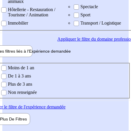
animaux
Spectacle
Hôtellerie - Restauration /
Tourisme / Animation
Sport
Immobilier
Transport / Logistique
Appliquer
le filtre du domaine professi
es filtres liés à l'
Expérience
demandée
ience demandée
Moins de 1 an
De 1 à 3 ans
Plus de 3 ans
Non renseignée
er
le filtre de l'expérience demandée
Plus De
Filtres