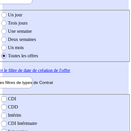
e création de l'offre
Un jour
Trois jours
Une semaine
Deux semaines
Un mois
Toutes les offres
er
le filtre de date de création de l'offre
les filtres de types de
Contrat
de contrat
CDI
CDD
Intérim
CDI Intérimaire