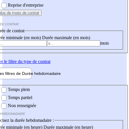
Reprise d'entreprise
plus
de types de contrat
 DE CONTRAT
ée de contrat
ée minimale (en mois)
Durée maximale (en mois)
mois
er
le filtre du type de contrat
les filtres de
Durée hebdo
madaire
 hebdomadaire
Temps plein
Temps partiel
Non renseignée
 HEBDOMADAIRE
cisez la durée hebdomadaire :
ée minimale (en heure)
Durée maximale (en heure)