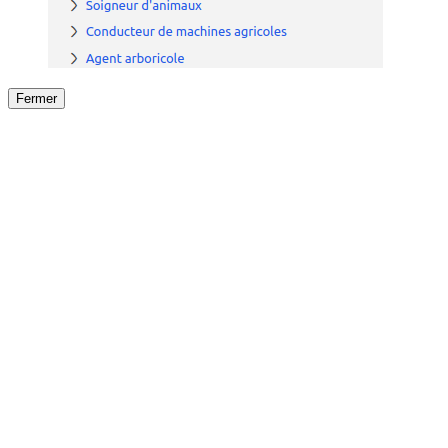
Fermer
Fermer
le détail de l'offre
/
Offre
sur
Offre précéden