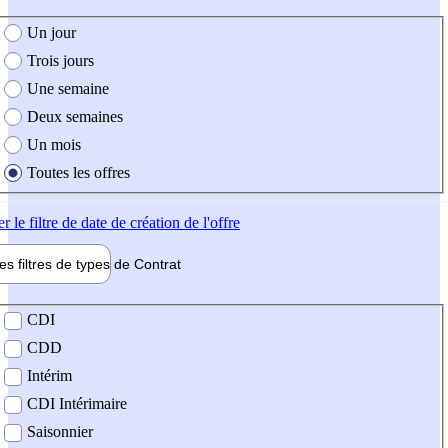
e création de l'offre
Un jour
Trois jours
Une semaine
Deux semaines
Un mois
Toutes les offres
er
le filtre de date de création de l'offre
les filtres de types de
Contrat
de contrat
CDI
CDD
Intérim
CDI Intérimaire
Saisonnier