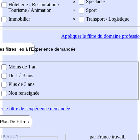
Spectacle
Hôtellerie - Restauration /
Tourisme / Animation
Sport
Immobilier
Transport / Logistique
Appliquer
le filtre du domaine professi
es filtres liés à l'
Expérience
demandée
ience demandée
Moins de 1 an
De 1 à 3 ans
Plus de 3 ans
Non renseignée
er
le filtre de l'expérience demandée
Plus De
Filtres
IFICATION
par France travail,