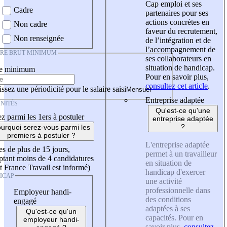
Cap emploi et ses
Cadre
partenaires pour ses
actions concrètes en
Non cadre
faveur du recrutement,
Non renseignée
de l’intégration et de
l’accompagnement de
IRE BRUT MINIMUM
ses collaborateurs en
situation de handicap.
re minimum
Pour en savoir plus,
consultez cet article
.
ssez une périodicité pour le salaire saisi
Entreprise adaptée
NITÉS
Qu'est-ce qu'une
z parmi les 1ers à postuler
entreprise adaptée
?
urquoi serez-vous parmi les
premiers à postuler ?
L'entreprise adaptée
es de plus de 15 jours,
permet à un travailleur
tant moins de 4 candidatures
en situation de
t France Travail est informé)
handicap d'exercer
ICAP
une activité
professionnelle dans
Employeur handi-
des conditions
engagé
adaptées à ses
Qu'est-ce qu'un
capacités. Pour en
employeur handi-
savoir plus,
consultez