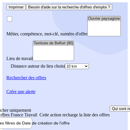
Imprimer
Besoin d'aide sur la recherche d'offres d'emploi ?
Métier, compétence, mot-clé, numéro d'offre
Lieu de travail
Distance autour du lieu choisi
Rechercher
des offres
Créer une alerte
Qui sont n
icher uniquement
 offres France Travail
Cette action recharge la liste des offres
les filtres de
Date de création
de l'offre