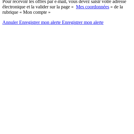
Pour recevoir les offres par e-mail, vous devez saisir votre adresse
électronique et la valider sur la page «
Mes coordonnées
» de la
rubrique « Mon compte »
Annuler
Enregistrer mon alerte
Enregistrer
mon alerte