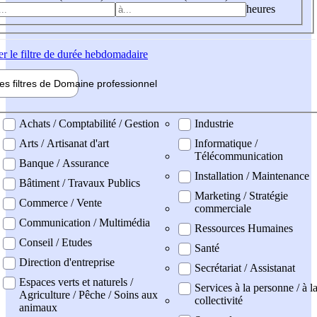
heures
er
le filtre de durée hebdomadaire
les filtres de
Domaine pro
fessionnel
ne professionel
Achats / Comptabilité / Gestion
Industrie
Arts / Artisanat d'art
Informatique /
Télécommunication
Banque / Assurance
Installation / Maintenance
Bâtiment / Travaux Publics
Marketing / Stratégie
Commerce / Vente
commerciale
Communication / Multimédia
Ressources Humaines
Conseil / Etudes
Santé
Direction d'entreprise
Secrétariat / Assistanat
Espaces verts et naturels /
Services à la personne / à l
Agriculture / Pêche / Soins aux
collectivité
animaux