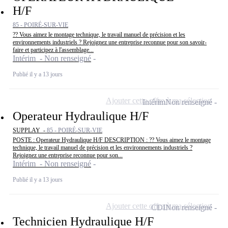
H/F
85 - POIRÉ-SUR-VIE
?? Vous aimez le montage technique, le travail manuel de précision et les
environnements industriels ? Rejoignez une entreprise reconnue pour son savoir-
faire et participez à l'assemblage...
Intérim - Non renseigné
Publié il y a 13 jours
Ajouter cette offre à ma sélection
Intérim
Non renseigné
Operateur Hydraulique H/F
SUPPLAY -
85 - POIRÉ-SUR-VIE
POSTE : Operateur Hydraulique H/F DESCRIPTION : ?? Vous aimez le montage
technique, le travail manuel de précision et les environnements industriels ?
Rejoignez une entreprise reconnue pour son...
Intérim - Non renseigné
Publié il y a 13 jours
Ajouter cette offre à ma sélection
CDI
Non renseigné
Technicien Hydraulique H/F