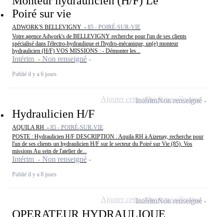
Monteur hydraulicien (H/F) Le
Poiré sur vie
ADWORK'S BELLEVIGNY -
85 - POIRÉ-SUR-VIE
Votre agence Adwork's de BELLEVIGNY recherche pour l'un de ses clients
spécialisé dans l'électro-hydraulique et l'hydro-mécanique, un(e) monteur
hydraulicien (H/F) VOS MISSIONS : - Démonter les...
Intérim - Non renseigné
Publié il y a 6 jours
Ajouter cette offre à ma sélection
Intérim
Non renseigné
Hydraulicien H/F
AQUILA RH -
85 - POIRÉ-SUR-VIE
POSTE : Hydraulicien H/F DESCRIPTION : Aquila RH à Aizenay, recherche pour
l'un de ses clients un hydraulicien H/F sur le secteur du Poiré sur Vie (85). Vos
missions Au sein de l'atelier de...
Intérim - Non renseigné
Publié il y a 8 jours
Ajouter cette offre à ma sélection
Intérim
Non renseigné
OPERATEUR HYDRAULIQUE