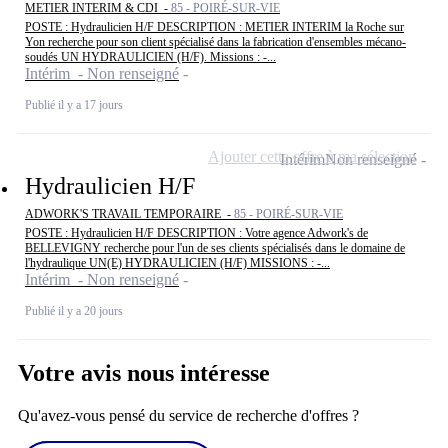
METIER INTERIM & CDI -
85 - POIRÉ-SUR-VIE
POSTE : Hydraulicien H/F DESCRIPTION : METIER INTERIM la Roche sur
Yon recherche pour son client spécialisé dans la fabrication d'ensembles mécano-
soudés UN HYDRAULICIEN (H/F). Missions : -...
Intérim - Non renseigné
Publié il y a 17 jours
Ajouter cette offre à ma sélection
Intérim
Non renseigné
Hydraulicien H/F
ADWORK'S TRAVAIL TEMPORAIRE -
85 - POIRÉ-SUR-VIE
POSTE : Hydraulicien H/F DESCRIPTION : Votre agence Adwork's de
BELLEVIGNY recherche pour l'un de ses clients spécialisés dans le domaine de
l'hydraulique UN(E) HYDRAULICIEN (H/F) MISSIONS : -...
Intérim - Non renseigné
Publié il y a 20 jours
Votre avis nous intéresse
Qu'avez-vous pensé du service de recherche d'offres ?