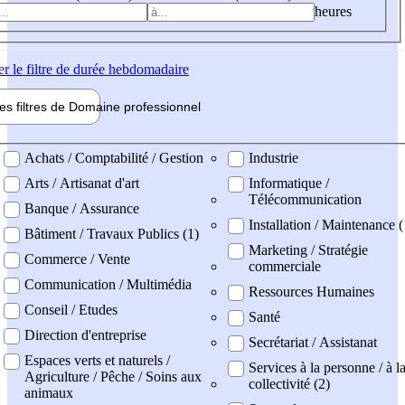
heures
er
le filtre de durée hebdomadaire
les filtres de
Domaine pro
fessionnel
ne professionel
Achats / Comptabilité / Gestion
Industrie
Arts / Artisanat d'art
Informatique /
Télécommunication
Banque / Assurance
Installation / Maintenance 
Bâtiment / Travaux Publics (1)
Marketing / Stratégie
Commerce / Vente
commerciale
Communication / Multimédia
Ressources Humaines
Conseil / Etudes
Santé
Direction d'entreprise
Secrétariat / Assistanat
Espaces verts et naturels /
Services à la personne / à l
Agriculture / Pêche / Soins aux
collectivité (2)
animaux