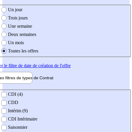
e création de l'offre
Un jour
Trois jours
Une semaine
Deux semaines
Un mois
Toutes les offres
er
le filtre de date de création de l'offre
les filtres de types de
Contrat
de contrat
CDI (4)
CDD
Intérim (9)
CDI Intérimaire
Saisonnier