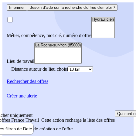
Imprimer
Besoin d'aide sur la recherche d'offres d'emploi ?
Métier, compétence, mot-clé, numéro d'offre
Lieu de travail
Distance autour du lieu choisi
Rechercher
des offres
Créer une alerte
Qui sont n
icher uniquement
 offres France Travail
Cette action recharge la liste des offres
les filtres de
Date de création
de l'offre