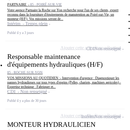
PARTNAIRE -
85 - POIRÉ-SUR-VIE
Votre agence Partnaire la Roche sur Yon recherche pour l'un de ses clients, expert
reconnu dans la fourniture d'équipements de manutention au Poiré-sur-Vie, un
monteur (H/F). Vos missions seront de...
Intérim - Temps plein
Publié il y a 3 jours
Ajouter cette offre à ma sélection
CDI
Non renseigné
Responsable maintenance
d'équipements hydrauliques (H/F)
85 - ROCHE-SUR-YON
VOS MISSIONS AU QUOTIDIEN :- Intervention d'urgence : Diagnostiquer les
pannes hydrauliques sur tous types d'engins (Pelles, chariots, machines agricoles).-
Expertise technique : Fabriquer et...
CDI - Non renseigné
Publié il y a plus de 30 jours
Ajouter cette offre à ma sélection
Intérim
Non renseigné
MONTEUR HYDRAULICIEN