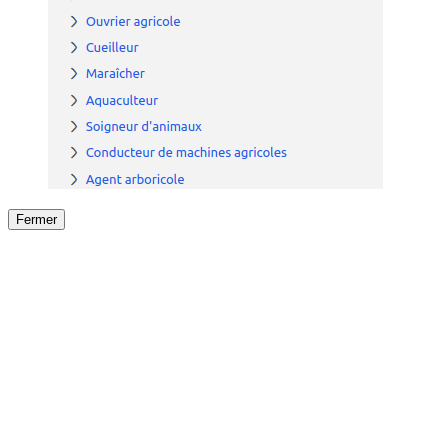
Fermer
Fermer
le détail de l'offre
/
Offre
sur
Offre précéden