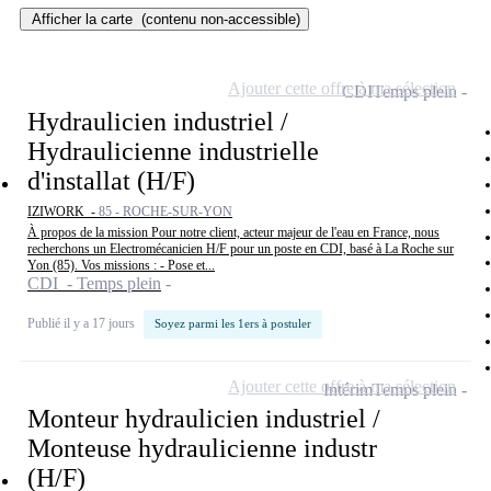
Afficher la carte
(contenu non-accessible)
Ajouter cette offre à ma sélection
CDI
Temps plein
Hydraulicien industriel /
Hydraulicienne industrielle
d'installat (H/F)
IZIWORK -
85 - ROCHE-SUR-YON
À propos de la mission Pour notre client, acteur majeur de l'eau en France, nous
recherchons un Electromécanicien H/F pour un poste en CDI, basé à La Roche sur
Yon (85). Vos missions : - Pose et...
CDI - Temps plein
Publié il y a 17 jours
Soyez parmi les 1ers à postuler
Ajouter cette offre à ma sélection
Intérim
Temps plein
Monteur hydraulicien industriel /
Monteuse hydraulicienne industr
(H/F)