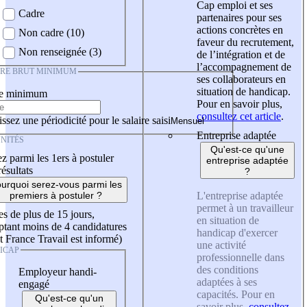
Cap emploi et ses
Cadre
partenaires pour ses
actions concrètes en
Non cadre (10)
faveur du recrutement,
Non renseignée (3)
de l’intégration et de
l’accompagnement de
IRE BRUT MINIMUM
ses collaborateurs en
situation de handicap.
re minimum
Pour en savoir plus,
consultez cet article
.
ssez une périodicité pour le salaire saisi
Entreprise adaptée
NITÉS
Qu'est-ce qu'une
z parmi les 1ers à postuler
entreprise adaptée
résultats
?
urquoi serez-vous parmi les
L'entreprise adaptée
premiers à postuler ?
permet à un travailleur
es de plus de 15 jours,
en situation de
tant moins de 4 candidatures
handicap d'exercer
t France Travail est informé)
une activité
ICAP
professionnelle dans
des conditions
Employeur handi-
adaptées à ses
engagé
capacités. Pour en
Qu'est-ce qu'un
savoir plus,
consultez