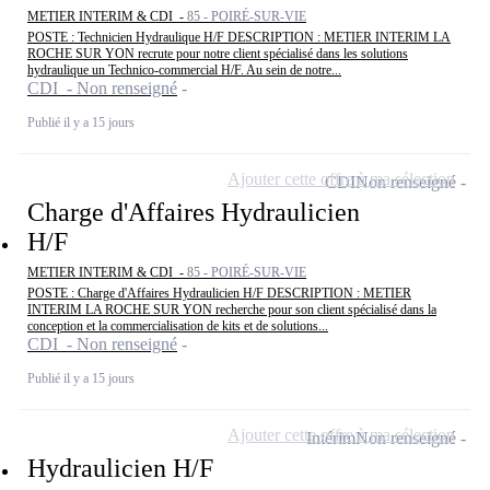
METIER INTERIM & CDI -
85 - POIRÉ-SUR-VIE
POSTE : Technicien Hydraulique H/F DESCRIPTION : METIER INTERIM LA
ROCHE SUR YON recrute pour notre client spécialisé dans les solutions
hydraulique un Technico-commercial H/F. Au sein de notre...
CDI - Non renseigné
Publié il y a 15 jours
Ajouter cette offre à ma sélection
CDI
Non renseigné
Charge d'Affaires Hydraulicien
H/F
METIER INTERIM & CDI -
85 - POIRÉ-SUR-VIE
POSTE : Charge d'Affaires Hydraulicien H/F DESCRIPTION : METIER
INTERIM LA ROCHE SUR YON recherche pour son client spécialisé dans la
conception et la commercialisation de kits et de solutions...
CDI - Non renseigné
Publié il y a 15 jours
Ajouter cette offre à ma sélection
Intérim
Non renseigné
Hydraulicien H/F