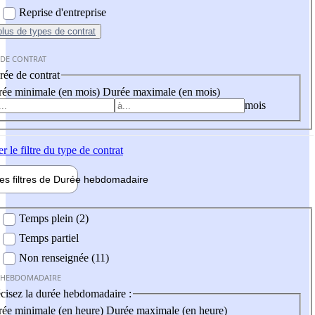
Reprise d'entreprise
plus
de types de contrat
 DE CONTRAT
ée de contrat
ée minimale (en mois)
Durée maximale (en mois)
mois
er
le filtre du type de contrat
les filtres de
Durée hebdo
madaire
 hebdomadaire
Temps plein (2)
Temps partiel
Non renseignée (11)
 HEBDOMADAIRE
cisez la durée hebdomadaire :
ée minimale (en heure)
Durée maximale (en heure)