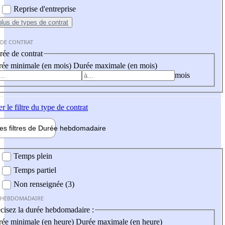
Reprise d'entreprise
plus
de types de contrat
 DE CONTRAT
ée de contrat
ée minimale (en mois)
Durée maximale (en mois)
mois
er
le filtre du type de contrat
les filtres de
Durée hebdo
madaire
 hebdomadaire
Temps plein
Temps partiel
Non renseignée (3)
 HEBDOMADAIRE
cisez la durée hebdomadaire :
ée minimale (en heure)
Durée maximale (en heure)