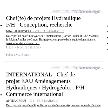
Ajouter cette offre à ma sélection
CDI
Non renseigné
Chef(fe) de projets Hydraulique
F/H - Conception, recherche
GINGER BURGEAP -
971 - BAIE-MAHAULT
Descriptif du poste:\n\nAvec ses 2 implantations (Fort de France et Baie-Mahault),
la Région Antilles de Ginger Burgeap est composée d'une équipe dynamique et
passionnée d'une dizaine de...
CDI - Non renseigné
Publié il y a 18 jours
Ajouter cette offre à ma sélection
CDI
Non renseigné
INTERNATIONAL - Chef de
projet EAU Aménagements
Hydrauliques / Hydrogéolo... F/H -
Commerce international
ANTEA GROUP -
971 - BAIE-MAHAULT
Descriptif du poste:\n\nObjectifs du poste\n \nRattaché(e) au Responsable d'activité