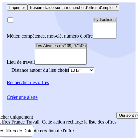
Imprimer
Besoin d'aide sur la recherche d'offres d'emploi ?
Métier, compétence, mot-clé, numéro d'offre
Lieu de travail
Distance autour du lieu choisi
Rechercher
des offres
Créer une alerte
Qui sont n
icher uniquement
 offres France Travail
Cette action recharge la liste des offres
les filtres de
Date de création
de l'offre