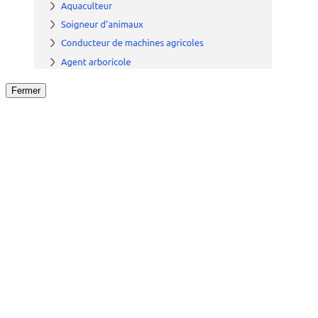
Fermer
Fermer
le détail de l'offre
/
Offre
sur
Offre précéden