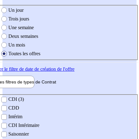
e création de l'offre
Un jour
Trois jours
Une semaine
Deux semaines
Un mois
Toutes les offres
er
le filtre de date de création de l'offre
les filtres de types de
Contrat
de contrat
CDI (3)
CDD
Intérim
CDI Intérimaire
Saisonnier