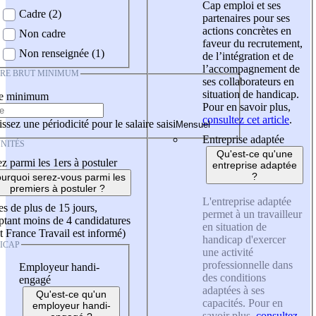
Cap emploi et ses
Cadre (2)
partenaires pour ses
actions concrètes en
Non cadre
faveur du recrutement,
Non renseignée (1)
de l’intégration et de
l’accompagnement de
IRE BRUT MINIMUM
ses collaborateurs en
situation de handicap.
re minimum
Pour en savoir plus,
consultez cet article
.
ssez une périodicité pour le salaire saisi
Entreprise adaptée
NITÉS
Qu'est-ce qu'une
z parmi les 1ers à postuler
entreprise adaptée
?
urquoi serez-vous parmi les
premiers à postuler ?
L'entreprise adaptée
es de plus de 15 jours,
permet à un travailleur
tant moins de 4 candidatures
en situation de
t France Travail est informé)
handicap d'exercer
ICAP
une activité
professionnelle dans
Employeur handi-
des conditions
engagé
adaptées à ses
Qu'est-ce qu'un
capacités. Pour en
employeur handi-
savoir plus,
consultez