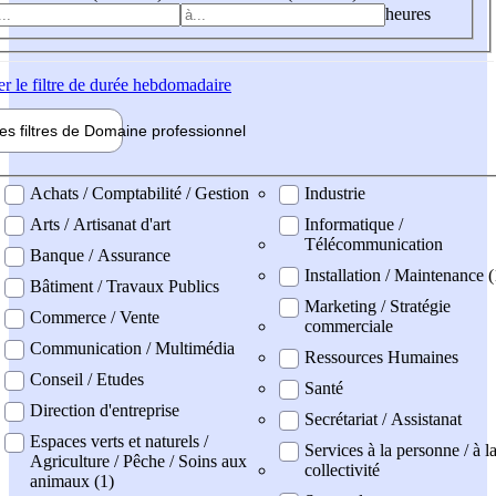
heures
er
le filtre de durée hebdomadaire
les filtres de
Domaine pro
fessionnel
ne professionel
Achats / Comptabilité / Gestion
Industrie
Arts / Artisanat d'art
Informatique /
Télécommunication
Banque / Assurance
Installation / Maintenance (
Bâtiment / Travaux Publics
Marketing / Stratégie
Commerce / Vente
commerciale
Communication / Multimédia
Ressources Humaines
Conseil / Etudes
Santé
Direction d'entreprise
Secrétariat / Assistanat
Espaces verts et naturels /
Services à la personne / à l
Agriculture / Pêche / Soins aux
collectivité
animaux (1)