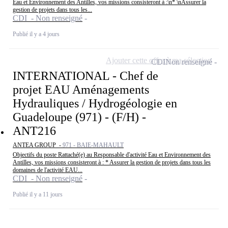
Eau et Environnement des Antilles, vos missions consisteront à :\n* \nAssurer la
gestion de projets dans tous les...
CDI - Non renseigné
Publié il y a 4 jours
Ajouter cette offre à ma sélection
CDI
Non renseigné
INTERNATIONAL - Chef de
projet EAU Aménagements
Hydrauliques / Hydrogéologie en
Guadeloupe (971) - (F/H) -
ANT216
ANTEA GROUP -
971 - BAIE-MAHAULT
Objectifs du poste Rattaché(e) au Responsable d'activité Eau et Environnement des
Antilles, vos missions consisteront à : * Assurer la gestion de projets dans tous les
domaines de l'activité EAU...
CDI - Non renseigné
Publié il y a 11 jours