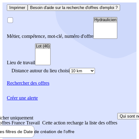
Imprimer
Besoin d'aide sur la recherche d'offres d'emploi ?
Métier, compétence, mot-clé, numéro d'offre
Lieu de travail
Distance autour du lieu choisi
Rechercher
des offres
Créer une alerte
Qui sont n
icher uniquement
 offres France Travail
Cette action recharge la liste des offres
les filtres de
Date de création
de l'offre