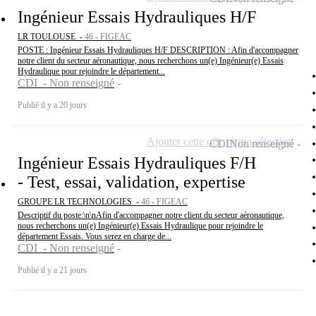
Ingénieur Essais Hydrauliques H/F
LR TOULOUSE -
46 - FIGEAC
POSTE : Ingénieur Essais Hydrauliques H/F DESCRIPTION : Afin d'accompagner
notre client du secteur aéronautique, nous recherchons un(e) Ingénieur(e) Essais
Hydraulique pour rejoindre le département...
CDI - Non renseigné
Publié il y a 20 jours
Ajouter cette offre à ma sélection
CDI
Non renseigné
Ingénieur Essais Hydrauliques F/H
- Test, essai, validation, expertise
GROUPE LR TECHNOLOGIES -
46 - FIGEAC
Descriptif du poste:\n\nAfin d'accompagner notre client du secteur aéronautique,
nous recherchons un(e) Ingénieur(e) Essais Hydraulique pour rejoindre le
département Essais. Vous serez en charge de...
CDI - Non renseigné
Publié il y a 21 jours