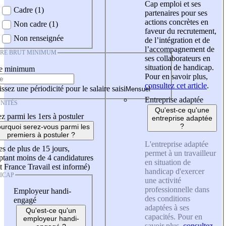
Cap emploi et ses
Cadre (1)
partenaires pour ses
actions concrètes en
Non cadre (1)
faveur du recrutement,
Non renseignée
de l’intégration et de
l’accompagnement de
IRE BRUT MINIMUM
ses collaborateurs en
situation de handicap.
re minimum
Pour en savoir plus,
consultez cet article
.
ssez une périodicité pour le salaire saisi
Entreprise adaptée
NITÉS
Qu'est-ce qu'une
z parmi les 1ers à postuler
entreprise adaptée
?
urquoi serez-vous parmi les
premiers à postuler ?
L'entreprise adaptée
es de plus de 15 jours,
permet à un travailleur
tant moins de 4 candidatures
en situation de
t France Travail est informé)
handicap d'exercer
ICAP
une activité
professionnelle dans
Employeur handi-
des conditions
engagé
adaptées à ses
Qu'est-ce qu'un
capacités. Pour en
employeur handi-
savoir plus,
consultez