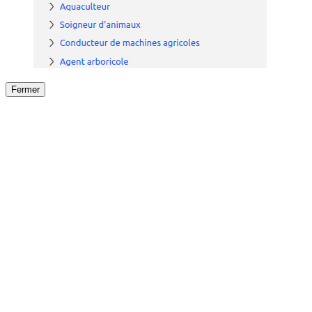
Fermer
Fermer
le détail de l'offre
/
Offre
sur
Offre précéden