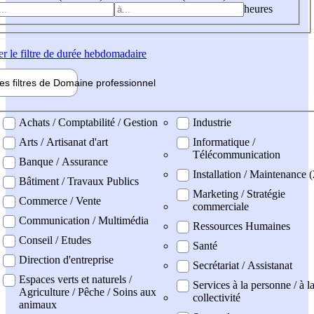
heures
er
le filtre de durée hebdomadaire
les filtres de
Domaine pro
fessionnel
ne professionel
Achats / Comptabilité / Gestion
Industrie
Arts / Artisanat d'art
Informatique /
Télécommunication
Banque / Assurance
Installation / Maintenance (
Bâtiment / Travaux Publics
Marketing / Stratégie
Commerce / Vente
commerciale
Communication / Multimédia
Ressources Humaines
Conseil / Etudes
Santé
Direction d'entreprise
Secrétariat / Assistanat
Espaces verts et naturels /
Services à la personne / à l
Agriculture / Pêche / Soins aux
collectivité
animaux