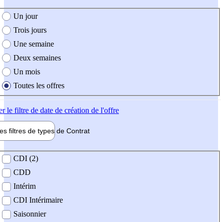
e création de l'offre
Un jour
Trois jours
Une semaine
Deux semaines
Un mois
Toutes les offres
er
le filtre de date de création de l'offre
les filtres de types de
Contrat
de contrat
CDI (2)
CDD
Intérim
CDI Intérimaire
Saisonnier