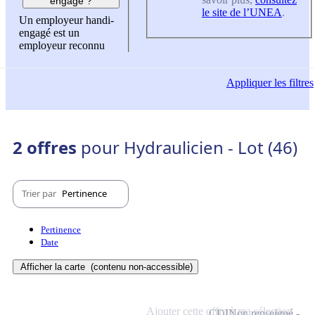
engagé ?
le site de l’UNEA
.
Un employeur handi-
engagé est un
employeur reconnu
Appliquer
les filtres
2 offres
pour Hydraulicien - Lot (46)
Trier par
Pertinence
Pertinence
Date
Afficher la carte
(contenu non-accessible)
Ajouter cette offre à ma sélection
CDI
Non renseigné