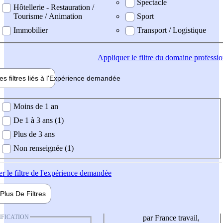
Spectacle
Hôtellerie - Restauration /
Tourisme / Animation
Sport
Immobilier
Transport / Logistique
Appliquer
le filtre du domaine professi
es filtres liés à l'
Expérience
demandée
ience demandée
Moins de 1 an
De 1 à 3 ans (1)
Plus de 3 ans
Non renseignée (1)
er
le filtre de l'expérience demandée
Plus De
Filtres
IFICATION
par France travail,