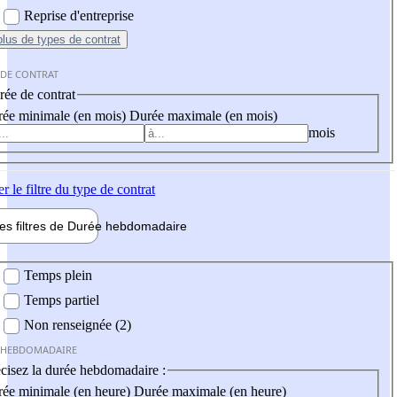
Reprise d'entreprise
plus
de types de contrat
 DE CONTRAT
ée de contrat
ée minimale (en mois)
Durée maximale (en mois)
mois
er
le filtre du type de contrat
les filtres de
Durée hebdo
madaire
 hebdomadaire
Temps plein
Temps partiel
Non renseignée (2)
 HEBDOMADAIRE
cisez la durée hebdomadaire :
ée minimale (en heure)
Durée maximale (en heure)