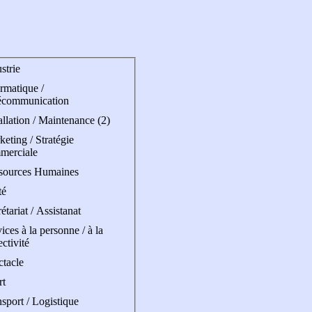
strie
rmatique /
écommunication
allation / Maintenance (2)
eting / Stratégie
merciale
sources Humaines
té
étariat / Assistanat
ices à la personne / à la
ectivité
ctacle
rt
sport / Logistique