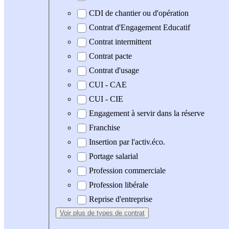
CDI de chantier ou d'opération
Contrat d'Engagement Educatif
Contrat intermittent
Contrat pacte
Contrat d'usage
CUI - CAE
CUI - CIE
Engagement à servir dans la réserve
Franchise
Insertion par l'activ.éco.
Portage salarial
Profession commerciale
Profession libérale
Reprise d'entreprise
Voir plus
de types de contrat