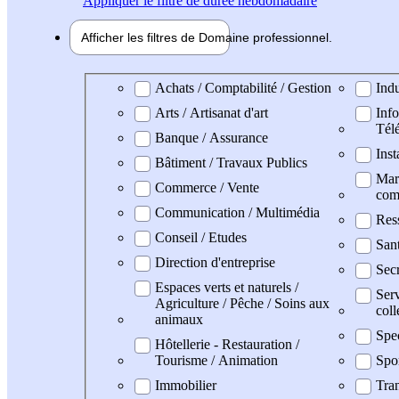
Appliquer
le filtre de durée hebdomadaire
Afficher les filtres de
Domaine pro
fessionnel
Domaine professionel
Achats / Comptabilité / Gestion
Indu
Arts / Artisanat d'art
Info
Tél
Banque / Assurance
Inst
Bâtiment / Travaux Publics
Mark
Commerce / Vente
com
Communication / Multimédia
Res
Conseil / Etudes
San
Direction d'entreprise
Secr
Espaces verts et naturels /
Serv
Agriculture / Pêche / Soins aux
coll
animaux
Spe
Hôtellerie - Restauration /
Tourisme / Animation
Spo
Immobilier
Tran