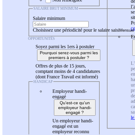
de
l
SALAIRE BRUT MINIMUM
se
si
Salaire minimum
Po
co
Choisissez une périodicité pour le salaire saisi
En
OPPORTUNITÉS
Soyez parmi les 1ers à postuler
Pourquoi serez-vous parmi les
premiers à postuler ?
L'
Offres de plus de 15 jours,
pe
comptant moins de 4 candidatures
en
(dont France Travail est informé)
ha
HANDICAP
un
pr
Employeur handi-
de
engagé
ad
Qu'est-ce qu'un
ca
employeur handi-
sa
engagé ?
le
Un employeur handi-
engagé est un
employeur reconnu