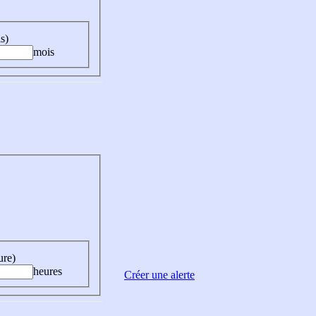
s)
mois
ure)
heures
Créer une alerte