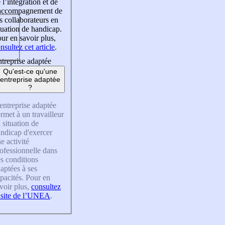
 l’intégration et de
’accompagnement de
s collaborateurs en
tuation de handicap.
ur en savoir plus,
nsultez cet article
.
treprise adaptée
Qu'est-ce qu'une
entreprise adaptée
?
entreprise adaptée
rmet à un travailleur
 situation de
ndicap d'exercer
e activité
ofessionnelle dans
s conditions
aptées à ses
pacités. Pour en
voir plus,
consultez
 site de l’UNEA
.