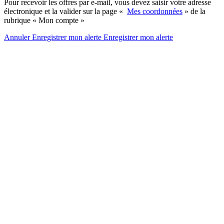
Pour recevoir les offres par e-mail, vous devez saisir votre adresse
électronique et la valider sur la page «
Mes coordonnées
» de la
rubrique « Mon compte »
Annuler
Enregistrer mon alerte
Enregistrer
mon alerte