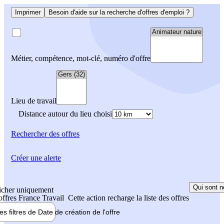
Imprimer
Besoin d'aide sur la recherche d'offres d'emploi ?
Métier, compétence, mot-clé, numéro d'offre
Lieu de travail
Distance autour du lieu choisi
Rechercher
des offres
Créer une alerte
Qui sont n
icher uniquement
 offres France Travail
Cette action recharge la liste des offres
les filtres de
Date de création
de l'offre