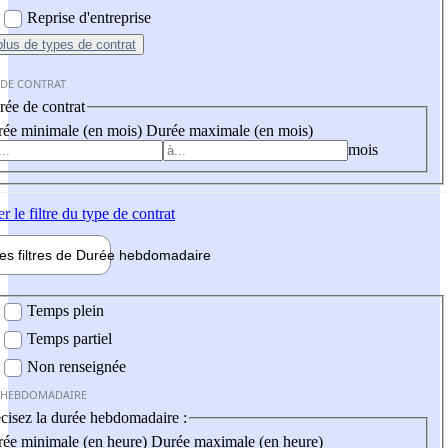
Reprise d'entreprise
plus
de types de contrat
 DE CONTRAT
ée de contrat
ée minimale (en mois)
Durée maximale (en mois)
mois
er
le filtre du type de contrat
les filtres de
Durée hebdo
madaire
 hebdomadaire
Temps plein
Temps partiel
Non renseignée
 HEBDOMADAIRE
cisez la durée hebdomadaire :
ée minimale (en heure)
Durée maximale (en heure)