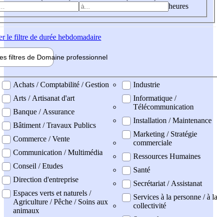
heures
er
le filtre de durée hebdomadaire
les filtres de
Domaine pro
fessionnel
ne professionel
Achats / Comptabilité / Gestion
Industrie
Arts / Artisanat d'art
Informatique /
Télécommunication
Banque / Assurance
Installation / Maintenance
Bâtiment / Travaux Publics
Marketing / Stratégie
Commerce / Vente
commerciale
Communication / Multimédia
Ressources Humaines
Conseil / Etudes
Santé
Direction d'entreprise
Secrétariat / Assistanat
Espaces verts et naturels /
Services à la personne / à l
Agriculture / Pêche / Soins aux
collectivité
animaux