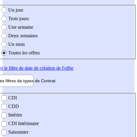
e création de l'offre
Un jour
Trois jours
Une semaine
Deux semaines
Un mois
Toutes les offres
er
le filtre de date de création de l'offre
les filtres de types de
Contrat
de contrat
CDI
CDD
Intérim
CDI Intérimaire
Saisonnier