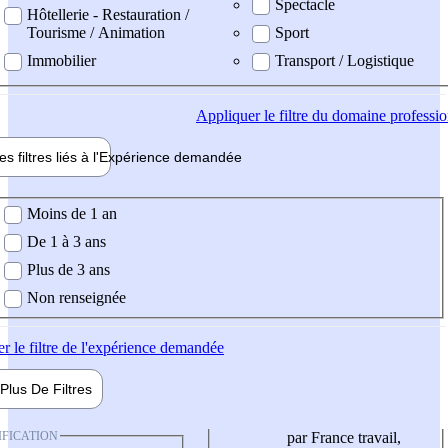
Spectacle
Hôtellerie - Restauration /
Tourisme / Animation
Sport
Immobilier
Transport / Logistique
Appliquer
le filtre du domaine professi
es filtres liés à l'
Expérience
demandée
ience demandée
Moins de 1 an
De 1 à 3 ans
Plus de 3 ans
Non renseignée
er
le filtre de l'expérience demandée
Plus De
Filtres
IFICATION
par France travail,