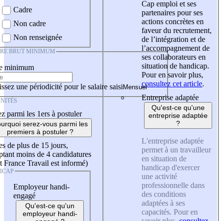
Cap emploi et ses
Cadre
partenaires pour ses
actions concrètes en
Non cadre
faveur du recrutement,
Non renseignée
de l’intégration et de
l’accompagnement de
IRE BRUT MINIMUM
ses collaborateurs en
situation de handicap.
re minimum
Pour en savoir plus,
consultez cet article
.
ssez une périodicité pour le salaire saisi
Entreprise adaptée
NITÉS
Qu'est-ce qu'une
z parmi les 1ers à postuler
entreprise adaptée
?
urquoi serez-vous parmi les
premiers à postuler ?
L'entreprise adaptée
es de plus de 15 jours,
permet à un travailleur
tant moins de 4 candidatures
en situation de
t France Travail est informé)
handicap d'exercer
ICAP
une activité
professionnelle dans
Employeur handi-
des conditions
engagé
adaptées à ses
Qu'est-ce qu'un
capacités. Pour en
employeur handi-
savoir plus,
consultez