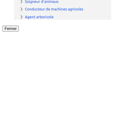
Fermer
Fermer
le détail de l'offre
/
Offre
sur
Offre précéden