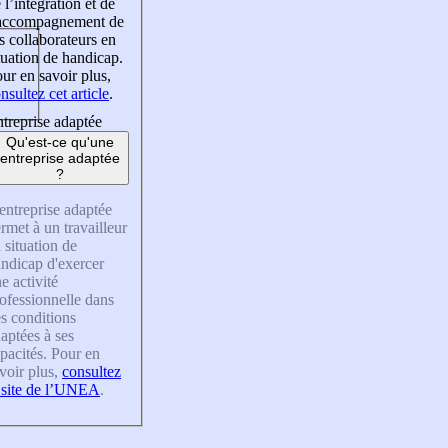
 l’intégration et de
’accompagnement de
s collaborateurs en
tuation de handicap.
ur en savoir plus,
nsultez cet article
.
treprise adaptée
Qu'est-ce qu'une
entreprise adaptée
?
entreprise adaptée
rmet à un travailleur
 situation de
ndicap d'exercer
e activité
ofessionnelle dans
s conditions
aptées à ses
pacités. Pour en
voir plus,
consultez
 site de l’UNEA
.