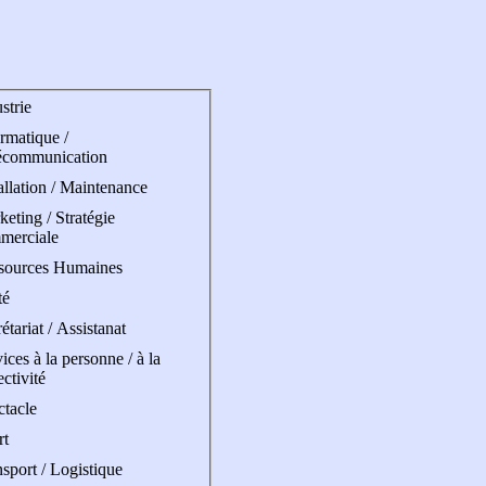
strie
rmatique /
écommunication
allation / Maintenance
eting / Stratégie
merciale
sources Humaines
té
étariat / Assistanat
ices à la personne / à la
ectivité
ctacle
rt
sport / Logistique