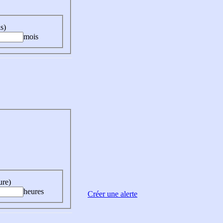
s)
mois
ure)
heures
Créer une alerte