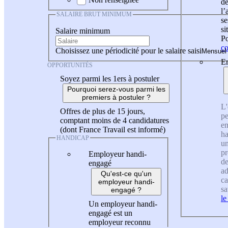
de
l
SALAIRE BRUT MINIMUM
se
si
Salaire minimum
Po
co
Choisissez une périodicité pour le salaire saisi
En
OPPORTUNITÉS
Soyez parmi les 1ers à postuler
Pourquoi serez-vous parmi les
premiers à postuler ?
L'
Offres de plus de 15 jours,
pe
comptant moins de 4 candidatures
en
(dont France Travail est informé)
ha
HANDICAP
un
pr
Employeur handi-
de
engagé
ad
Qu'est-ce qu'un
ca
employeur handi-
sa
engagé ?
le
Un employeur handi-
engagé est un
employeur reconnu