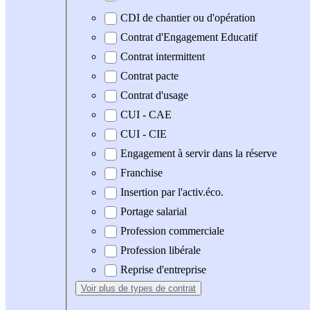
CDI de chantier ou d'opération
Contrat d'Engagement Educatif
Contrat intermittent
Contrat pacte
Contrat d'usage
CUI - CAE
CUI - CIE
Engagement à servir dans la réserve
Franchise
Insertion par l'activ.éco.
Portage salarial
Profession commerciale
Profession libérale
Reprise d'entreprise
Voir plus
de types de contrat