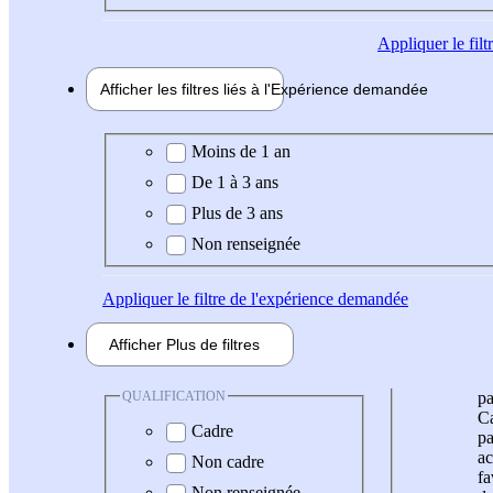
Appliquer
le fil
Afficher les filtres liés à l'
Expérience
demandée
Expérience demandée
Moins de 1 an
De 1 à 3 ans
Plus de 3 ans
Non renseignée
Appliquer
le filtre de l'expérience demandée
Afficher
Plus de
filtres
QUALIFICATION
pa
Ca
Cadre
pa
ac
Non cadre
fa
Non renseignée