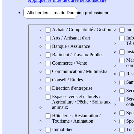
Appliquer
le filtre de durée hebdomadaire
Afficher les filtres de
Domaine pro
fessionnel
Domaine professionel
Achats / Comptabilité / Gestion
Indu
Arts / Artisanat d'art
Info
Tél
Banque / Assurance
Inst
Bâtiment / Travaux Publics
Mark
Commerce / Vente
com
Communication / Multimédia
Res
Conseil / Etudes
San
Direction d'entreprise
Secr
Espaces verts et naturels /
Serv
Agriculture / Pêche / Soins aux
coll
animaux
Spe
Hôtellerie - Restauration /
Tourisme / Animation
Spo
Immobilier
Tran