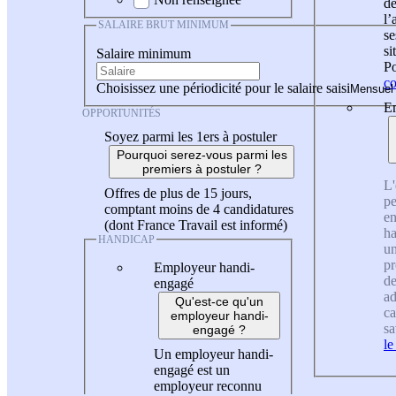
de
l
SALAIRE BRUT MINIMUM
se
si
Salaire minimum
Po
co
Choisissez une périodicité pour le salaire saisi
En
OPPORTUNITÉS
Soyez parmi les 1ers à postuler
Pourquoi serez-vous parmi les
premiers à postuler ?
L'
Offres de plus de 15 jours,
pe
comptant moins de 4 candidatures
en
(dont France Travail est informé)
ha
HANDICAP
un
pr
Employeur handi-
de
engagé
ad
Qu'est-ce qu'un
ca
employeur handi-
sa
engagé ?
le
Un employeur handi-
engagé est un
employeur reconnu