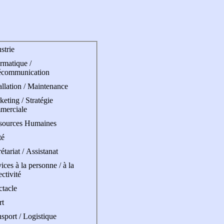
strie
rmatique /
écommunication
allation / Maintenance
eting / Stratégie
merciale
sources Humaines
té
étariat / Assistanat
ices à la personne / à la
ectivité
ctacle
rt
sport / Logistique