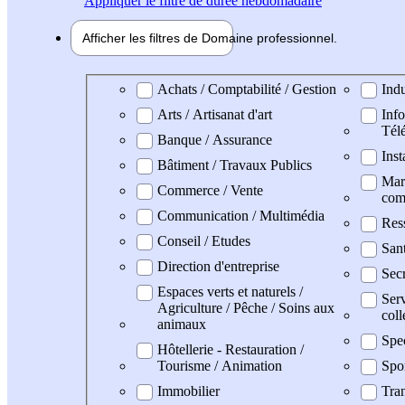
Appliquer
le filtre de durée hebdomadaire
Afficher les filtres de
Domaine pro
fessionnel
Domaine professionel
Achats / Comptabilité / Gestion
Indu
Arts / Artisanat d'art
Info
Tél
Banque / Assurance
Inst
Bâtiment / Travaux Publics
Mark
Commerce / Vente
com
Communication / Multimédia
Res
Conseil / Etudes
San
Direction d'entreprise
Secr
Espaces verts et naturels /
Serv
Agriculture / Pêche / Soins aux
coll
animaux
Spe
Hôtellerie - Restauration /
Tourisme / Animation
Spo
Immobilier
Tran