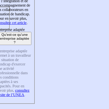
 l’intégration et de
’accompagnement de
s collaborateurs en
tuation de handicap.
ur en savoir plus,
nsultez cet article
.
treprise adaptée
Qu'est-ce qu'une
entreprise adaptée
?
entreprise adaptée
rmet à un travailleur
 situation de
ndicap d'exercer
e activité
ofessionnelle dans
s conditions
aptées à ses
pacités. Pour en
voir plus,
consultez
 site de l’UNEA
.