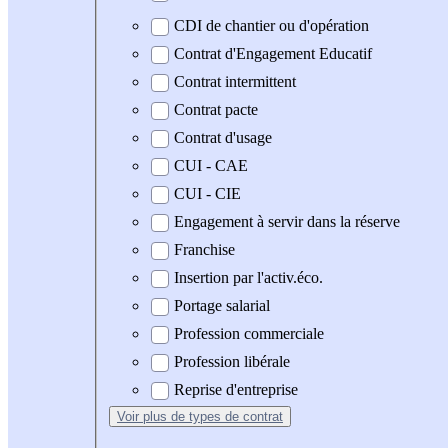
CDI de chantier ou d'opération
Contrat d'Engagement Educatif
Contrat intermittent
Contrat pacte
Contrat d'usage
CUI - CAE
CUI - CIE
Engagement à servir dans la réserve
Franchise
Insertion par l'activ.éco.
Portage salarial
Profession commerciale
Profession libérale
Reprise d'entreprise
Voir plus
de types de contrat