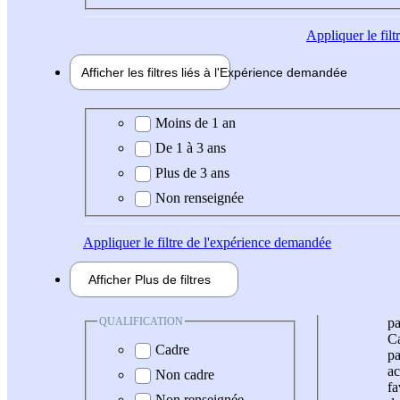
Appliquer
le fil
Afficher les filtres liés à l'
Expérience
demandée
Expérience demandée
Moins de 1 an
De 1 à 3 ans
Plus de 3 ans
Non renseignée
Appliquer
le filtre de l'expérience demandée
Afficher
Plus de
filtres
QUALIFICATION
pa
Ca
Cadre
pa
ac
Non cadre
fa
Non renseignée