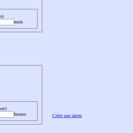
s)
mois
ure)
heures
Créer une alerte