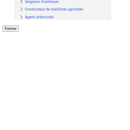
Fermer
Fermer
le détail de l'offre
/
Offre
sur
Offre précéden