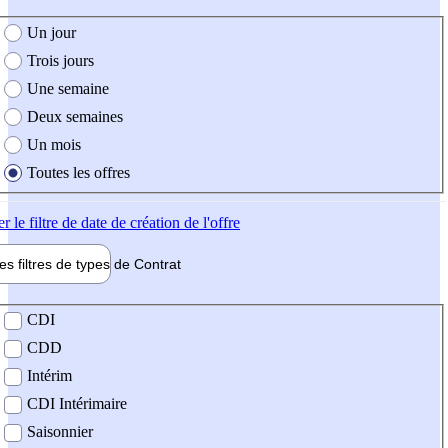
e création de l'offre
Un jour
Trois jours
Une semaine
Deux semaines
Un mois
Toutes les offres
er
le filtre de date de création de l'offre
les filtres de types de
Contrat
de contrat
CDI
CDD
Intérim
CDI Intérimaire
Saisonnier