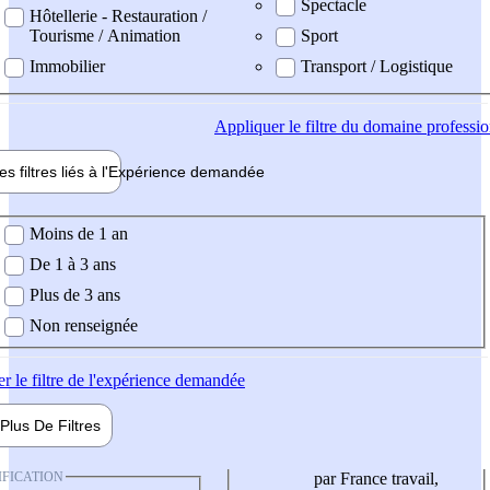
Spectacle
Hôtellerie - Restauration /
Tourisme / Animation
Sport
Immobilier
Transport / Logistique
Appliquer
le filtre du domaine professi
es filtres liés à l'
Expérience
demandée
ience demandée
Moins de 1 an
De 1 à 3 ans
Plus de 3 ans
Non renseignée
er
le filtre de l'expérience demandée
Plus De
Filtres
IFICATION
par France travail,