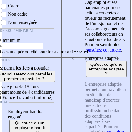
Cap emploi et ses
Cadre
partenaires pour ses
actions concrètes en
Non cadre
faveur du recrutement,
Non renseignée
de l’intégration et de
l’accompagnement de
IRE BRUT MINIMUM
ses collaborateurs en
situation de handicap.
re minimum
Pour en savoir plus,
consultez cet article
.
ssez une périodicité pour le salaire saisi
Entreprise adaptée
NITÉS
Qu'est-ce qu'une
z parmi les 1ers à postuler
entreprise adaptée
?
urquoi serez-vous parmi les
premiers à postuler ?
L'entreprise adaptée
es de plus de 15 jours,
permet à un travailleur
tant moins de 4 candidatures
en situation de
t France Travail est informé)
handicap d'exercer
ICAP
une activité
professionnelle dans
Employeur handi-
des conditions
engagé
adaptées à ses
Qu'est-ce qu'un
capacités. Pour en
employeur handi-
savoir plus,
consultez