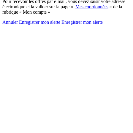
Pour recevoir les offres par e-mail, vous devez saisir votre adresse
électronique et la valider sur la page «
Mes coordonnées
» de la
rubrique « Mon compte »
Annuler
Enregistrer mon alerte
Enregistrer
mon alerte