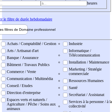
heures
er
le filtre de durée hebdomadaire
les filtres de
Domaine pro
fessionnel
ne professionel
Achats / Comptabilité / Gestion
Industrie
Arts / Artisanat d'art
Informatique /
Télécommunication
Banque / Assurance
Installation / Maintenance
Bâtiment / Travaux Publics
Marketing / Stratégie
Commerce / Vente
commerciale
Communication / Multimédia
Ressources Humaines
Conseil / Etudes
Santé
Direction d'entreprise
Secrétariat / Assistanat
Espaces verts et naturels /
Services à la personne / à l
Agriculture / Pêche / Soins aux
collectivité
animaux