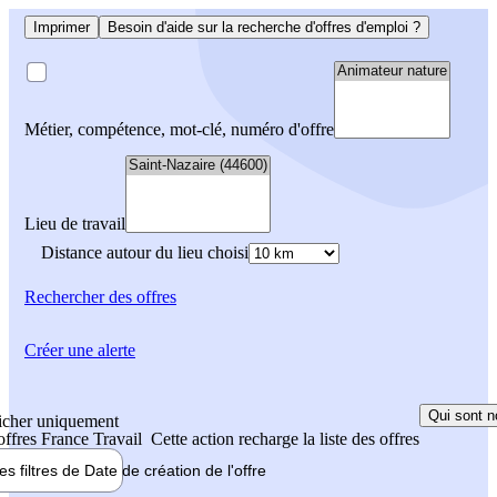
Imprimer
Besoin d'aide sur la recherche d'offres d'emploi ?
Métier, compétence, mot-clé, numéro d'offre
Lieu de travail
Distance autour du lieu choisi
Rechercher
des offres
Créer une alerte
Qui sont n
icher uniquement
 offres France Travail
Cette action recharge la liste des offres
les filtres de
Date de création
de l'offre