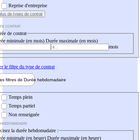
Reprise d'entreprise
plus
de types de contrat
 DE CONTRAT
ée de contrat
ée minimale (en mois)
Durée maximale (en mois)
mois
er
le filtre du type de contrat
les filtres de
Durée hebdo
madaire
 hebdomadaire
Temps plein
Temps partiel
Non renseignée
 HEBDOMADAIRE
cisez la durée hebdomadaire :
ée minimale (en heure)
Durée maximale (en heure)