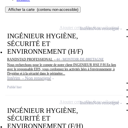
Afficher la carte
(contenu non-accessible)
Ajouter cette offre à ma sélection
Intérim
Non renseigné
INGÉNIEUR HYGIÈNE,
SÉCURITÉ ET
ENVIRONNEMENT (H/F)
RANDSTAD PROFESSIONAL -
44 - MONTOIR-DE-BRETAGNE
Nous recherchons pour le compte de notre client INGENIEUR HSE F/H.En lien
avec le responsable EHS, vous cordonnez les activités liées à l'environnement, à
l'hygiène et à la sécurité dans le périmètre...
Intérim - Non renseigné
Publié hier
Ajouter cette offre à ma sélection
Intérim
Non renseigné
INGÉNIEUR HYGIÈNE,
SÉCURITÉ ET
ENVIRONNEMENT (F/H)