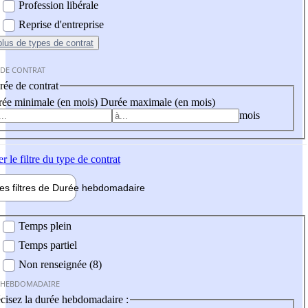
Profession libérale
Reprise d'entreprise
plus
de types de contrat
 DE CONTRAT
ée de contrat
ée minimale (en mois)
Durée maximale (en mois)
mois
er
le filtre du type de contrat
les filtres de
Durée hebdo
madaire
 hebdomadaire
Temps plein
Temps partiel
Non renseignée (8)
 HEBDOMADAIRE
cisez la durée hebdomadaire :