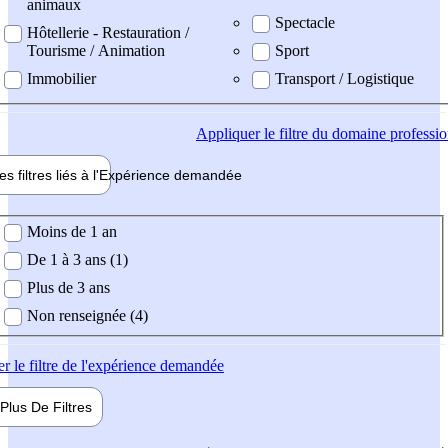
animaux
Spectacle
Hôtellerie - Restauration /
Tourisme / Animation
Sport
Immobilier
Transport / Logistique
Appliquer
le filtre du domaine professi
es filtres liés à l'
Expérience
demandée
ience demandée
Moins de 1 an
De 1 à 3 ans (1)
Plus de 3 ans
Non renseignée (4)
er
le filtre de l'expérience demandée
Plus De
Filtres