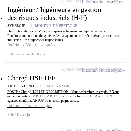
Ajouter cette offre à ma sélection
Intérim
Non renseigné
Ingénieur / Ingénieure en gestion
des risques industriels (H/F)
SYNERGIE -
44 - MONTOIR-DE-BRETAGNE
Description du poste : Vous participerez activement au déploiement et à
l'amélioration continue du système de management de la sécurité sur plusieurs sites
industriels. En support des responsables...
Intérim - Non renseigné
Publié il y a plus de 30 jours
Ajouter cette offre à ma sélection
Intérim
Non renseigné
Chargé HSE H/F
ARTUS INTERIM -
44 - SAINT-NAZAIRE
POSTE : Chargé HSE H/F DESCRIPTION : Vous recherchez un emploi ? Nous
avons une astuce : ARTUS ! ARTUS Intérim et Solutions RH ! Avec + de 90
agences d'intérim. ARTUS vous accompagne avec...
Intérim - Non renseigné
Publié il y a 8 jours
Ajouter cette offre à ma sélection
CDI
Non renseigné