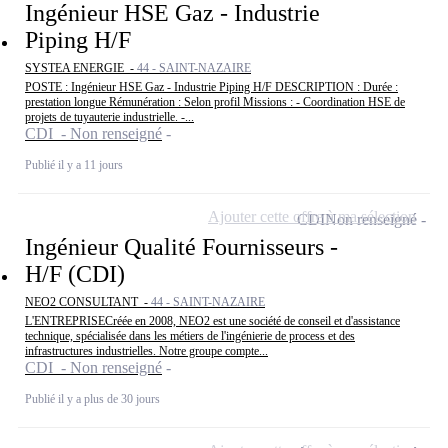
Ingénieur HSE Gaz - Industrie
Piping H/F
SYSTEA ENERGIE -
44 - SAINT-NAZAIRE
POSTE : Ingénieur HSE Gaz - Industrie Piping H/F DESCRIPTION : Durée :
prestation longue Rémunération : Selon profil Missions : - Coordination HSE de
projets de tuyauterie industrielle. -...
CDI - Non renseigné
Publié il y a 11 jours
Ajouter cette offre à ma sélection
CDI
Non renseigné
Ingénieur Qualité Fournisseurs -
H/F (CDI)
NEO2 CONSULTANT -
44 - SAINT-NAZAIRE
L'ENTREPRISECréée en 2008, NEO2 est une société de conseil et d'assistance
technique, spécialisée dans les métiers de l'ingénierie de process et des
infrastructures industrielles. Notre groupe compte...
CDI - Non renseigné
Publié il y a plus de 30 jours