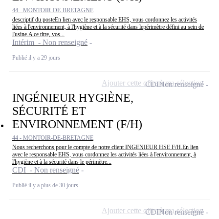
44 - MONTOIR-DE-BRETAGNE
descriptif du posteEn lien avec le responsable EHS, vous cordonnez les activités
liées à l'environnement, à l'hygiène et à la sécurité dans lepérimètre défini au sein de
l'usine.A ce titre, vos...
Intérim - Non renseigné
Publié il y a 29 jours
Ajouter cette offre à ma sélection
CDI
Non renseigné
INGÉNIEUR HYGIÈNE,
SÉCURITÉ ET
ENVIRONNEMENT (F/H)
44 - MONTOIR-DE-BRETAGNE
Nous recherchons pour le compte de notre client INGENIEUR HSE F/H.En lien
avec le responsable EHS, vous cordonnez les activités liées à l'environnement, à
l'hygiène et à la sécurité dans le périmètre...
CDI - Non renseigné
Publié il y a plus de 30 jours
Ajouter cette offre à ma sélection
CDI
Non renseigné