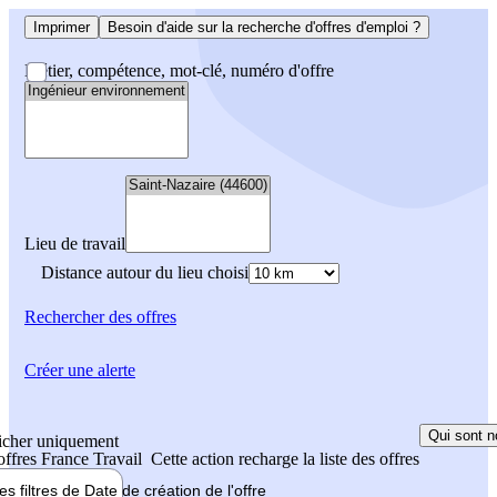
Imprimer
Besoin d'aide sur la recherche d'offres d'emploi ?
Métier, compétence, mot-clé, numéro d'offre
Lieu de travail
Distance autour du lieu choisi
Rechercher
des offres
Créer une alerte
Qui sont n
icher uniquement
 offres France Travail
Cette action recharge la liste des offres
les filtres de
Date de création
de l'offre