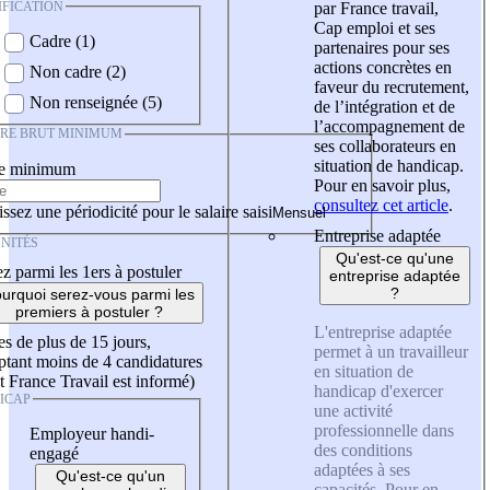
IFICATION
par France travail,
Cap emploi et ses
Cadre (1)
partenaires pour ses
actions concrètes en
Non cadre (2)
faveur du recrutement,
Non renseignée (5)
de l’intégration et de
l’accompagnement de
IRE BRUT MINIMUM
ses collaborateurs en
situation de handicap.
re minimum
Pour en savoir plus,
consultez cet article
.
ssez une périodicité pour le salaire saisi
Entreprise adaptée
NITÉS
Qu'est-ce qu'une
z parmi les 1ers à postuler
entreprise adaptée
?
urquoi serez-vous parmi les
premiers à postuler ?
L'entreprise adaptée
es de plus de 15 jours,
permet à un travailleur
tant moins de 4 candidatures
en situation de
t France Travail est informé)
handicap d'exercer
ICAP
une activité
professionnelle dans
Employeur handi-
des conditions
engagé
adaptées à ses
Qu'est-ce qu'un
capacités. Pour en