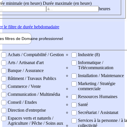
ée minimale (en heure)
Durée maximale (en heure)
heures
er
le filtre de durée hebdomadaire
les filtres de
Domaine pro
fessionnel
ne professionel
Achats / Comptabilité / Gestion
Industrie (8)
Arts / Artisanat d'art
Informatique /
Télécommunication
Banque / Assurance
Installation / Maintenance
Bâtiment / Travaux Publics
Marketing / Stratégie
Commerce / Vente
commerciale
Communication / Multimédia
Ressources Humaines
Conseil / Etudes
Santé
Direction d'entreprise
Secrétariat / Assistanat
Espaces verts et naturels /
Services à la personne / à l
Agriculture / Pêche / Soins aux
collectivité