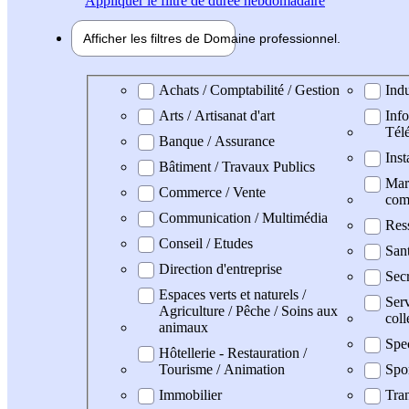
Appliquer
le filtre de durée hebdomadaire
Afficher les filtres de
Domaine pro
fessionnel
Domaine professionel
Achats / Comptabilité / Gestion
Indu
Arts / Artisanat d'art
Info
Tél
Banque / Assurance
Inst
Bâtiment / Travaux Publics
Mark
Commerce / Vente
com
Communication / Multimédia
Res
Conseil / Etudes
San
Direction d'entreprise
Secr
Espaces verts et naturels /
Serv
Agriculture / Pêche / Soins aux
coll
animaux
Spe
Hôtellerie - Restauration /
Tourisme / Animation
Spo
Immobilier
Tran