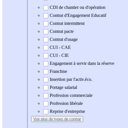
CDI de chantier ou d'opération
Contrat d'Engagement Educatif
Contrat intermittent
Contrat pacte
Contrat d'usage
CUI - CAE
CUI - CIE
Engagement à servir dans la réserve
Franchise
Insertion par l'activ.éco.
Portage salarial
Profession commerciale
Profession libérale
Reprise d'entreprise
Voir plus
de types de contrat