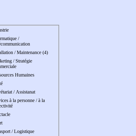
strie
rmatique /
écommunication
allation / Maintenance (4)
eting / Stratégie
merciale
sources Humaines
té
étariat / Assistanat
ices à la personne / à la
ectivité
ctacle
rt
sport / Logistique