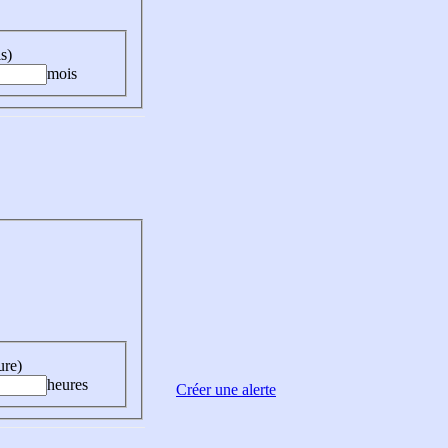
s)
mois
ure)
heures
Créer une alerte