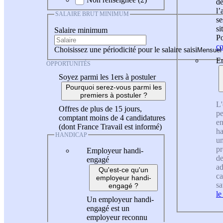
de
l
SALAIRE BRUT MINIMUM
se
si
Salaire minimum
Po
co
Choisissez une périodicité pour le salaire saisi
En
OPPORTUNITÉS
Soyez parmi les 1ers à postuler
Pourquoi serez-vous parmi les
premiers à postuler ?
L'
Offres de plus de 15 jours,
pe
comptant moins de 4 candidatures
en
(dont France Travail est informé)
ha
HANDICAP
un
pr
Employeur handi-
de
engagé
ad
Qu'est-ce qu'un
ca
employeur handi-
sa
engagé ?
le
Un employeur handi-
engagé est un
employeur reconnu