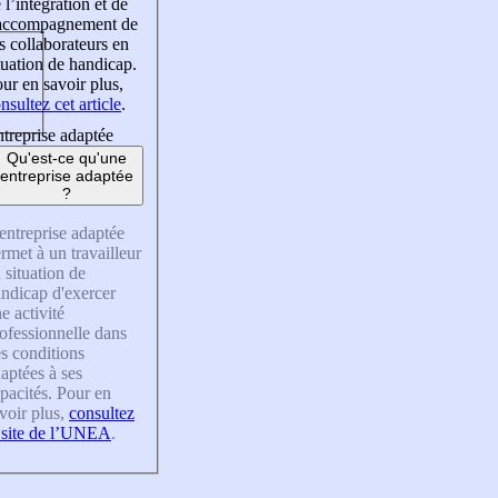
 l’intégration et de
’accompagnement de
s collaborateurs en
tuation de handicap.
ur en savoir plus,
nsultez cet article
.
treprise adaptée
Qu'est-ce qu'une
entreprise adaptée
?
entreprise adaptée
rmet à un travailleur
 situation de
ndicap d'exercer
e activité
ofessionnelle dans
s conditions
aptées à ses
pacités. Pour en
voir plus,
consultez
 site de l’UNEA
.