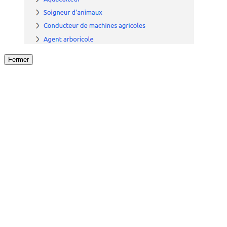
Fermer
Fermer
le détail de l'offre
/
Offre
sur
Offre précéden