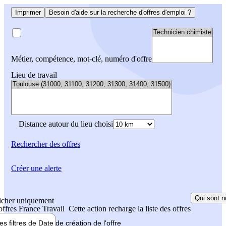
Imprimer
Besoin d'aide sur la recherche d'offres d'emploi ?
Métier, compétence, mot-clé, numéro d'offre
Lieu de travail
Distance autour du lieu choisi
Rechercher
des offres
Créer une alerte
Qui sont n
icher uniquement
 offres France Travail
Cette action recharge la liste des offres
les filtres de
Date de création
de l'offre