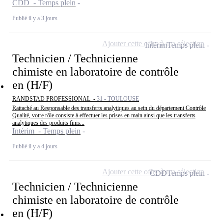
CDD - Temps plein
Publié il y a 3 jours
Ajouter cette offre à ma sélection
Intérim
Temps plein
Technicien / Technicienne
chimiste en laboratoire de contrôle
en (H/F)
RANDSTAD PROFESSIONAL -
31 - TOULOUSE
Rattaché au Responsable des transferts analytiques au sein du département Contrôle
Qualité, votre rôle consiste à effectuer les prises en main ainsi que les transferts
analytiques des produits finis...
Intérim - Temps plein
Publié il y a 4 jours
Ajouter cette offre à ma sélection
CDD
Temps plein
Technicien / Technicienne
chimiste en laboratoire de contrôle
en (H/F)