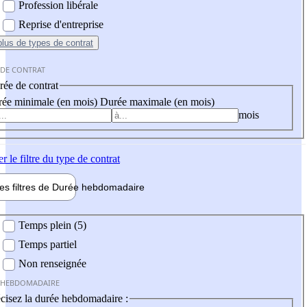
Profession libérale
Reprise d'entreprise
plus
de types de contrat
 DE CONTRAT
ée de contrat
ée minimale (en mois)
Durée maximale (en mois)
mois
er
le filtre du type de contrat
les filtres de
Durée hebdo
madaire
 hebdomadaire
Temps plein (5)
Temps partiel
Non renseignée
 HEBDOMADAIRE
cisez la durée hebdomadaire :