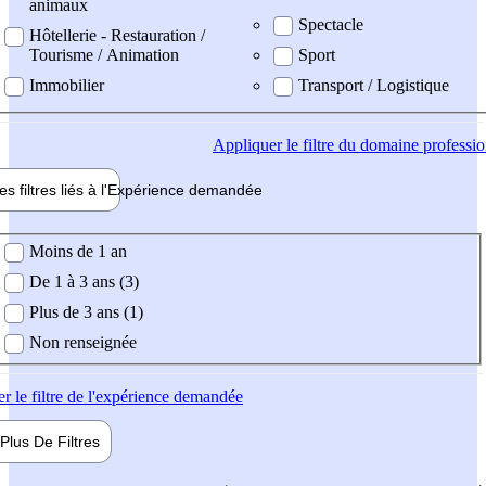
animaux
Spectacle
Hôtellerie - Restauration /
Tourisme / Animation
Sport
Immobilier
Transport / Logistique
Appliquer
le filtre du domaine professi
es filtres liés à l'
Expérience
demandée
ience demandée
Moins de 1 an
De 1 à 3 ans (3)
Plus de 3 ans (1)
Non renseignée
er
le filtre de l'expérience demandée
Plus De
Filtres