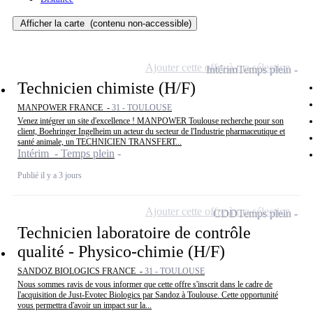
Afficher la carte
(contenu non-accessible)
Ajouter cette offre à ma sélection
Intérim
Temps plein
Technicien chimiste (H/F)
MANPOWER FRANCE -
31 - TOULOUSE
Venez intégrer un site d'excellence ! MANPOWER Toulouse recherche pour son
client, Boehringer Ingelheim un acteur du secteur de l'Industrie pharmaceutique et
santé animale, un TECHNICIEN TRANSFERT...
Intérim - Temps plein
Publié il y a 3 jours
Ajouter cette offre à ma sélection
CDD
Temps plein
Technicien laboratoire de contrôle
qualité - Physico-chimie (H/F)
SANDOZ BIOLOGICS FRANCE -
31 - TOULOUSE
Nous sommes ravis de vous informer que cette offre s'inscrit dans le cadre de
l'acquisition de Just-Evotec Biologics par Sandoz à Toulouse. Cette opportunité
vous permettra d'avoir un impact sur la...