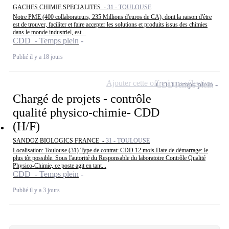
GACHES CHIMIE SPECIALITES -
31 - TOULOUSE
Notre PME (400 collaborateurs, 235 Millions d'euros de CA), dont la raison d'être
est de trouver, faciliter et faire accepter les solutions et produits issus des chimies
dans le monde industriel, est...
CDD - Temps plein
Publié il y a 18 jours
Ajouter cette offre à ma sélection
CDD
Temps plein
Chargé de projets - contrôle
qualité physico-chimie- CDD
(H/F)
SANDOZ BIOLOGICS FRANCE -
31 - TOULOUSE
Localisation: Toulouse (31) Type de contrat: CDD 12 mois Date de démarrage: le
plus tôt possible. Sous l'autorité du Responsable du laboratoire Contrôle Qualité
Physico-Chimie, ce poste agit en tant...
CDD - Temps plein
Publié il y a 3 jours