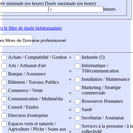
ée minimale (en heure)
Durée maximale (en heure)
heures
er
le filtre de durée hebdomadaire
les filtres de
Domaine pro
fessionnel
ne professionel
Achats / Comptabilité / Gestion
Industrie (5)
Arts / Artisanat d'art
Informatique /
Télécommunication
Banque / Assurance
Installation / Maintenance
Bâtiment / Travaux Publics
Marketing / Stratégie
Commerce / Vente
commerciale
Communication / Multimédia
Ressources Humaines
Conseil / Etudes
Santé
Direction d'entreprise
Secrétariat / Assistanat
Espaces verts et naturels /
Services à la personne / à l
Agriculture / Pêche / Soins aux
collectivité