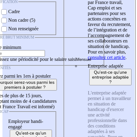
IFICATION
par France travail,
Cap emploi et ses
Cadre
partenaires pour ses
actions concrètes en
Non cadre (5)
faveur du recrutement,
Non renseignée
de l’intégration et de
l’accompagnement de
IRE BRUT MINIMUM
ses collaborateurs en
situation de handicap.
re minimum
Pour en savoir plus,
consultez cet article
.
ssez une périodicité pour le salaire saisi
Entreprise adaptée
NITÉS
Qu'est-ce qu'une
z parmi les 1ers à postuler
entreprise adaptée
?
urquoi serez-vous parmi les
premiers à postuler ?
L'entreprise adaptée
es de plus de 15 jours,
permet à un travailleur
tant moins de 4 candidatures
en situation de
t France Travail est informé)
handicap d'exercer
ICAP
une activité
professionnelle dans
Employeur handi-
des conditions
engagé
adaptées à ses
Qu'est-ce qu'un
capacités. Pour en