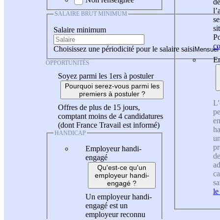
de
l
SALAIRE BRUT MINIMUM
se
si
Salaire minimum
Po
co
Choisissez une périodicité pour le salaire saisi
En
OPPORTUNITÉS
Soyez parmi les 1ers à postuler
Pourquoi serez-vous parmi les
premiers à postuler ?
L'
Offres de plus de 15 jours,
pe
comptant moins de 4 candidatures
en
(dont France Travail est informé)
ha
HANDICAP
un
pr
Employeur handi-
de
engagé
ad
Qu'est-ce qu'un
ca
employeur handi-
sa
engagé ?
le
Un employeur handi-
engagé est un
employeur reconnu