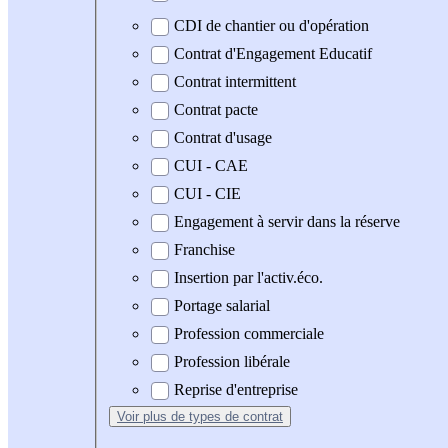
CDI de chantier ou d'opération
Contrat d'Engagement Educatif
Contrat intermittent
Contrat pacte
Contrat d'usage
CUI - CAE
CUI - CIE
Engagement à servir dans la réserve
Franchise
Insertion par l'activ.éco.
Portage salarial
Profession commerciale
Profession libérale
Reprise d'entreprise
Voir plus
de types de contrat