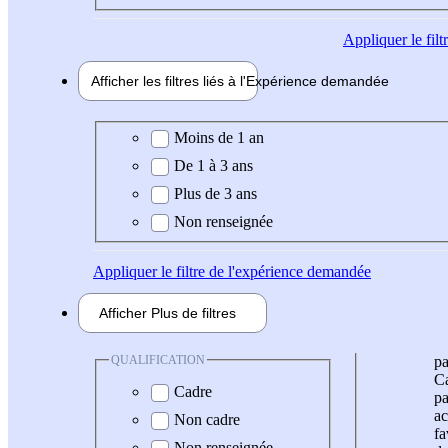
Appliquer
le fil
Afficher les filtres liés à l'
Expérience
demandée
Expérience demandée
Moins de 1 an
De 1 à 3 ans
Plus de 3 ans
Non renseignée
Appliquer
le filtre de l'expérience demandée
Afficher
Plus de
filtres
QUALIFICATION
pa
Ca
Cadre
pa
ac
Non cadre
fa
Non renseignée