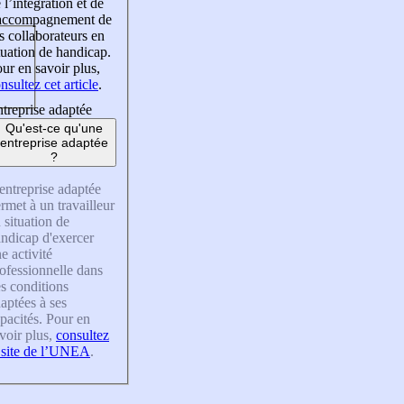
 l’intégration et de
’accompagnement de
s collaborateurs en
tuation de handicap.
ur en savoir plus,
nsultez cet article
.
treprise adaptée
Qu'est-ce qu'une
entreprise adaptée
?
entreprise adaptée
rmet à un travailleur
 situation de
ndicap d'exercer
e activité
ofessionnelle dans
s conditions
aptées à ses
pacités. Pour en
voir plus,
consultez
 site de l’UNEA
.