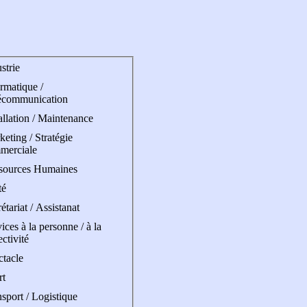
strie
rmatique /
écommunication
allation / Maintenance
eting / Stratégie
merciale
sources Humaines
té
étariat / Assistanat
ices à la personne / à la
ectivité
ctacle
rt
sport / Logistique