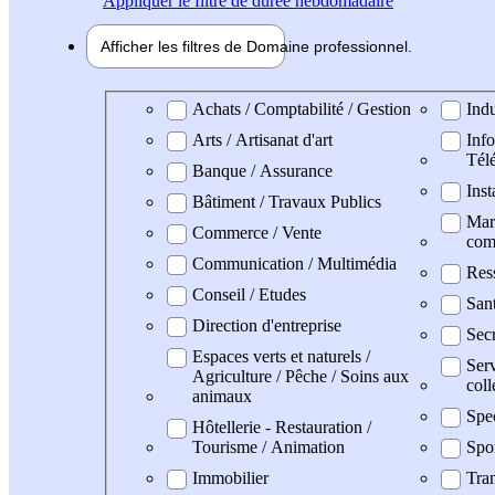
Appliquer
le filtre de durée hebdomadaire
Afficher les filtres de
Domaine pro
fessionnel
Domaine professionel
Achats / Comptabilité / Gestion
Indu
Arts / Artisanat d'art
Info
Tél
Banque / Assurance
Inst
Bâtiment / Travaux Publics
Mark
Commerce / Vente
com
Communication / Multimédia
Res
Conseil / Etudes
San
Direction d'entreprise
Secr
Espaces verts et naturels /
Serv
Agriculture / Pêche / Soins aux
coll
animaux
Spe
Hôtellerie - Restauration /
Tourisme / Animation
Spo
Immobilier
Tran