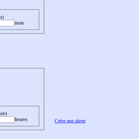
s)
mois
ure)
heures
Créer une alerte