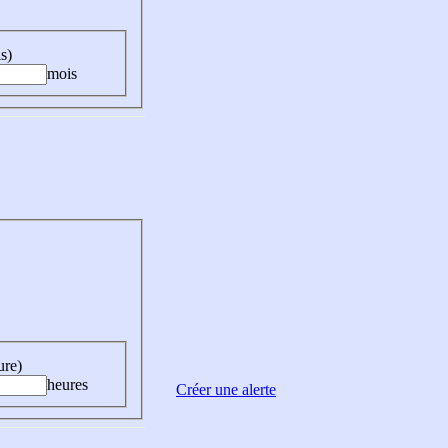
s)
mois
ure)
heures
Créer une alerte