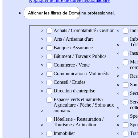
Appliquer
le filtre de durée hebdomadaire
Afficher les filtres de
Domaine pro
fessionnel
Domaine professionel
Achats / Comptabilité / Gestion
Indu
Arts / Artisanat d'art
Info
Tél
Banque / Assurance
Inst
Bâtiment / Travaux Publics
Mark
Commerce / Vente
com
Communication / Multimédia
Res
Conseil / Etudes
San
Direction d'entreprise
Secr
Espaces verts et naturels /
Serv
Agriculture / Pêche / Soins aux
coll
animaux
Spe
Hôtellerie - Restauration /
Tourisme / Animation
Spo
Immobilier
Tran