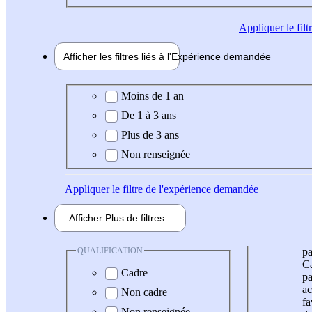
Appliquer
le fil
Afficher les filtres liés à l'
Expérience
demandée
Expérience demandée
Moins de 1 an
De 1 à 3 ans
Plus de 3 ans
Non renseignée
Appliquer
le filtre de l'expérience demandée
Afficher
Plus de
filtres
QUALIFICATION
pa
Ca
Cadre
pa
ac
Non cadre
fa
Non renseignée