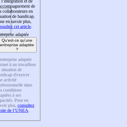
 l’intégration et de
’accompagnement de
s collaborateurs en
tuation de handicap.
ur en savoir plus,
nsultez cet article
.
treprise adaptée
Qu'est-ce qu'une
entreprise adaptée
?
entreprise adaptée
rmet à un travailleur
 situation de
ndicap d'exercer
e activité
ofessionnelle dans
s conditions
aptées à ses
pacités. Pour en
voir plus,
consultez
 site de l’UNEA
.