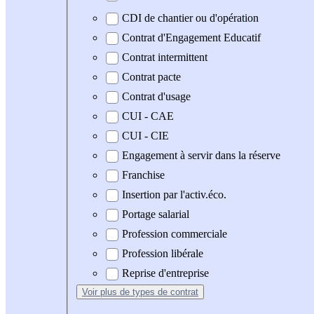
CDI de chantier ou d'opération
Contrat d'Engagement Educatif
Contrat intermittent
Contrat pacte
Contrat d'usage
CUI - CAE
CUI - CIE
Engagement à servir dans la réserve
Franchise
Insertion par l'activ.éco.
Portage salarial
Profession commerciale
Profession libérale
Reprise d'entreprise
Voir plus
de types de contrat