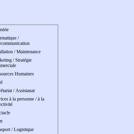
strie
rmatique /
écommunication
allation / Maintenance
eting / Stratégie
merciale
sources Humaines
té
étariat / Assistanat
ices à la personne / à la
ectivité
ctacle
rt
sport / Logistique