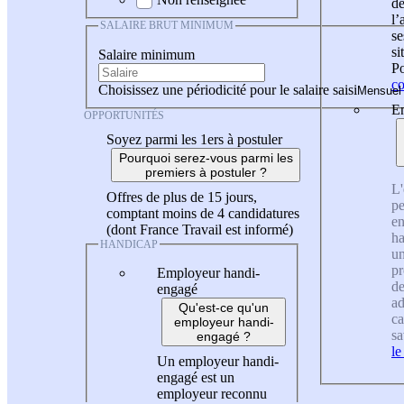
de
l
SALAIRE BRUT MINIMUM
se
si
Salaire minimum
Po
co
Choisissez une périodicité pour le salaire saisi
En
OPPORTUNITÉS
Soyez parmi les 1ers à postuler
Pourquoi serez-vous parmi les
premiers à postuler ?
L'
Offres de plus de 15 jours,
pe
comptant moins de 4 candidatures
en
(dont France Travail est informé)
ha
HANDICAP
un
pr
Employeur handi-
de
engagé
ad
Qu'est-ce qu'un
ca
employeur handi-
sa
engagé ?
le
Un employeur handi-
engagé est un
employeur reconnu