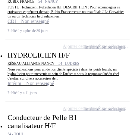
RUBIX FRANCE -
54 - NANCY
POSTE : Technicien Hydraulicien H/F DESCRIPTION : Pour accompagner sa
croissance et préparer demain, Rubix France recrute pour sa filiale J Le Corvaisier
un ou un Technicien hydraulicien en...
CDI - Non renseigné
Publié il y a plus de 30 jours
Ajouter cette offre à ma sélection
Intérim
Non renseigné
HYDROLICIEN H/F
RÉSEAU ALLIANCE NANCY -
54 - LUDRES
Nous recherchons pour un de nos clients spécialisé dans les poids lourds, un
hydraulicien pour intervenir au sein de l'atelier et sous la responsabilité du chef
d'atelier, sur divers accessoires de...
Intérim - Non renseigné
Publié il y a 11 jours
Ajouter cette offre à ma sélection
Intérim
Non renseigné
Conducteur de Pelle B1
canalisateur H/F
54 - TOUL