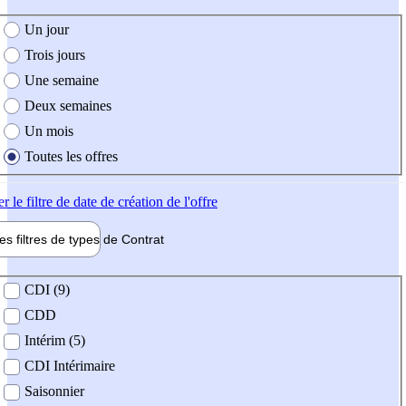
e création de l'offre
Un jour
Trois jours
Une semaine
Deux semaines
Un mois
Toutes les offres
er
le filtre de date de création de l'offre
les filtres de types de
Contrat
de contrat
CDI (9)
CDD
Intérim (5)
CDI Intérimaire
Saisonnier