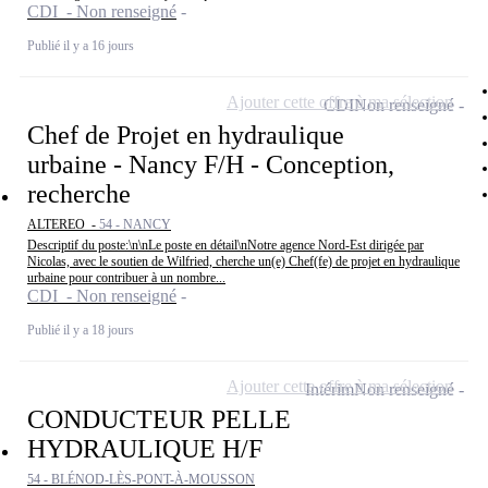
CDI - Non renseigné
Publié il y a 16 jours
Ajouter cette offre à ma sélection
CDI
Non renseigné
Chef de Projet en hydraulique
urbaine - Nancy F/H - Conception,
recherche
ALTEREO -
54 - NANCY
Descriptif du poste:\n\nLe poste en détail\nNotre agence Nord-Est dirigée par
Nicolas, avec le soutien de Wilfried, cherche un(e) Chef(fe) de projet en hydraulique
urbaine pour contribuer à un nombre...
CDI - Non renseigné
Publié il y a 18 jours
Ajouter cette offre à ma sélection
Intérim
Non renseigné
CONDUCTEUR PELLE
HYDRAULIQUE H/F
54 - BLÉNOD-LÈS-PONT-À-MOUSSON