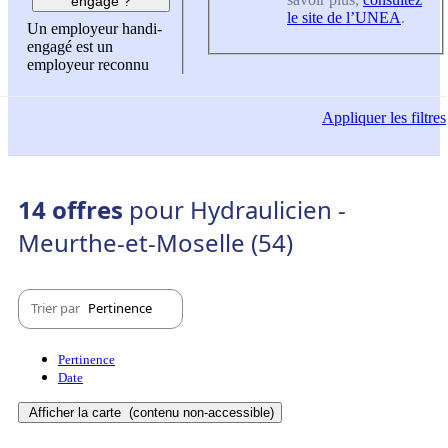
engagé ?
le site de l’UNEA
.
Un employeur handi-
engagé est un
employeur reconnu
Appliquer
les filtres
14 offres
pour Hydraulicien -
Meurthe-et-Moselle (54)
Trier par
Pertinence
Pertinence
Date
Afficher la carte
(contenu non-accessible)