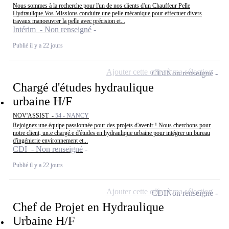
Nous sommes à la recherche pour l'un de nos clients d'un Chauffeur Pelle
Hydraulique.Vos Missions conduire une pelle mécanique pour effectuer divers
travaux manoeuvrer la pelle avec précision et...
Intérim - Non renseigné
Publié il y a 22 jours
Ajouter cette offre à ma sélection
CDI
Non renseigné
Chargé d'études hydraulique
urbaine H/F
NOV'ASSIST -
54 - NANCY
Rejoignez une équipe passionnée pour des projets d'avenir ! Nous cherchons pour
notre client, un.e chargé.e d'études en hydraulique urbaine pour intégrer un bureau
d'ingénierie environnement et...
CDI - Non renseigné
Publié il y a 22 jours
Ajouter cette offre à ma sélection
CDI
Non renseigné
Chef de Projet en Hydraulique
Urbaine H/F