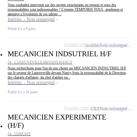
Vous souhaitez intervenir sur des projets structurants ou rigueur et sens des
responsabilites sont indispensables ? L'equipe TEMPORIS TOUL, impliquee et
attentive a l'evolution de ses talents,...
Intérim - Non renseigné
Publié il y a 9 jours
Ajouter cette offre à ma sélection
Intérim
Non renseigné
MECANICIEN INDSUTRIEL H/F
54 - LANEUVEVILLE-DEVANT-NANCY
Nous recherchons pour l'un de nos clients un MECANICIEN INDSUTRIEL H/F
sur le secteur de Laneuveville-devant-Nancy.Sous la responsabilité de la Direction,
des chargés d'affaires, du chef d'atelier ou...
Intérim - Non renseigné
Publié il y a 16 jours
Ajouter cette offre à ma sélection
CDI
Non renseigné
MECANICIEN EXPERIMENTE
(H/F)
54 - LONGWY