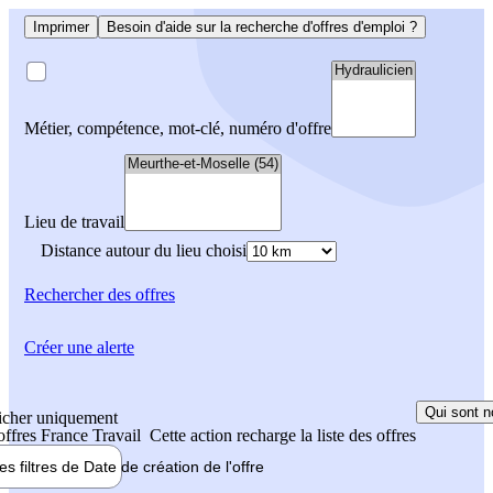
Imprimer
Besoin d'aide sur la recherche d'offres d'emploi ?
Métier, compétence, mot-clé, numéro d'offre
Lieu de travail
Distance autour du lieu choisi
Rechercher
des offres
Créer une alerte
Qui sont n
icher uniquement
 offres France Travail
Cette action recharge la liste des offres
les filtres de
Date de création
de l'offre