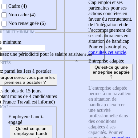
Cap emploi et ses
Cadre (4)
partenaires pour ses
actions concrètes en
Non cadre (4)
faveur du recrutement,
Non renseignée (6)
de l’intégration et de
l’accompagnement de
IRE BRUT MINIMUM
ses collaborateurs en
situation de handicap.
re minimum
Pour en savoir plus,
consultez cet article
.
ssez une périodicité pour le salaire saisi
Entreprise adaptée
NITÉS
Qu'est-ce qu'une
z parmi les 1ers à postuler
entreprise adaptée
?
urquoi serez-vous parmi les
premiers à postuler ?
L'entreprise adaptée
es de plus de 15 jours,
permet à un travailleur
tant moins de 4 candidatures
en situation de
t France Travail est informé)
handicap d'exercer
ICAP
une activité
professionnelle dans
Employeur handi-
des conditions
engagé
adaptées à ses
Qu'est-ce qu'un
capacités. Pour en
employeur handi-
savoir plus,
consultez