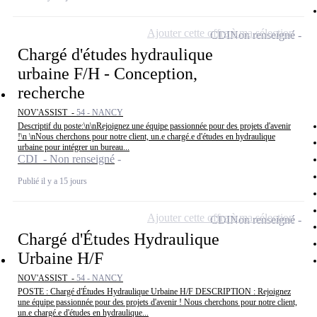
Ajouter cette offre à ma sélection
CDI
Non renseigné
Chargé d'études hydraulique
urbaine F/H - Conception,
recherche
NOV'ASSIST -
54 - NANCY
Descriptif du poste:\n\nRejoignez une équipe passionnée pour des projets d'avenir
!\n \nNous cherchons pour notre client, un.e chargé.e d'études en hydraulique
urbaine pour intégrer un bureau...
CDI - Non renseigné
Publié il y a 15 jours
Ajouter cette offre à ma sélection
CDI
Non renseigné
Chargé d'Études Hydraulique
Urbaine H/F
NOV'ASSIST -
54 - NANCY
POSTE : Chargé d'Études Hydraulique Urbaine H/F DESCRIPTION : Rejoignez
une équipe passionnée pour des projets d'avenir ! Nous cherchons pour notre client,
un.e chargé.e d'études en hydraulique...