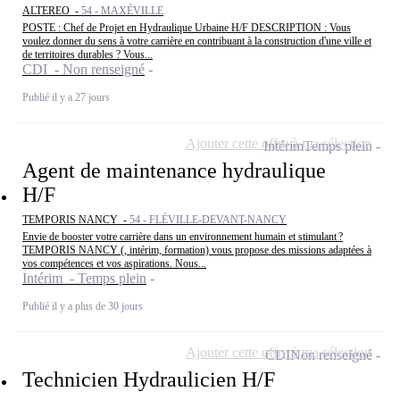
ALTEREO -
54 - MAXÉVILLE
POSTE : Chef de Projet en Hydraulique Urbaine H/F DESCRIPTION : Vous
voulez donner du sens à votre carrière en contribuant à la construction d'une ville et
de territoires durables ? Vous...
CDI - Non renseigné
Publié il y a 27 jours
Ajouter cette offre à ma sélection
Intérim
Temps plein
Agent de maintenance hydraulique
H/F
TEMPORIS NANCY -
54 - FLÉVILLE-DEVANT-NANCY
Envie de booster votre carrière dans un environnement humain et stimulant ?
TEMPORIS NANCY (, intérim, formation) vous propose des missions adaptées à
vos compétences et vos aspirations. Nous...
Intérim - Temps plein
Publié il y a plus de 30 jours
Ajouter cette offre à ma sélection
CDI
Non renseigné
Technicien Hydraulicien H/F