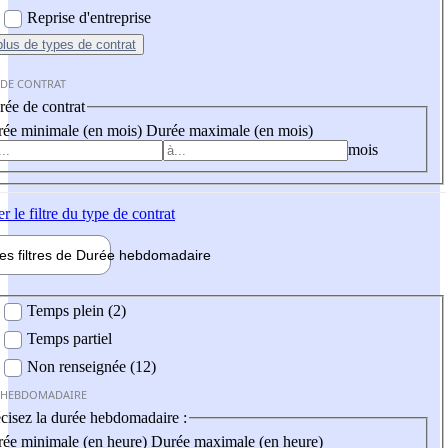
Reprise d'entreprise
plus
de types de contrat
 DE CONTRAT
ée de contrat
ée minimale (en mois)
Durée maximale (en mois)
mois
er
le filtre du type de contrat
les filtres de
Durée hebdo
madaire
 hebdomadaire
Temps plein (2)
Temps partiel
Non renseignée (12)
 HEBDOMADAIRE
cisez la durée hebdomadaire :
ée minimale (en heure)
Durée maximale (en heure)