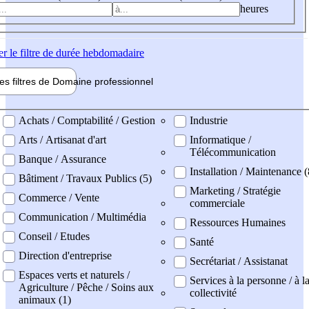
heures
er
le filtre de durée hebdomadaire
les filtres de
Domaine pro
fessionnel
ne professionel
Achats / Comptabilité / Gestion
Industrie
Arts / Artisanat d'art
Informatique /
Télécommunication
Banque / Assurance
Installation / Maintenance (
Bâtiment / Travaux Publics (5)
Marketing / Stratégie
Commerce / Vente
commerciale
Communication / Multimédia
Ressources Humaines
Conseil / Etudes
Santé
Direction d'entreprise
Secrétariat / Assistanat
Espaces verts et naturels /
Services à la personne / à l
Agriculture / Pêche / Soins aux
collectivité
animaux (1)