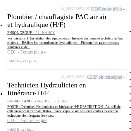
Ajouter cette offre à ma sélection
CDI
Temps plein
Plombier / chauffagiste PAC air air
et hydraulique (H/F)
ENSOL GROUP -
54 - NANCY
Vos missions 1. Installation des équipements - Installer des pompes à chaleur air/eau
et air/air. - Réaliser les raccordements hydrauliques. - Effectuer les raccordements
sanitaires et de...
CDI - Temps plein
Publié il y a 15 jours
Ajouter cette offre à ma sélection
CDI
Non renseigné
Technicien Hydraulicien en
Itinérance H/F
RUBIX FRANCE -
54 - HEILLECOURT
POSTE : Technicien Hydraulicien en Itinérance H/F DESCRIPTION : Au-delà de
cette présence territoriale, Rubix France s'appuie sur plusieurs centres d'expertise
technique, dont Sogema Services. ...
CDI - Non renseigné
Publié il y a 9 jours