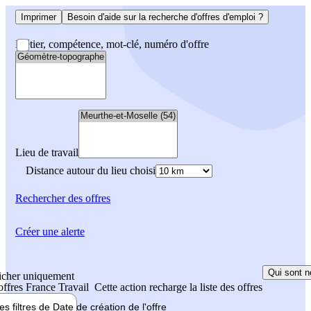
Imprimer
Besoin d'aide sur la recherche d'offres d'emploi ?
Métier, compétence, mot-clé, numéro d'offre
Lieu de travail
Distance autour du lieu choisi
Rechercher
des offres
Créer une alerte
Qui sont n
icher uniquement
 offres France Travail
Cette action recharge la liste des offres
les filtres de
Date de création
de l'offre