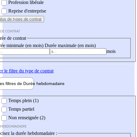
Profession libérale
Reprise d'entreprise
plus
de types de contrat
 DE CONTRAT
ée de contrat
ée minimale (en mois)
Durée maximale (en mois)
mois
er
le filtre du type de contrat
les filtres de
Durée hebdo
madaire
 hebdomadaire
Temps plein (1)
Temps partiel
Non renseignée (2)
 HEBDOMADAIRE
cisez la durée hebdomadaire :