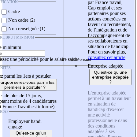
IFICATION
par France travail,
Cap emploi et ses
Cadre
partenaires pour ses
actions concrètes en
Non cadre (2)
faveur du recrutement,
Non renseignée (1)
de l’intégration et de
l’accompagnement de
IRE BRUT MINIMUM
ses collaborateurs en
situation de handicap.
re minimum
Pour en savoir plus,
consultez cet article
.
ssez une périodicité pour le salaire saisi
Entreprise adaptée
NITÉS
Qu'est-ce qu'une
z parmi les 1ers à postuler
entreprise adaptée
?
urquoi serez-vous parmi les
premiers à postuler ?
L'entreprise adaptée
es de plus de 15 jours,
permet à un travailleur
tant moins de 4 candidatures
en situation de
t France Travail est informé)
handicap d'exercer
ICAP
une activité
professionnelle dans
Employeur handi-
des conditions
engagé
adaptées à ses
Qu'est-ce qu'un
capacités. Pour en