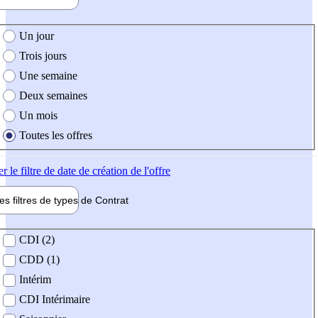
e création de l'offre
Un jour
Trois jours
Une semaine
Deux semaines
Un mois
Toutes les offres
er
le filtre de date de création de l'offre
les filtres de types de
Contrat
de contrat
CDI (2)
CDD (1)
Intérim
CDI Intérimaire