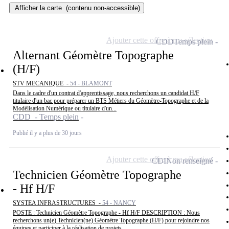
Afficher la carte
(contenu non-accessible)
Ajouter cette offre à ma sélection
CDD
Temps plein
Alternant Géomètre Topographe
(H/F)
STV MECANIQUE -
54 - BLAMONT
Dans le cadre d'un contrat d'apprentissage, nous recherchons un candidat H/F
titulaire d'un bac pour préparer un BTS Métiers du Géomètre-Topographe et de la
Modélisation Numérique ou titulaire d'un...
CDD - Temps plein
Publié il y a plus de 30 jours
Ajouter cette offre à ma sélection
CDI
Non renseigné
Technicien Géomètre Topographe
- Hf H/F
SYSTEA INFRASTRUCTURES -
54 - NANCY
POSTE : Technicien Géomètre Topographe - Hf H/F DESCRIPTION : Nous
recherchons un(e) Technicien(ne) Géomètre Topographe (H/F) pour rejoindre nos
équipes et participer à la réalisation de projets...