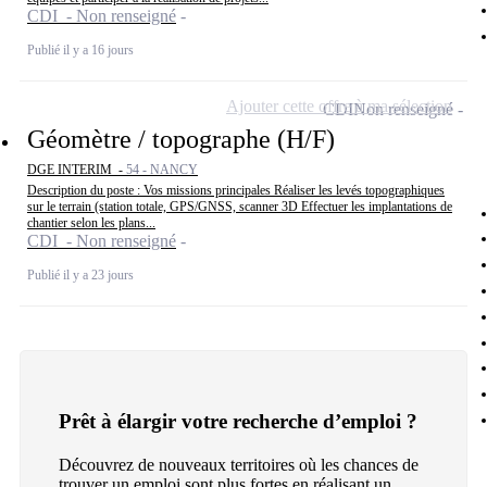
CDI - Non renseigné
Publié il y a 16 jours
Ajouter cette offre à ma sélection
CDI
Non renseigné
Géomètre / topographe (H/F)
DGE INTERIM -
54 - NANCY
Description du poste : Vos missions principales Réaliser les levés topographiques
sur le terrain (station totale, GPS/GNSS, scanner 3D Effectuer les implantations de
chantier selon les plans...
CDI - Non renseigné
Publié il y a 23 jours
Prêt à élargir votre recherche d’emploi ?
Découvrez de nouveaux territoires où les chances de
trouver un emploi sont plus fortes en réalisant un