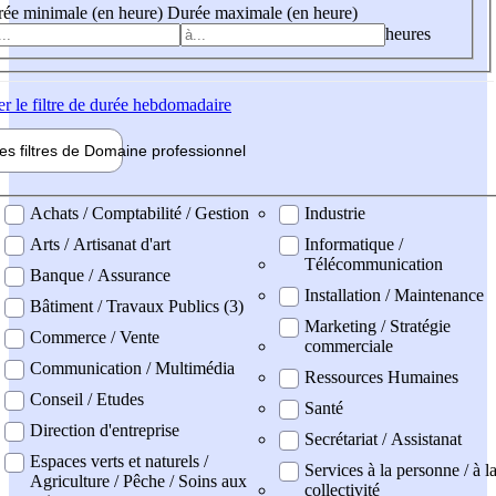
ée minimale (en heure)
Durée maximale (en heure)
heures
er
le filtre de durée hebdomadaire
les filtres de
Domaine pro
fessionnel
ne professionel
Achats / Comptabilité / Gestion
Industrie
Arts / Artisanat d'art
Informatique /
Télécommunication
Banque / Assurance
Installation / Maintenance
Bâtiment / Travaux Publics (3)
Marketing / Stratégie
Commerce / Vente
commerciale
Communication / Multimédia
Ressources Humaines
Conseil / Etudes
Santé
Direction d'entreprise
Secrétariat / Assistanat
Espaces verts et naturels /
Services à la personne / à l
Agriculture / Pêche / Soins aux
collectivité