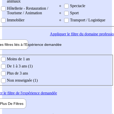
animaux
Spectacle
Hôtellerie - Restauration /
Tourisme / Animation
Sport
Immobilier
Transport / Logistique
Appliquer
le filtre du domaine professi
es filtres liés à l'
Expérience
demandée
ience demandée
Moins de 1 an
De 1 à 3 ans (1)
Plus de 3 ans
Non renseignée (1)
er
le filtre de l'expérience demandée
Plus De
Filtres