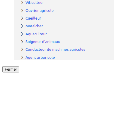
Fermer
Fermer
le détail de l'offre
/
Offre
sur
Offre précéden