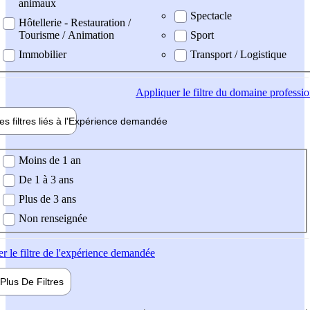
animaux
Spectacle
Hôtellerie - Restauration /
Tourisme / Animation
Sport
Immobilier
Transport / Logistique
Appliquer
le filtre du domaine professi
es filtres liés à l'
Expérience
demandée
ience demandée
Moins de 1 an
De 1 à 3 ans
Plus de 3 ans
Non renseignée
er
le filtre de l'expérience demandée
Plus De
Filtres