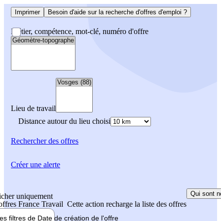
Imprimer
Besoin d'aide sur la recherche d'offres d'emploi ?
Métier, compétence, mot-clé, numéro d'offre
Lieu de travail
Distance autour du lieu choisi
Rechercher
des offres
Créer une alerte
Qui sont n
icher uniquement
 offres France Travail
Cette action recharge la liste des offres
les filtres de
Date de création
de l'offre