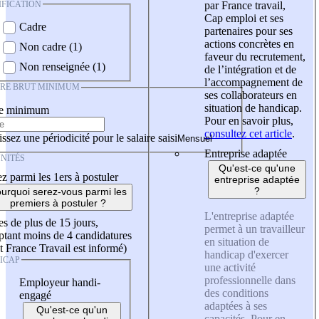
IFICATION
par France travail,
Cap emploi et ses
Cadre
partenaires pour ses
actions concrètes en
Non cadre (1)
faveur du recrutement,
Non renseignée (1)
de l’intégration et de
l’accompagnement de
IRE BRUT MINIMUM
ses collaborateurs en
situation de handicap.
re minimum
Pour en savoir plus,
consultez cet article
.
ssez une périodicité pour le salaire saisi
Entreprise adaptée
NITÉS
Qu'est-ce qu'une
z parmi les 1ers à postuler
entreprise adaptée
?
urquoi serez-vous parmi les
premiers à postuler ?
L'entreprise adaptée
es de plus de 15 jours,
permet à un travailleur
tant moins de 4 candidatures
en situation de
t France Travail est informé)
handicap d'exercer
ICAP
une activité
professionnelle dans
Employeur handi-
des conditions
engagé
adaptées à ses
Qu'est-ce qu'un
capacités. Pour en