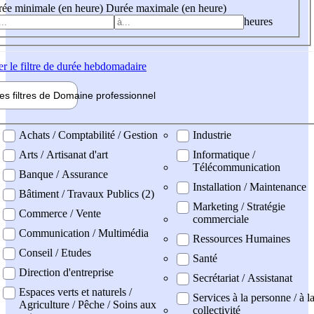
ée minimale (en heure)
Durée maximale (en heure)
heures
er
le filtre de durée hebdomadaire
les filtres de
Domaine pro
fessionnel
ne professionel
Achats / Comptabilité / Gestion
Industrie
Arts / Artisanat d'art
Informatique /
Télécommunication
Banque / Assurance
Installation / Maintenance
Bâtiment / Travaux Publics (2)
Marketing / Stratégie
Commerce / Vente
commerciale
Communication / Multimédia
Ressources Humaines
Conseil / Etudes
Santé
Direction d'entreprise
Secrétariat / Assistanat
Espaces verts et naturels /
Services à la personne / à l
Agriculture / Pêche / Soins aux
collectivité