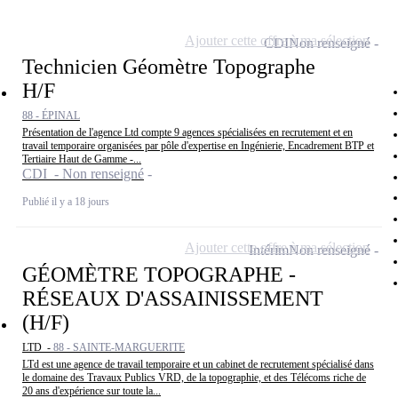
Ajouter cette offre à ma sélection
CDI
Non renseigné
Technicien Géomètre Topographe
H/F
88 - ÉPINAL
Présentation de l'agence Ltd compte 9 agences spécialisées en recrutement et en
travail temporaire organisées par pôle d'expertise en Ingénierie, Encadrement BTP et
Tertiaire Haut de Gamme -...
CDI - Non renseigné
Publié il y a 18 jours
Ajouter cette offre à ma sélection
Intérim
Non renseigné
GÉOMÈTRE TOPOGRAPHE -
RÉSEAUX D'ASSAINISSEMENT
(H/F)
LTD -
88 - SAINTE-MARGUERITE
LTd est une agence de travail temporaire et un cabinet de recrutement spécialisé dans
le domaine des Travaux Publics VRD, de la topographie, et des Télécoms riche de
20 ans d'expérience sur toute la...