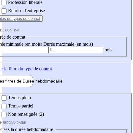
Profession libérale
Reprise d'entreprise
plus
de types de contrat
 DE CONTRAT
ée de contrat
ée minimale (en mois)
Durée maximale (en mois)
mois
er
le filtre du type de contrat
les filtres de
Durée hebdo
madaire
 hebdomadaire
Temps plein
Temps partiel
Non renseignée (2)
 HEBDOMADAIRE
cisez la durée hebdomadaire :