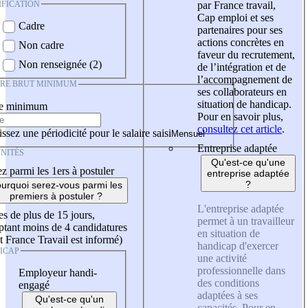
IFICATION
par France travail,
Cap emploi et ses
Cadre
partenaires pour ses
actions concrètes en
Non cadre
faveur du recrutement,
Non renseignée (2)
de l’intégration et de
l’accompagnement de
IRE BRUT MINIMUM
ses collaborateurs en
situation de handicap.
re minimum
Pour en savoir plus,
consultez cet article
.
ssez une périodicité pour le salaire saisi
Entreprise adaptée
NITÉS
Qu'est-ce qu'une
z parmi les 1ers à postuler
entreprise adaptée
?
urquoi serez-vous parmi les
premiers à postuler ?
L'entreprise adaptée
es de plus de 15 jours,
permet à un travailleur
tant moins de 4 candidatures
en situation de
t France Travail est informé)
handicap d'exercer
ICAP
une activité
professionnelle dans
Employeur handi-
des conditions
engagé
adaptées à ses
Qu'est-ce qu'un
capacités. Pour en