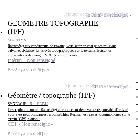
Ajouter cette offre à ma sélection
Intérim
Non renseigné
GEOMETRE TOPOGRAPHE
(H/F)
51 - REIMS
Rattaché(e) aux conducteurs de travaux, vous serez en charge des missions
suivantes :Réaliser les relevés topographiques sur le terrainEffectuer les
implantations d'ouvrages VRD (voiries, réseaux,...
Intérim - Non renseigné
Publié il y a plus de 30 jours
Ajouter cette offre à ma sélection
CDI
Non renseigné
Géomètre / topographe (H/F)
SYNERGIE -
51 - REIMS
Description du poste : Rattaché(e) au conducteur de travaux / responsable d'activité,
vous avez pour principales responsabilités Réaliser les relevés topographiques sur le
terrain (GPS, station...
CDI - Non renseigné
Publié il y a plus de 30 jours