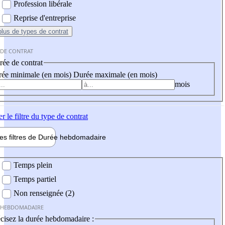
Profession libérale
Reprise d'entreprise
plus
de types de contrat
 DE CONTRAT
ée de contrat
ée minimale (en mois)
Durée maximale (en mois)
mois
er
le filtre du type de contrat
les filtres de
Durée hebdo
madaire
 hebdomadaire
Temps plein
Temps partiel
Non renseignée (2)
 HEBDOMADAIRE
cisez la durée hebdomadaire :