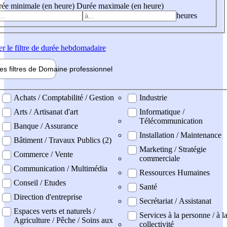
ée minimale (en heure)
Durée maximale (en heure)
heures
er
le filtre de durée hebdomadaire
les filtres de
Domaine pro
fessionnel
ne professionel
Achats / Comptabilité / Gestion
Industrie
Arts / Artisanat d'art
Informatique /
Télécommunication
Banque / Assurance
Installation / Maintenance
Bâtiment / Travaux Publics (2)
Marketing / Stratégie
Commerce / Vente
commerciale
Communication / Multimédia
Ressources Humaines
Conseil / Etudes
Santé
Direction d'entreprise
Secrétariat / Assistanat
Espaces verts et naturels /
Services à la personne / à l
Agriculture / Pêche / Soins aux
collectivité