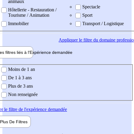
animaux
Spectacle
Hôtellerie - Restauration /
Tourisme / Animation
Sport
Immobilier
Transport / Logistique
Appliquer
le filtre du domaine professi
es filtres liés à l'
Expérience
demandée
ience demandée
Moins de 1 an
De 1 à 3 ans
Plus de 3 ans
Non renseignée
er
le filtre de l'expérience demandée
Plus De
Filtres