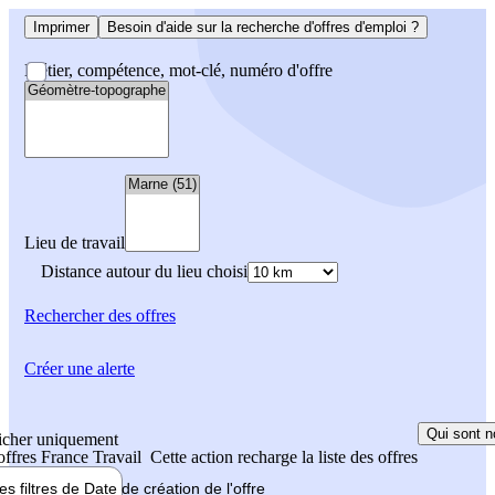
Imprimer
Besoin d'aide sur la recherche d'offres d'emploi ?
Métier, compétence, mot-clé, numéro d'offre
Lieu de travail
Distance autour du lieu choisi
Rechercher
des offres
Créer une alerte
Qui sont n
icher uniquement
 offres France Travail
Cette action recharge la liste des offres
les filtres de
Date de création
de l'offre