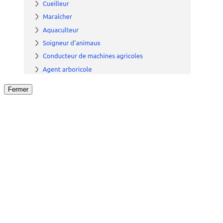
Fermer
Fermer
le détail de l'offre
/
Offre
sur
Offre précéden