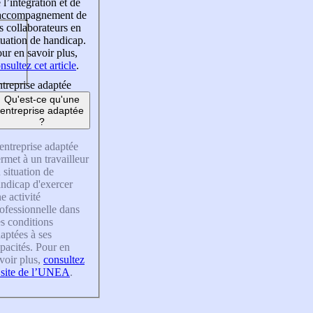
 l’intégration et de
’accompagnement de
s collaborateurs en
tuation de handicap.
ur en savoir plus,
nsultez cet article
.
treprise adaptée
Qu'est-ce qu'une
entreprise adaptée
?
entreprise adaptée
rmet à un travailleur
 situation de
ndicap d'exercer
e activité
ofessionnelle dans
s conditions
aptées à ses
pacités. Pour en
voir plus,
consultez
 site de l’UNEA
.