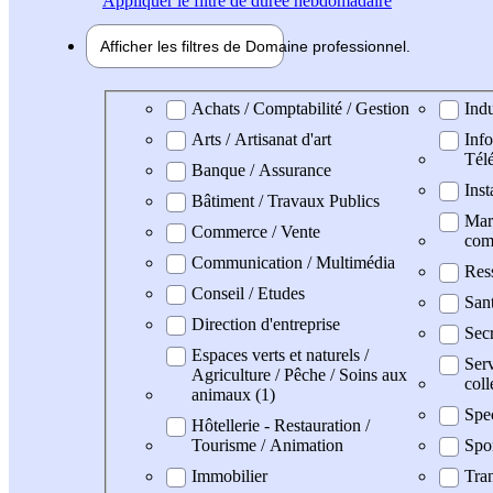
Appliquer
le filtre de durée hebdomadaire
Afficher les filtres de
Domaine pro
fessionnel
Domaine professionel
Achats / Comptabilité / Gestion
Indu
Arts / Artisanat d'art
Info
Tél
Banque / Assurance
Inst
Bâtiment / Travaux Publics
Mark
Commerce / Vente
com
Communication / Multimédia
Res
Conseil / Etudes
San
Direction d'entreprise
Secr
Espaces verts et naturels /
Serv
Agriculture / Pêche / Soins aux
coll
animaux (1)
Spe
Hôtellerie - Restauration /
Tourisme / Animation
Spo
Immobilier
Tran