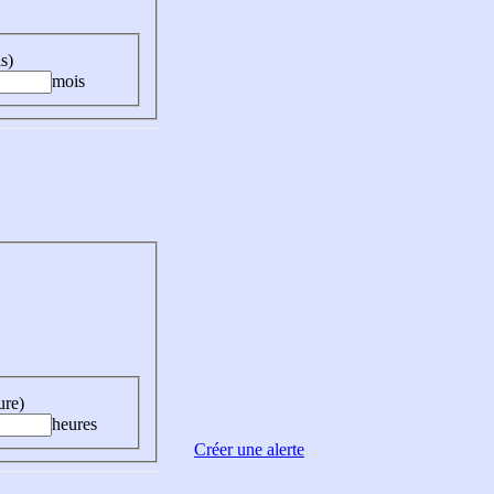
s)
mois
ure)
heures
Créer une alerte