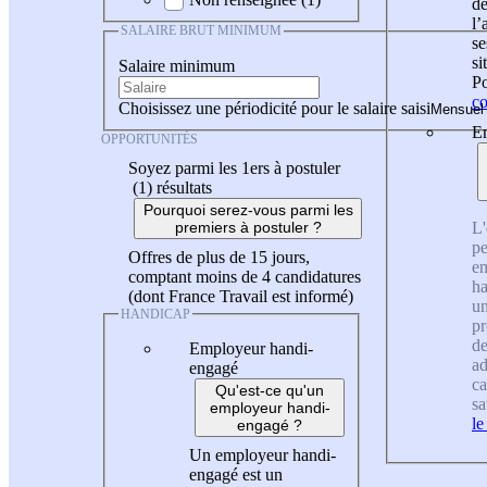
de
l
SALAIRE BRUT MINIMUM
se
si
Salaire minimum
Po
co
Choisissez une périodicité pour le salaire saisi
En
OPPORTUNITÉS
Soyez parmi les 1ers à postuler
(1)
résultats
Pourquoi serez-vous parmi les
L'
premiers à postuler ?
pe
Offres de plus de 15 jours,
en
comptant moins de 4 candidatures
ha
(dont France Travail est informé)
un
HANDICAP
pr
de
Employeur handi-
ad
engagé
ca
Qu'est-ce qu'un
sa
employeur handi-
le
engagé ?
Un employeur handi-
engagé est un