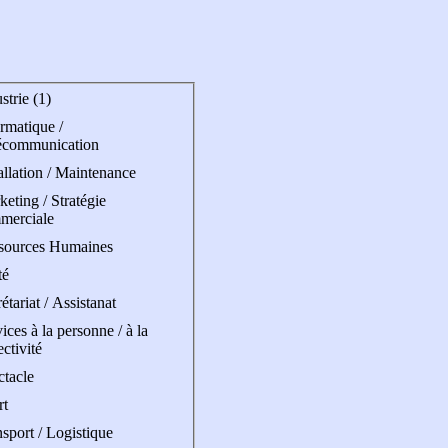
strie (1)
rmatique /
écommunication
allation / Maintenance
eting / Stratégie
merciale
sources Humaines
té
étariat / Assistanat
ices à la personne / à la
ectivité
ctacle
rt
sport / Logistique