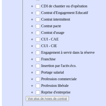
CDI de chantier ou d'opération
Contrat d'Engagement Educatif
Contrat intermittent
Contrat pacte
Contrat d'usage
CUI - CAE
CUI - CIE
Engagement à servir dans la réserve
Franchise
Insertion par l'activ.éco.
Portage salarial
Profession commerciale
Profession libérale
Reprise d'entreprise
Voir plus
de types de contrat