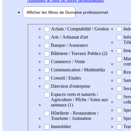
Appliquer
le filtre de durée hebdomadaire
Afficher les filtres de
Domaine pro
fessionnel
Domaine professionel
Achats / Comptabilité / Gestion
Indu
Arts / Artisanat d'art
Info
Tél
Banque / Assurance
Inst
Bâtiment / Travaux Publics (2)
Mark
Commerce / Vente
com
Communication / Multimédia
Res
Conseil / Etudes
San
Direction d'entreprise
Secr
Espaces verts et naturels /
Serv
Agriculture / Pêche / Soins aux
coll
animaux (1)
Spe
Hôtellerie - Restauration /
Tourisme / Animation
Spo
Immobilier
Tran