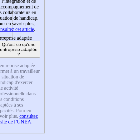
 l’intégration et de
’accompagnement de
s collaborateurs en
tuation de handicap.
ur en savoir plus,
nsultez cet article
.
treprise adaptée
Qu'est-ce qu'une
entreprise adaptée
?
entreprise adaptée
rmet à un travailleur
 situation de
ndicap d'exercer
e activité
ofessionnelle dans
s conditions
aptées à ses
pacités. Pour en
voir plus,
consultez
 site de l’UNEA
.