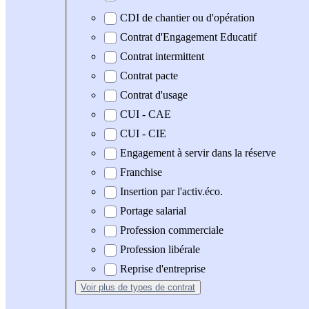
CDI de chantier ou d'opération
Contrat d'Engagement Educatif
Contrat intermittent
Contrat pacte
Contrat d'usage
CUI - CAE
CUI - CIE
Engagement à servir dans la réserve
Franchise
Insertion par l'activ.éco.
Portage salarial
Profession commerciale
Profession libérale
Reprise d'entreprise
Voir plus
de types de contrat