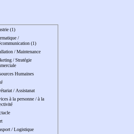
strie (1)
rmatique /
écommunication (1)
allation / Maintenance
eting / Stratégie
merciale
sources Humaines
té
étariat / Assistanat
ices à la personne / à la
ectivité
ctacle
rt
sport / Logistique