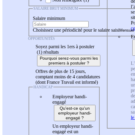
de
l
SALAIRE BRUT MINIMUM
se
si
Salaire minimum
Po
co
Choisissez une périodicité pour le salaire saisi
En
OPPORTUNITÉS
Soyez parmi les 1ers à postuler
(1)
résultats
Pourquoi serez-vous parmi les
L'
premiers à postuler ?
pe
Offres de plus de 15 jours,
en
comptant moins de 4 candidatures
ha
(dont France Travail est informé)
un
HANDICAP
pr
de
Employeur handi-
ad
engagé
ca
Qu'est-ce qu'un
sa
employeur handi-
le
engagé ?
Un employeur handi-
engagé est un