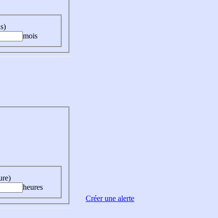
s)
mois
ure)
heures
Créer une alerte