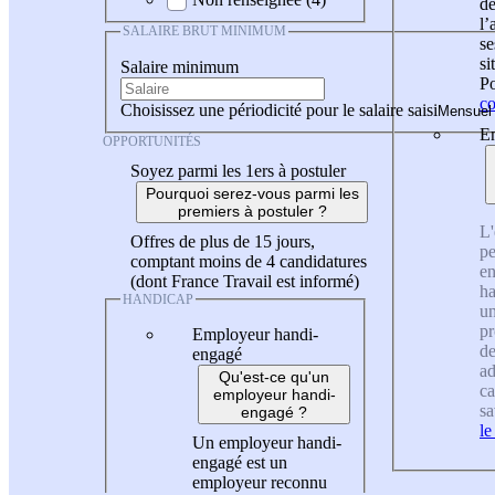
de
l
SALAIRE BRUT MINIMUM
se
si
Salaire minimum
Po
co
Choisissez une périodicité pour le salaire saisi
En
OPPORTUNITÉS
Soyez parmi les 1ers à postuler
Pourquoi serez-vous parmi les
premiers à postuler ?
L'
Offres de plus de 15 jours,
pe
comptant moins de 4 candidatures
en
(dont France Travail est informé)
ha
HANDICAP
un
pr
Employeur handi-
de
engagé
ad
Qu'est-ce qu'un
ca
employeur handi-
sa
engagé ?
le
Un employeur handi-
engagé est un
employeur reconnu