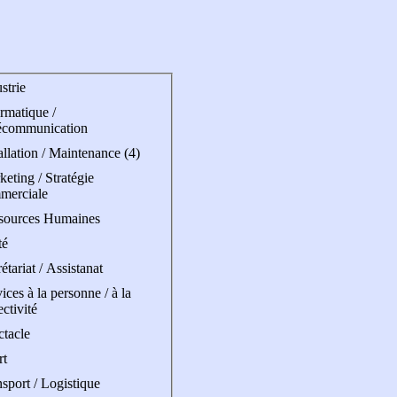
strie
rmatique /
écommunication
allation / Maintenance (4)
eting / Stratégie
merciale
sources Humaines
té
étariat / Assistanat
ices à la personne / à la
ectivité
ctacle
rt
sport / Logistique