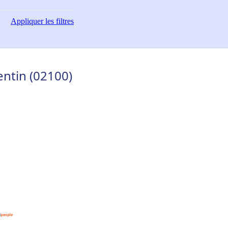
Appliquer
les filtres
entin (02100)