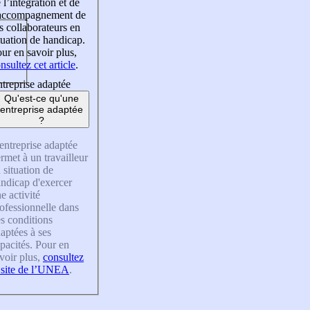
 l’intégration et de
’accompagnement de
s collaborateurs en
tuation de handicap.
ur en savoir plus,
nsultez cet article
.
treprise adaptée
Qu'est-ce qu'une
entreprise adaptée
?
entreprise adaptée
rmet à un travailleur
 situation de
ndicap d'exercer
e activité
ofessionnelle dans
s conditions
aptées à ses
pacités. Pour en
voir plus,
consultez
 site de l’UNEA
.