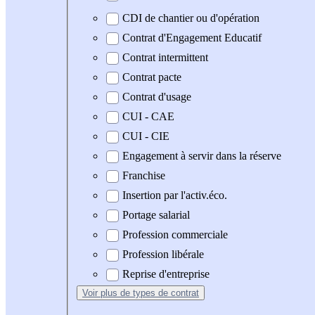
CDI de chantier ou d'opération
Contrat d'Engagement Educatif
Contrat intermittent
Contrat pacte
Contrat d'usage
CUI - CAE
CUI - CIE
Engagement à servir dans la réserve
Franchise
Insertion par l'activ.éco.
Portage salarial
Profession commerciale
Profession libérale
Reprise d'entreprise
Voir plus
de types de contrat