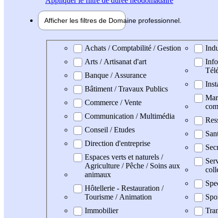
Appliquer
le filtre de durée hebdomadaire
Afficher les filtres de
Domaine pro
fessionnel
Domaine professionel
Achats / Comptabilité / Gestion
Indu
Arts / Artisanat d'art
Info
Tél
Banque / Assurance
Inst
Bâtiment / Travaux Publics
Mark
Commerce / Vente
com
Communication / Multimédia
Res
Conseil / Etudes
San
Direction d'entreprise
Secr
Espaces verts et naturels /
Serv
Agriculture / Pêche / Soins aux
coll
animaux
Spe
Hôtellerie - Restauration /
Tourisme / Animation
Spo
Immobilier
Tran