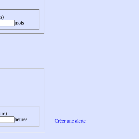
s)
mois
ure)
heures
Créer une alerte