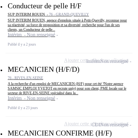
Conducteur de pelle H/F
SUP INTERIM ROUEN -
76 - GRAND-QUEVILLY
SUP INTERIM ROUEN, agence d'emplois située à Petit-Quevilly, reconnue pour
sa réactivité, sa force de proposition et sa diversité, recherche pour l'un de ses
clients, un Conducteur de pelle...
Intérim - Non renseigné
Publié il y a 2 jours
Ajouter cette offre à ma sélection
Intérim
Non renseigné
MECANICIEN (H/F/D)
76 - RIVES-EN-SEINE
A la recherche d'un emploi de MECANICIEN (H/F) pour cet été ?Notre agence
SAMSIC EMPLOI YVETOT en recrute un(e) pour son client, PME locale sur le
secteur de RIVE-EN-SEINE spécialisé dans la...
Intérim - Non renseigné
Publié il y a 23 jours
Ajouter cette offre à ma sélection
CDI
Non renseigné
MECANICIEN CONFIRME (H/F)