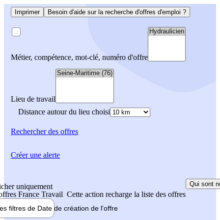
Imprimer
Besoin d'aide sur la recherche d'offres d'emploi ?
Métier, compétence, mot-clé, numéro d'offre
Lieu de travail
Distance autour du lieu choisi
Rechercher
des offres
Créer une alerte
Qui sont n
icher uniquement
 offres France Travail
Cette action recharge la liste des offres
les filtres de
Date de création
de l'offre