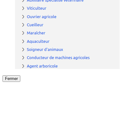
Fermer
Fermer
le détail de l'offre
/
Offre
sur
Offre précéden