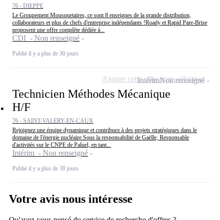
76 - DIEPPE
Le Groupement Mousquetaires, ce sont 8 enseignes de la grande distribution,
collaborateurs et plus de chefs d'entreprise indépendants !Roady et Rapid Pare-Brise
proposent une offre complète dédiée à...
CDI - Non renseigné
Publié il y a plus de 30 jours
Ajouter cette offre à ma sélection
Intérim
Non renseigné
Technicien Méthodes Mécanique
H/F
76 - SAINT-VALERY-EN-CAUX
Rejoignez une équipe dynamique et contribuez à des projets stratégiques dans le
domaine de l'énergie nucléaire.Sous la responsabilité de Gaëlle, Responsable
d'activités sur le CNPE de Paluel, en tant...
Intérim - Non renseigné
Publié il y a plus de 30 jours
Votre avis nous intéresse
Qu'avez-vous pensé du service de recherche d'offres ?