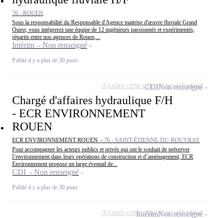
76 - ROUEN
Sous la responsabilité du Responsable d'Agence maitrise d'œuvre fluviale Grand
Ouest, vous intégrerez une équipe de 12 ingénieurs passionnés et expérimentés,
répartis entre nos agences de Rouen,...
Intérim - Non renseigné
Publié il y a plus de 30 jours
Ajouter cette offre à ma sélection
CDI
Non renseigné
Chargé d'affaires hydraulique F/H
- ECR ENVIRONNEMENT
ROUEN
ECR ENVIRONNEMENT ROUEN -
76 - SAINT-ÉTIENNE-DU-ROUVRAY
Pour accompagner les acteurs publics et privés qui ont le souhait de préserver
l’environnement dans leurs opérations de construction et d’aménagement, ECR
Environnement propose un large éventail de...
CDI - Non renseigné
Publié il y a plus de 30 jours
Ajouter cette offre à ma sélection
Intérim
Non renseigné