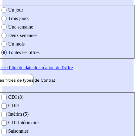
e création de l'offre
Un jour
Trois jours
Une semaine
Deux semaines
Un mois
Toutes les offres
er
le filtre de date de création de l'offre
les filtres de types de
Contrat
de contrat
CDI (8)
CDD
Intérim (5)
CDI Intérimaire
Saisonnier