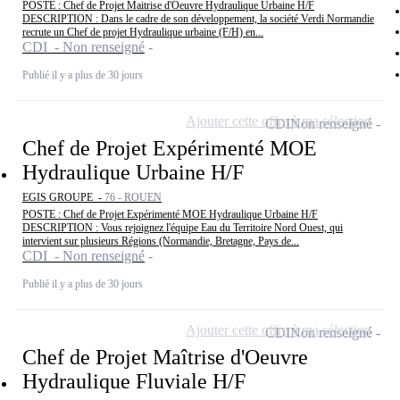
POSTE : Chef de Projet Maitrise d'Oeuvre Hydraulique Urbaine H/F
DESCRIPTION : Dans le cadre de son développement, la société Verdi Normandie
recrute un Chef de projet Hydraulique urbaine (F/H) en...
CDI - Non renseigné
Publié il y a plus de 30 jours
Ajouter cette offre à ma sélection
CDI
Non renseigné
Chef de Projet Expérimenté MOE
Hydraulique Urbaine H/F
EGIS GROUPE -
76 - ROUEN
POSTE : Chef de Projet Expérimenté MOE Hydraulique Urbaine H/F
DESCRIPTION : Vous rejoignez l'équipe Eau du Territoire Nord Ouest, qui
intervient sur plusieurs Régions (Normandie, Bretagne, Pays de...
CDI - Non renseigné
Publié il y a plus de 30 jours
Ajouter cette offre à ma sélection
CDI
Non renseigné
Chef de Projet Maîtrise d'Oeuvre
Hydraulique Fluviale H/F