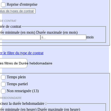
Reprise d'entreprise
plus
de types de contrat
 DE CONTRAT
ée de contrat
ée minimale (en mois)
Durée maximale (en mois)
mois
er
le filtre du type de contrat
les filtres de
Durée hebdo
madaire
 hebdomadaire
Temps plein
Temps partiel
Non renseignée (13)
 HEBDOMADAIRE
cisez la durée hebdomadaire :
ée minimale (en heure)
Durée maximale (en heure)