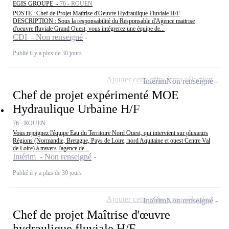
EGIS GROUPE -
76 - ROUEN
POSTE : Chef de Projet Maîtrise d'Oeuvre Hydraulique Fluviale H/F
DESCRIPTION : Sous la responsabilité du Responsable d'Agence maitrise
d'oeuvre fluviale Grand Ouest, vous intégrerez une équipe de...
CDI - Non renseigné
Publié il y a plus de 30 jours
Ajouter cette offre à ma sélection
Intérim
Non renseigné
Chef de projet expérimenté MOE
Hydraulique Urbaine H/F
76 - ROUEN
Vous rejoignez l'équipe Eau du Territoire Nord Ouest, qui intervient sur plusieurs
Régions (Normandie, Bretagne, Pays de Loire, nord Aquitaine et ouest Centre Val
de Loire) à travers l'agence de...
Intérim - Non renseigné
Publié il y a plus de 30 jours
Ajouter cette offre à ma sélection
Intérim
Non renseigné
Chef de projet Maîtrise d'œuvre
hydraulique fluviale H/F