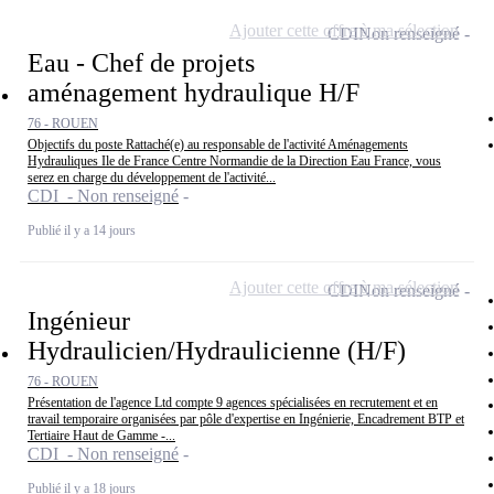
Ajouter cette offre à ma sélection
CDI
Non renseigné
Eau - Chef de projets
aménagement hydraulique H/F
76 - ROUEN
Objectifs du poste Rattaché(e) au responsable de l'activité Aménagements
Hydrauliques Ile de France Centre Normandie de la Direction Eau France, vous
serez en charge du développement de l'activité...
CDI - Non renseigné
Publié il y a 14 jours
Ajouter cette offre à ma sélection
CDI
Non renseigné
Ingénieur
Hydraulicien/Hydraulicienne (H/F)
76 - ROUEN
Présentation de l'agence Ltd compte 9 agences spécialisées en recrutement et en
travail temporaire organisées par pôle d'expertise en Ingénierie, Encadrement BTP et
Tertiaire Haut de Gamme -...
CDI - Non renseigné
Publié il y a 18 jours