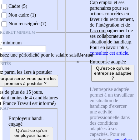
Cap emploi et ses
Cadre (5)
partenaires pour ses
actions concrètes en
Non cadre (1)
faveur du recrutement,
Non renseignée (7)
de l’intégration et de
l’accompagnement de
IRE BRUT MINIMUM
ses collaborateurs en
situation de handicap.
re minimum
Pour en savoir plus,
consultez cet article
.
ssez une périodicité pour le salaire saisi
Entreprise adaptée
NITÉS
Qu'est-ce qu'une
z parmi les 1ers à postuler
entreprise adaptée
?
urquoi serez-vous parmi les
premiers à postuler ?
L'entreprise adaptée
es de plus de 15 jours,
permet à un travailleur
tant moins de 4 candidatures
en situation de
t France Travail est informé)
handicap d'exercer
ICAP
une activité
professionnelle dans
Employeur handi-
des conditions
engagé
adaptées à ses
Qu'est-ce qu'un
capacités. Pour en
employeur handi-
savoir plus,
consultez