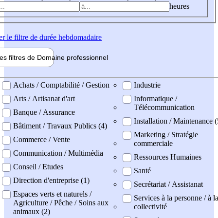
heures
er
le filtre de durée hebdomadaire
les filtres de
Domaine pro
fessionnel
ne professionel
Achats / Comptabilité / Gestion
Industrie
Arts / Artisanat d'art
Informatique /
Télécommunication
Banque / Assurance
Installation / Maintenance (
Bâtiment / Travaux Publics (4)
Marketing / Stratégie
Commerce / Vente
commerciale
Communication / Multimédia
Ressources Humaines
Conseil / Etudes
Santé
Direction d'entreprise (1)
Secrétariat / Assistanat
Espaces verts et naturels /
Services à la personne / à l
Agriculture / Pêche / Soins aux
collectivité
animaux (2)