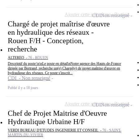
Ajouter cette offre à ma sélection
CDI
Non renseigné
Chargé de projet maîtrise d'œuvre
en hydraulique des réseaux -
Rouen F/H - Conception,
recherche
ALTEREO -
76 - ROUEN
Descriptif du poste:\n\nLe poste en détail\nNotre agence des Hauts-de-France
dirigée par Bertrand, recherche un(e) Chargé(e) de projet maîtrise d'œuvre en
hydraulique des réseaux. Ce poste s'inscrit...
CDI - Non renseigné
Publié il y a 18 jours
Ajouter cette offre à ma sélection
CDI
Non renseigné
Chef de Projet Maitrise d'Oeuvre
Hydraulique Urbaine H/F
VERDI BUREAU D'ETUDES INGENIERIE ET CONSEIL -
76 - SAINT-
MARTIN-DU-VIVIER