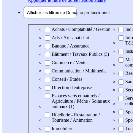
Appliquer
le filtre de durée hebdomadaire
Afficher les filtres de
Domaine pro
fessionnel
Domaine professionel
Achats / Comptabilité / Gestion
Indu
Arts / Artisanat d'art
Info
Tél
Banque / Assurance
Inst
Bâtiment / Travaux Publics (3)
Mark
Commerce / Vente
com
Communication / Multimédia
Res
Conseil / Etudes
San
Direction d'entreprise
Secr
Espaces verts et naturels /
Serv
Agriculture / Pêche / Soins aux
coll
animaux (1)
Spe
Hôtellerie - Restauration /
Tourisme / Animation
Spo
Immobilier
Tran