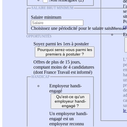
de
l
SALAIRE BRUT MINIMUM
se
si
Salaire minimum
Po
co
Choisissez une périodicité pour le salaire saisi
En
OPPORTUNITÉS
Soyez parmi les 1ers à postuler
Pourquoi serez-vous parmi les
premiers à postuler ?
L'
Offres de plus de 15 jours,
pe
comptant moins de 4 candidatures
en
(dont France Travail est informé)
ha
HANDICAP
un
pr
Employeur handi-
de
engagé
ad
Qu'est-ce qu'un
ca
employeur handi-
sa
engagé ?
le
Un employeur handi-
engagé est un
employeur reconnu