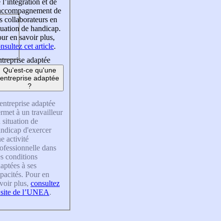
 l’intégration et de
’accompagnement de
s collaborateurs en
tuation de handicap.
ur en savoir plus,
nsultez cet article
.
treprise adaptée
Qu'est-ce qu'une
entreprise adaptée
?
entreprise adaptée
rmet à un travailleur
 situation de
ndicap d'exercer
e activité
ofessionnelle dans
s conditions
aptées à ses
pacités. Pour en
voir plus,
consultez
 site de l’UNEA
.