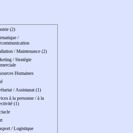
strie (2)
rmatique /
écommunication
allation / Maintenance (2)
eting / Stratégie
merciale
sources Humaines
té
étariat / Assistanat (1)
ices à la personne / à la
ectivité (1)
ctacle
rt
sport / Logistique