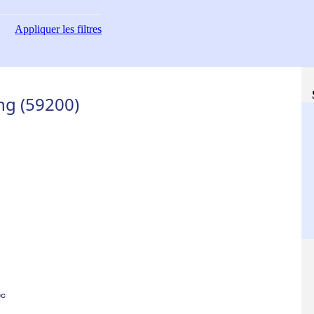
Appliquer
les filtres
ng (59200)