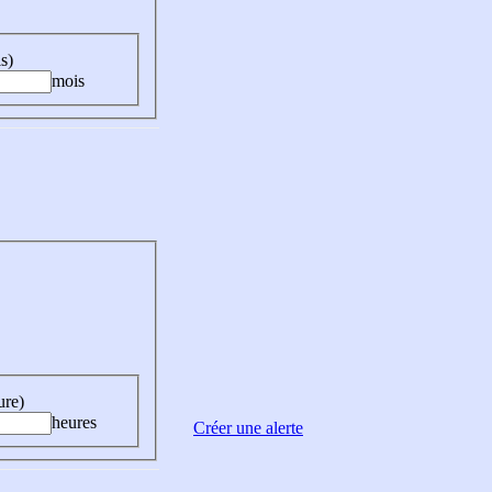
s)
mois
ure)
heures
Créer une alerte