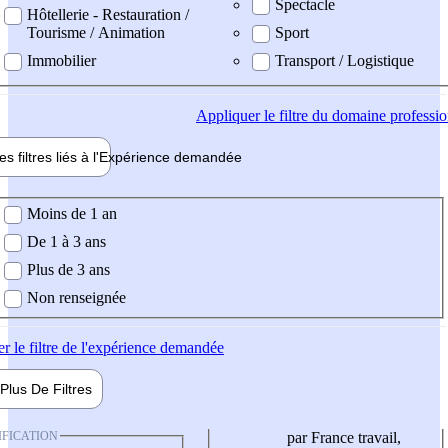
Spectacle
Hôtellerie - Restauration /
Tourisme / Animation
Sport
Immobilier
Transport / Logistique
Appliquer
le filtre du domaine professi
es filtres liés à l'
Expérience
demandée
ience demandée
Moins de 1 an
De 1 à 3 ans
Plus de 3 ans
Non renseignée
er
le filtre de l'expérience demandée
Plus De
Filtres
IFICATION
par France travail,