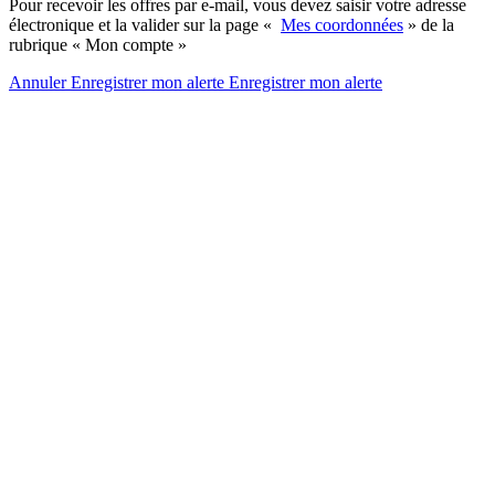
Pour recevoir les offres par e-mail, vous devez saisir votre adresse
électronique et la valider sur la page «
Mes coordonnées
» de la
rubrique « Mon compte »
Annuler
Enregistrer mon alerte
Enregistrer
mon alerte