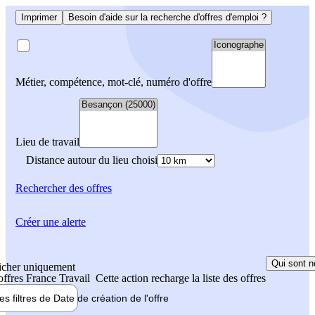
Imprimer
Besoin d'aide sur la recherche d'offres d'emploi ?
Métier, compétence, mot-clé, numéro d'offre
Lieu de travail
Distance autour du lieu choisi
Rechercher
des offres
Créer une alerte
Qui sont n
icher uniquement
 offres France Travail
Cette action recharge la liste des offres
les filtres de
Date de création
de l'offre