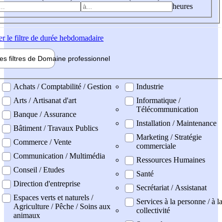
heures
er
le filtre de durée hebdomadaire
les filtres de
Domaine pro
fessionnel
ne professionel
Achats / Comptabilité / Gestion
Industrie
Arts / Artisanat d'art
Informatique /
Télécommunication
Banque / Assurance
Installation / Maintenance
Bâtiment / Travaux Publics
Marketing / Stratégie
Commerce / Vente
commerciale
Communication / Multimédia
Ressources Humaines
Conseil / Etudes
Santé
Direction d'entreprise
Secrétariat / Assistanat
Espaces verts et naturels /
Services à la personne / à l
Agriculture / Pêche / Soins aux
collectivité
animaux