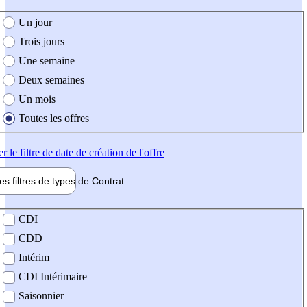
e création de l'offre
Un jour
Trois jours
Une semaine
Deux semaines
Un mois
Toutes les offres
er
le filtre de date de création de l'offre
les filtres de types de
Contrat
de contrat
CDI
CDD
Intérim
CDI Intérimaire
Saisonnier