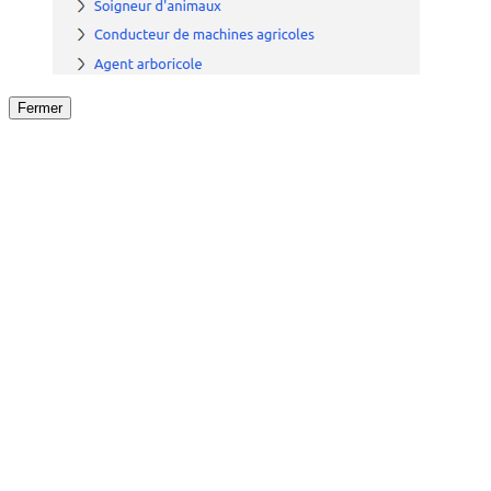
Fermer
Fermer
le détail de l'offre
/
Offre
sur
Offre précéden