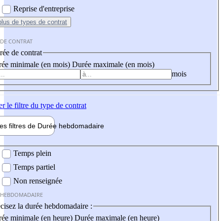
Reprise d'entreprise
plus
de types de contrat
 DE CONTRAT
ée de contrat
ée minimale (en mois)
Durée maximale (en mois)
mois
er
le filtre du type de contrat
les filtres de
Durée hebdo
madaire
 hebdomadaire
Temps plein
Temps partiel
Non renseignée
 HEBDOMADAIRE
cisez la durée hebdomadaire :
ée minimale (en heure)
Durée maximale (en heure)