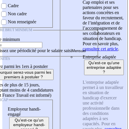
Cap emploi et ses
Cadre
partenaires pour ses
actions concrètes en
Non cadre
faveur du recrutement,
Non renseignée
de l’intégration et de
l’accompagnement de
IRE BRUT MINIMUM
ses collaborateurs en
situation de handicap.
re minimum
Pour en savoir plus,
consultez cet article
.
ssez une périodicité pour le salaire saisi
Entreprise adaptée
NITÉS
Qu'est-ce qu'une
z parmi les 1ers à postuler
entreprise adaptée
?
urquoi serez-vous parmi les
premiers à postuler ?
L'entreprise adaptée
es de plus de 15 jours,
permet à un travailleur
tant moins de 4 candidatures
en situation de
t France Travail est informé)
handicap d'exercer
ICAP
une activité
professionnelle dans
Employeur handi-
des conditions
engagé
adaptées à ses
Qu'est-ce qu'un
capacités. Pour en
employeur handi-
savoir plus,
consultez