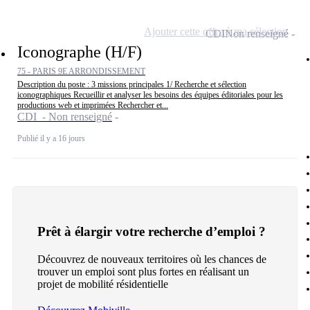
Ajouter cette offre à ma sélection
CDI
Non renseigné
Iconographe (H/F)
75 - PARIS 9E ARRONDISSEMENT
Description du poste : 3 missions principales 1/ Recherche et sélection
iconographiques Recueillir et analyser les besoins des équipes éditoriales pour les
productions web et imprimées Rechercher et...
CDI - Non renseigné
Publié il y a 16 jours
Prêt à élargir votre recherche d’emploi ?
Découvrez de nouveaux territoires où les chances de
trouver un emploi sont plus fortes en réalisant un
projet de mobilité résidentielle