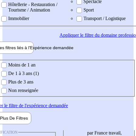
Spectacle
Hôtellerie - Restauration /
Tourisme / Animation
Sport
Immobilier
Transport / Logistique
Appliquer
le filtre du domaine professi
es filtres liés à l'
Expérience
demandée
ience demandée
Moins de 1 an
De 1 à 3 ans (1)
Plus de 3 ans
Non renseignée
er
le filtre de l'expérience demandée
Plus De
Filtres
IFICATION
par France travail,