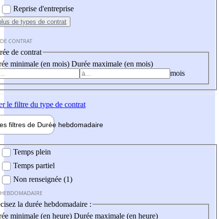
Reprise d'entreprise
plus
de types de contrat
 DE CONTRAT
ée de contrat
ée minimale (en mois)
Durée maximale (en mois)
mois
er
le filtre du type de contrat
les filtres de
Durée hebdo
madaire
 hebdomadaire
Temps plein
Temps partiel
Non renseignée (1)
 HEBDOMADAIRE
cisez la durée hebdomadaire :
ée minimale (en heure)
Durée maximale (en heure)