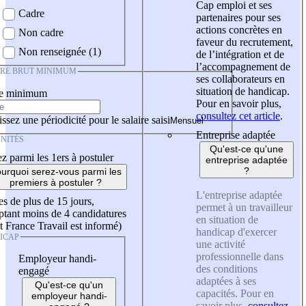
Cap emploi et ses
Cadre
partenaires pour ses
actions concrètes en
Non cadre
faveur du recrutement,
Non renseignée (1)
de l’intégration et de
l’accompagnement de
IRE BRUT MINIMUM
ses collaborateurs en
situation de handicap.
re minimum
Pour en savoir plus,
consultez cet article
.
ssez une périodicité pour le salaire saisi
Entreprise adaptée
NITÉS
Qu'est-ce qu'une
z parmi les 1ers à postuler
entreprise adaptée
?
urquoi serez-vous parmi les
premiers à postuler ?
L'entreprise adaptée
es de plus de 15 jours,
permet à un travailleur
tant moins de 4 candidatures
en situation de
t France Travail est informé)
handicap d'exercer
ICAP
une activité
professionnelle dans
Employeur handi-
des conditions
engagé
adaptées à ses
Qu'est-ce qu'un
capacités. Pour en
employeur handi-
savoir plus,
consultez