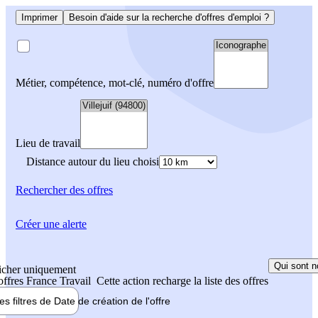
Imprimer
Besoin d'aide sur la recherche d'offres d'emploi ?
Métier, compétence, mot-clé, numéro d'offre
Lieu de travail
Distance autour du lieu choisi
Rechercher
des offres
Créer une alerte
Qui sont n
icher uniquement
 offres France Travail
Cette action recharge la liste des offres
les filtres de
Date de création
de l'offre