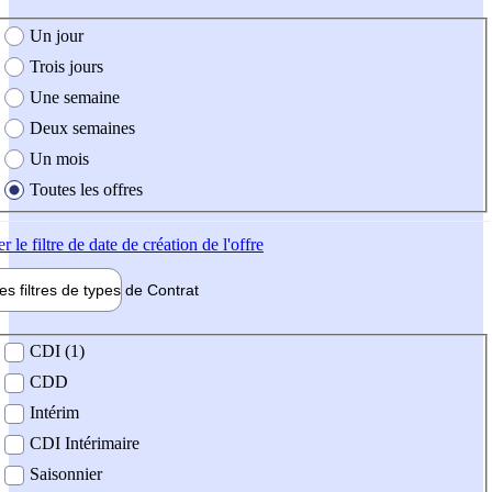
e création de l'offre
Un jour
Trois jours
Une semaine
Deux semaines
Un mois
Toutes les offres
er
le filtre de date de création de l'offre
les filtres de types de
Contrat
de contrat
CDI (1)
CDD
Intérim
CDI Intérimaire
Saisonnier