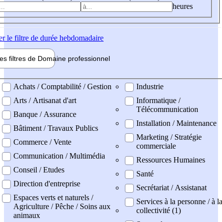
heures
er
le filtre de durée hebdomadaire
les filtres de
Domaine pro
fessionnel
ne professionel
Achats / Comptabilité / Gestion
Industrie
Arts / Artisanat d'art
Informatique /
Télécommunication
Banque / Assurance
Installation / Maintenance
Bâtiment / Travaux Publics
Marketing / Stratégie
Commerce / Vente
commerciale
Communication / Multimédia
Ressources Humaines
Conseil / Etudes
Santé
Direction d'entreprise
Secrétariat / Assistanat
Espaces verts et naturels /
Services à la personne / à l
Agriculture / Pêche / Soins aux
collectivité (1)
animaux