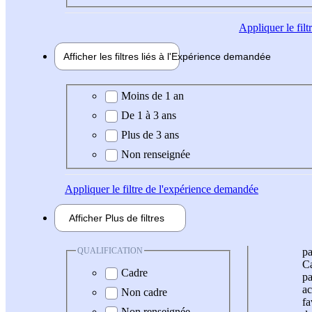
Appliquer
le fil
Afficher les filtres liés à l'
Expérience
demandée
Expérience demandée
Moins de 1 an
De 1 à 3 ans
Plus de 3 ans
Non renseignée
Appliquer
le filtre de l'expérience demandée
Afficher
Plus de
filtres
QUALIFICATION
pa
Ca
Cadre
pa
ac
Non cadre
fa
Non renseignée