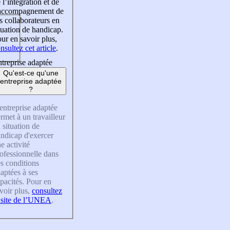
 l’intégration et de
’accompagnement de
s collaborateurs en
tuation de handicap.
ur en savoir plus,
nsultez cet article
.
treprise adaptée
Qu'est-ce qu'une
entreprise adaptée
?
entreprise adaptée
rmet à un travailleur
 situation de
ndicap d'exercer
e activité
ofessionnelle dans
s conditions
aptées à ses
pacités. Pour en
voir plus,
consultez
 site de l’UNEA
.