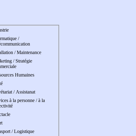
strie
rmatique /
écommunication
allation / Maintenance
eting / Stratégie
merciale
sources Humaines
té
étariat / Assistanat
ices à la personne / à la
ectivité
ctacle
rt
sport / Logistique