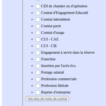
CDI de chantier ou d'opération
Contrat d'Engagement Educatif
Contrat intermittent
Contrat pacte
Contrat d'usage
CUI - CAE
CUI - CIE
Engagement à servir dans la réserve
Franchise
Insertion par l'activ.éco.
Portage salarial
Profession commerciale
Profession libérale
Reprise d'entreprise
Voir plus
de types de contrat