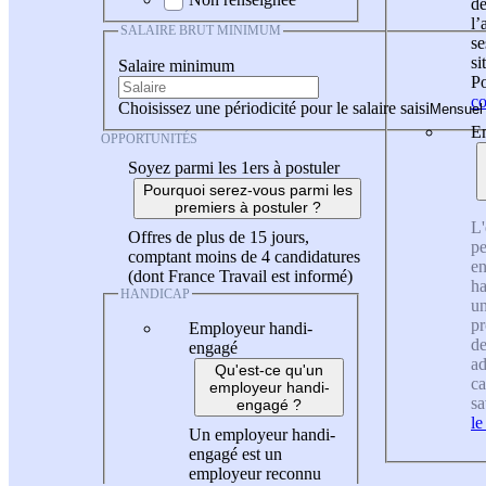
de
l
SALAIRE BRUT MINIMUM
se
si
Salaire minimum
Po
co
Choisissez une périodicité pour le salaire saisi
En
OPPORTUNITÉS
Soyez parmi les 1ers à postuler
Pourquoi serez-vous parmi les
premiers à postuler ?
L'
Offres de plus de 15 jours,
pe
comptant moins de 4 candidatures
en
(dont France Travail est informé)
ha
HANDICAP
un
pr
Employeur handi-
de
engagé
ad
Qu'est-ce qu'un
ca
employeur handi-
sa
engagé ?
le
Un employeur handi-
engagé est un
employeur reconnu