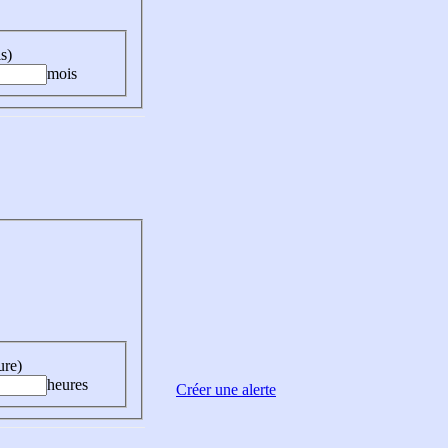
s)
mois
ure)
heures
Créer une alerte