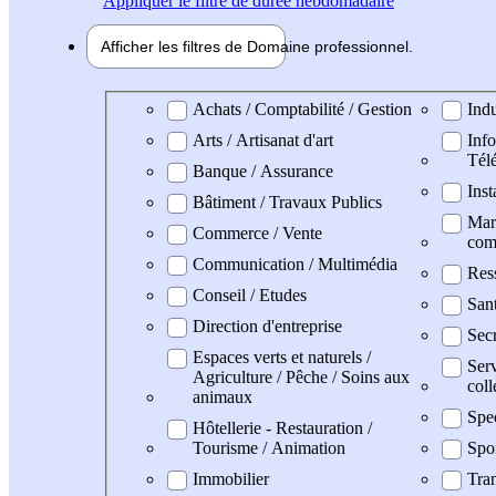
Appliquer
le filtre de durée hebdomadaire
Afficher les filtres de
Domaine pro
fessionnel
Domaine professionel
Achats / Comptabilité / Gestion
Indu
Arts / Artisanat d'art
Info
Tél
Banque / Assurance
Inst
Bâtiment / Travaux Publics
Mark
Commerce / Vente
com
Communication / Multimédia
Res
Conseil / Etudes
San
Direction d'entreprise
Secr
Espaces verts et naturels /
Serv
Agriculture / Pêche / Soins aux
coll
animaux
Spe
Hôtellerie - Restauration /
Tourisme / Animation
Spo
Immobilier
Tran