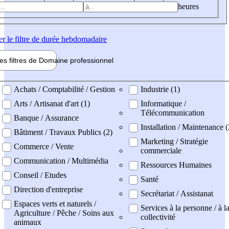
heures
er
le filtre de durée hebdomadaire
les filtres de
Domaine pro
fessionnel
ne professionel
Achats / Comptabilité / Gestion
Industrie (1)
Arts / Artisanat d'art (1)
Informatique /
Télécommunication
Banque / Assurance
Installation / Maintenance (
Bâtiment / Travaux Publics (2)
Marketing / Stratégie
Commerce / Vente
commerciale
Communication / Multimédia
Ressources Humaines
Conseil / Etudes
Santé
Direction d'entreprise
Secrétariat / Assistanat
Espaces verts et naturels /
Services à la personne / à l
Agriculture / Pêche / Soins aux
collectivité
animaux