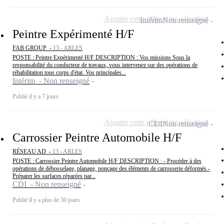
Ajouter cette offre à ma sélection
Intérim
Non renseigné
Peintre Expérimenté H/F
FAB GROUP -
13 - ARLES
POSTE : Peintre Expérimenté H/F DESCRIPTION : Vos missions Sous la
responsabilité du conducteur de travaux, vous intervenez sur des opérations de
réhabilitation tous corps d'état. Vos principales...
Intérim - Non renseigné
Publié il y a 7 jours
Ajouter cette offre à ma sélection
CDI
Non renseigné
Carrossier Peintre Automobile H/F
RÉSEAU AD -
13 - ARLES
POSTE : Carrossier Peintre Automobile H/F DESCRIPTION : - Procéder à des
opérations de débosselage, planage, ponçage des éléments de carrosserie déformés -
Préparer les surfaces réparées par...
CDI - Non renseigné
Publié il y a plus de 30 jours