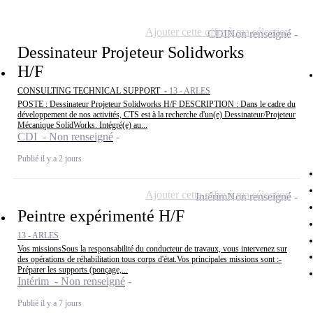
Ajouter cette offre à ma sélection
CDI
Non renseigné
Dessinateur Projeteur Solidworks
H/F
CONSULTING TECHNICAL SUPPORT -
13 - ARLES
POSTE : Dessinateur Projeteur Solidworks H/F DESCRIPTION : Dans le cadre du
développement de nos activités, CTS est à la recherche d'un(e) Dessinateur/Projeteur
Mécanique SolidWorks. Intégré(e) au...
CDI - Non renseigné
Publié il y a 2 jours
Ajouter cette offre à ma sélection
Intérim
Non renseigné
Peintre expérimenté H/F
13 - ARLES
Vos missionsSous la responsabilité du conducteur de travaux, vous intervenez sur
des opérations de réhabilitation tous corps d'état.Vos principales missions sont :-
Préparer les supports (ponçage,...
Intérim - Non renseigné
Publié il y a 7 jours