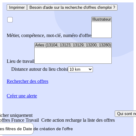
Imprimer
Besoin d'aide sur la recherche d'offres d'emploi ?
Métier, compétence, mot-clé, numéro d'offre
Lieu de travail
Distance autour du lieu choisi
Rechercher
des offres
Créer une alerte
Qui sont n
icher uniquement
 offres France Travail
Cette action recharge la liste des offres
les filtres de
Date de création
de l'offre