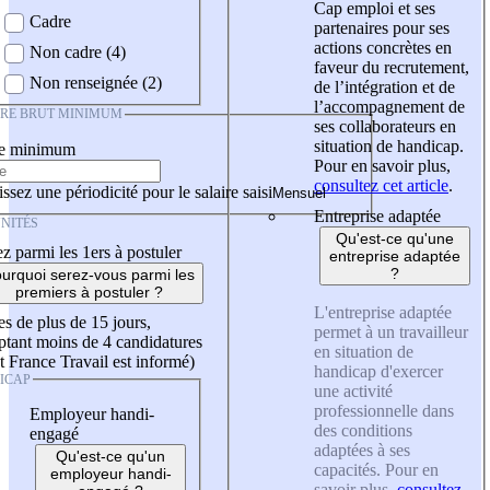
Cap emploi et ses
Cadre
partenaires pour ses
actions concrètes en
Non cadre (4)
faveur du recrutement,
Non renseignée (2)
de l’intégration et de
l’accompagnement de
IRE BRUT MINIMUM
ses collaborateurs en
situation de handicap.
re minimum
Pour en savoir plus,
consultez cet article
.
ssez une périodicité pour le salaire saisi
Entreprise adaptée
NITÉS
Qu'est-ce qu'une
z parmi les 1ers à postuler
entreprise adaptée
?
urquoi serez-vous parmi les
premiers à postuler ?
L'entreprise adaptée
es de plus de 15 jours,
permet à un travailleur
tant moins de 4 candidatures
en situation de
t France Travail est informé)
handicap d'exercer
ICAP
une activité
professionnelle dans
Employeur handi-
des conditions
engagé
adaptées à ses
Qu'est-ce qu'un
capacités. Pour en
employeur handi-
savoir plus,
consultez