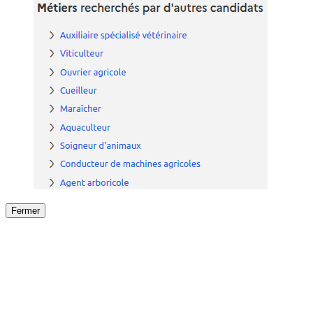
Fermer
Fermer
le détail de l'offre
/
Offre
sur
Offre précéden