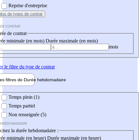
Reprise d'entreprise
plus
de types de contrat
 DE CONTRAT
ée de contrat
ée minimale (en mois)
Durée maximale (en mois)
mois
er
le filtre du type de contrat
les filtres de
Durée hebdo
madaire
 hebdomadaire
Temps plein (1)
Temps partiel
Non renseignée (5)
 HEBDOMADAIRE
cisez la durée hebdomadaire :
ée minimale (en heure)
Durée maximale (en heure)