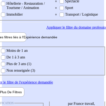
Spectacle
Hôtellerie - Restauration /
Tourisme / Animation
Sport
Immobilier
Transport / Logistique
Appliquer
le filtre du domaine professi
es filtres liés à l'
Expérience
demandée
ience demandée
Moins de 1 an
De 1 à 3 ans
Plus de 3 ans (1)
Non renseignée (3)
er
le filtre de l'expérience demandée
Plus De
Filtres
IFICATION
par France travail,