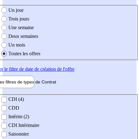
e création de l'offre
Un jour
Trois jours
Une semaine
Deux semaines
Un mois
Toutes les offres
er
le filtre de date de création de l'offre
les filtres de types de
Contrat
de contrat
CDI (4)
CDD
Intérim (2)
CDI Intérimaire
Saisonnier