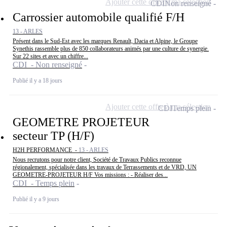
Ajouter cette offre à ma sélection
CDI
Non renseigné
Carrossier automobile qualifié F/H
13 - ARLES
Présent dans le Sud-Est avec les marques Renault, Dacia et Alpine, le Groupe
Synethis rassemble plus de 850 collaborateurs animés par une culture de synergie.
Sur 22 sites et avec un chiffre...
CDI - Non renseigné
Publié il y a 18 jours
Ajouter cette offre à ma sélection
CDI
Temps plein
GEOMETRE PROJETEUR
secteur TP (H/F)
H2H PERFORMANCE -
13 - ARLES
Nous recrutons pour notre client, Société de Travaux Publics reconnue
régionalement, spécialisée dans les travaux de Terrassements et de VRD, UN
GEOMETRE-PROJETEUR H/F Vos missions : - Réaliser des...
CDI - Temps plein
Publié il y a 9 jours