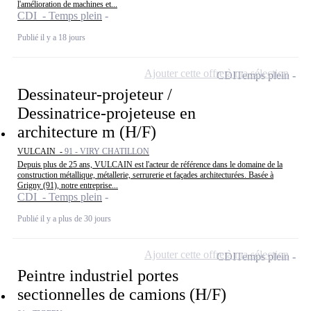
l'amélioration de machines et...
CDI - Temps plein
Publié il y a 18 jours
Ajouter cette offre à ma sélection
CDI
Temps plein
Dessinateur-projeteur /
Dessinatrice-projeteuse en
architecture m (H/F)
VULCAIN -
91 - VIRY CHATILLON
Depuis plus de 25 ans, VULCAIN est l'acteur de référence dans le domaine de la
construction métallique, métallerie, serrurerie et façades architecturées. Basée à
Grigny (91), notre entreprise...
CDI - Temps plein
Publié il y a plus de 30 jours
Ajouter cette offre à ma sélection
CDI
Temps plein
Peintre industriel portes
sectionnelles de camions (H/F)