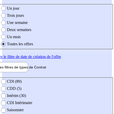
e création de l'offre
Un jour
Trois jours
Une semaine
Deux semaines
Un mois
Toutes les offres
er
le filtre de date de création de l'offre
les filtres de types de
Contrat
de contrat
CDI (89)
CDD (5)
Intérim (30)
CDI Intérimaire
Saisonnier