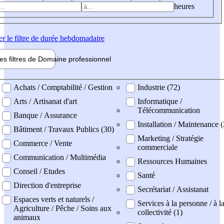
heures
er
le filtre de durée hebdomadaire
les filtres de
Domaine pro
fessionnel
ne professionel
Achats / Comptabilité / Gestion
Industrie (72)
Arts / Artisanat d'art
Informatique /
Télécommunication
Banque / Assurance
Installation / Maintenance 
Bâtiment / Travaux Publics (30)
Marketing / Stratégie
Commerce / Vente
commerciale
Communication / Multimédia
Ressources Humaines
Conseil / Etudes
Santé
Direction d'entreprise
Secrétariat / Assistanat
Espaces verts et naturels /
Services à la personne / à l
Agriculture / Pêche / Soins aux
collectivité (1)
animaux