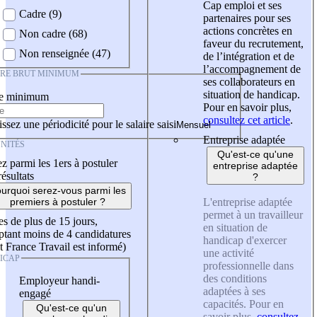
Cap emploi et ses
Cadre (9)
partenaires pour ses
actions concrètes en
Non cadre (68)
faveur du recrutement,
Non renseignée (47)
de l’intégration et de
l’accompagnement de
IRE BRUT MINIMUM
ses collaborateurs en
situation de handicap.
re minimum
Pour en savoir plus,
consultez cet article
.
ssez une périodicité pour le salaire saisi
Entreprise adaptée
NITÉS
Qu'est-ce qu'une
z parmi les 1ers à postuler
entreprise adaptée
résultats
?
urquoi serez-vous parmi les
L'entreprise adaptée
premiers à postuler ?
permet à un travailleur
es de plus de 15 jours,
en situation de
tant moins de 4 candidatures
handicap d'exercer
t France Travail est informé)
une activité
ICAP
professionnelle dans
des conditions
Employeur handi-
adaptées à ses
engagé
capacités. Pour en
Qu'est-ce qu'un
savoir plus,
consultez