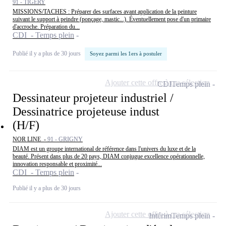
91 - TIGERY
MISSIONS/TACHES : Préparer des surfaces avant application de la peinture
suivant le support à peindre (ponçage, mastic...). Éventuellement pose d'un primaire
d'accroche. Préparation du...
CDI - Temps plein
Publié il y a plus de 30 jours
Soyez parmi les 1ers à postuler
Ajouter cette offre à ma sélection
CDI
Temps plein
Dessinateur projeteur industriel /
Dessinatrice projeteuse indust
(H/F)
NOR LINE -
91 - GRIGNY
DIAM est un groupe international de référence dans l'univers du luxe et de la
beauté. Présent dans plus de 20 pays, DIAM conjugue excellence opérationnelle,
innovation responsable et proximité...
CDI - Temps plein
Publié il y a plus de 30 jours
Ajouter cette offre à ma sélection
Intérim
Temps plein