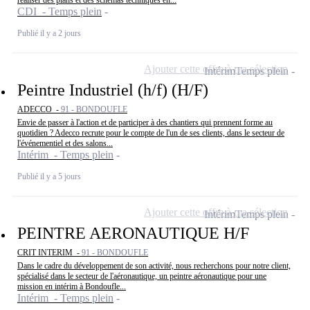
réaliser des plans et des schémas techniques en...
CDI - Temps plein
Publié il y a 2 jours
Ajouter cette offre à ma sélection
Intérim
Temps plein
Peintre Industriel (h/f) (H/F)
ADECCO -
91 - BONDOUFLE
Envie de passer à l'action et de participer à des chantiers qui prennent forme au
quotidien ? Adecco recrute pour le compte de l'un de ses clients, dans le secteur de
l'événementiel et des salons...
Intérim - Temps plein
Publié il y a 5 jours
Ajouter cette offre à ma sélection
Intérim
Temps plein
PEINTRE AERONAUTIQUE H/F
CRIT INTERIM -
91 - BONDOUFLE
Dans le cadre du développement de son activité, nous recherchons pour notre client,
spécialisé dans le secteur de l'aéronautique, un peintre aéronautique pour une
mission en intérim à Bondoufle...
Intérim - Temps plein