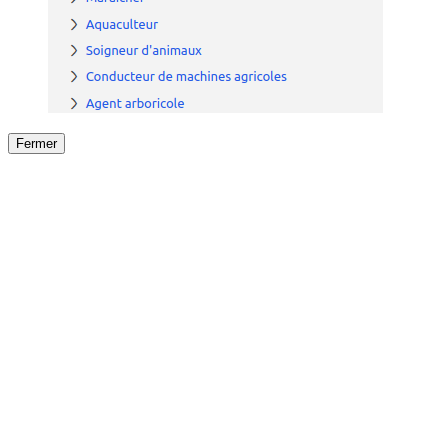
Fermer
Fermer
le détail de l'offre
/
Offre
sur
Offre précéden