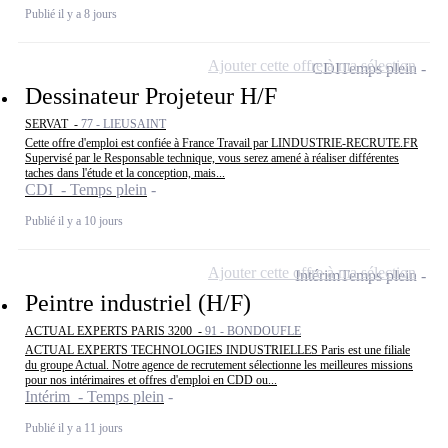
Publié il y a 8 jours
Ajouter cette offre à ma sélection
CDI
Temps plein
Dessinateur Projeteur H/F
SERVAT -
77 - LIEUSAINT
Cette offre d'emploi est confiée à France Travail par LINDUSTRIE-RECRUTE.FR
Supervisé par le Responsable technique, vous serez amené à réaliser différentes
taches dans l'étude et la conception, mais...
CDI - Temps plein
Publié il y a 10 jours
Ajouter cette offre à ma sélection
Intérim
Temps plein
Peintre industriel (H/F)
ACTUAL EXPERTS PARIS 3200 -
91 - BONDOUFLE
ACTUAL EXPERTS TECHNOLOGIES INDUSTRIELLES Paris est une filiale
du groupe Actual. Notre agence de recrutement sélectionne les meilleures missions
pour nos intérimaires et offres d'emploi en CDD ou...
Intérim - Temps plein
Publié il y a 11 jours