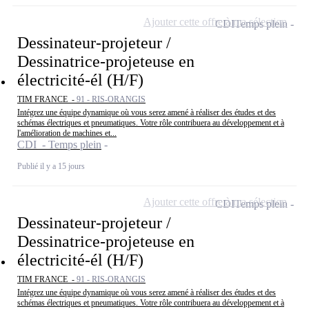
Ajouter cette offre à ma sélection
CDI
Temps plein
Dessinateur-projeteur /
Dessinatrice-projeteuse en
électricité-él (H/F)
TIM FRANCE -
91 - RIS-ORANGIS
Intégrez une équipe dynamique où vous serez amené à réaliser des études et des
schémas électriques et pneumatiques. Votre rôle contribuera au développement et à
l'amélioration de machines et...
CDI - Temps plein
Publié il y a 15 jours
Ajouter cette offre à ma sélection
CDI
Temps plein
Dessinateur-projeteur /
Dessinatrice-projeteuse en
électricité-él (H/F)
TIM FRANCE -
91 - RIS-ORANGIS
Intégrez une équipe dynamique où vous serez amené à réaliser des études et des
schémas électriques et pneumatiques. Votre rôle contribuera au développement et à