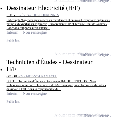
Intérim
Non renseigné
Dessinateur Electricité (H/F)
LTD -
91 - ÉVRY-COURCOURONNES
Ltd compte 9 agences spécialisées en recrutement et en travail temporaire organisées
par pôle d'expertise en Ingénierie, Encadrement BTP et Tertiaire Haut de Gamme -
Fonctions Supports sur la France...
Intérim - Non renseigné
Publié hier
Ajouter cette offre à ma sélection
Intérim
Non renseigné
Technicien d'Études - Dessinateur
H/F
GOJOB -
77 - MOISSY-CRAMAYEL
POSTE : Technicien d'Études - Dessinateur H/F DESCRIPTION : Nous
recherchons pour notre client acteur de l'Aéronautique, un.e Technicien d'études -
dessinateur F/H. Sous la responsabilité du...
Intérim - Non renseigné
Publié hier
Ajouter cette offre à ma sélection
CDI
Non renseigné