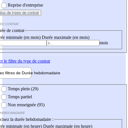
Reprise d'entreprise
plus
de types de contrat
 DE CONTRAT
ée de contrat
ée minimale (en mois)
Durée maximale (en mois)
mois
er
le filtre du type de contrat
les filtres de
Durée hebdo
madaire
 hebdomadaire
Temps plein (29)
Temps partiel
Non renseignée (95)
 HEBDOMADAIRE
cisez la durée hebdomadaire :
ée minimale (en heure)
Durée maximale (en heure)