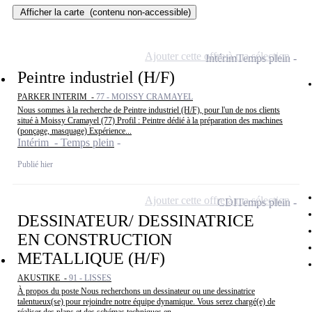
Afficher la carte
(contenu non-accessible)
Ajouter cette offre à ma sélection
Intérim
Temps plein
Peintre industriel (H/F)
PARKER INTERIM -
77 - MOISSY CRAMAYEL
Nous sommes à la recherche de Peintre industriel (H/F), pour l'un de nos clients
situé à Moissy Cramayel (77) Profil : Peintre dédié à la préparation des machines
(ponçage, masquage) Expérience...
Intérim - Temps plein
Publié hier
Ajouter cette offre à ma sélection
CDI
Temps plein
DESSINATEUR/ DESSINATRICE
EN CONSTRUCTION
METALLIQUE (H/F)
AKUSTIKE -
91 - LISSES
À propos du poste Nous recherchons un dessinateur ou une dessinatrice
talentueux(se) pour rejoindre notre équipe dynamique. Vous serez chargé(e) de