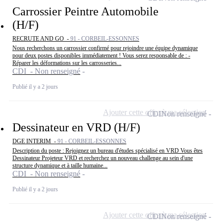
Carrossier Peintre Automobile
(H/F)
RECRUTE AND GO -
91 - CORBEIL-ESSONNES
Nous recherchons un carrossier confirmé pour rejoindre une équipe dynamique
pour deux postes disponibles immédiatement ! Vous serez responsable de : -
Réparer les déformations sur les carrosseries...
CDI - Non renseigné
Publié il y a 2 jours
Ajouter cette offre à ma sélection
CDI
Non renseigné
Dessinateur en VRD (H/F)
DGE INTERIM -
91 - CORBEIL-ESSONNES
Description du poste : Rejoignez un bureau d'études spécialisé en VRD Vous êtes
Dessinateur Projeteur VRD et recherchez un nouveau challenge au sein d'une
structure dynamique et à taille humaine...
CDI - Non renseigné
Publié il y a 2 jours
Ajouter cette offre à ma sélection
CDI
Non renseigné