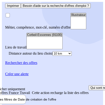
Imprimer
Besoin d'aide sur la recherche d'offres d'emploi ?
Métier, compétence, mot-clé, numéro d'offre
Lieu de travail
Distance autour du lieu choisi
Rechercher
des offres
Créer une alerte
Qui sont n
icher uniquement
 offres France Travail
Cette action recharge la liste des offres
les filtres de
Date de création
de l'offre