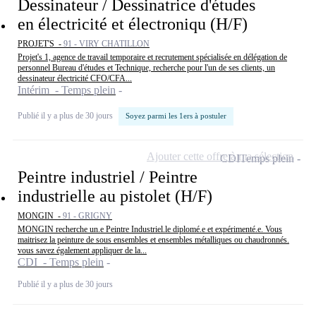
Dessinateur / Dessinatrice d'études
en électricité et électroniqu (H/F)
PROJET'S -
91 - VIRY CHATILLON
Projet's 1, agence de travail temporaire et recrutement spécialisée en délégation de
personnel Bureau d'études et Technique, recherche pour l'un de ses clients, un
dessinateur électricité CFO/CFA...
Intérim - Temps plein
Publié il y a plus de 30 jours
Soyez parmi les 1ers à postuler
Ajouter cette offre à ma sélection
CDI
Temps plein
Peintre industriel / Peintre
industrielle au pistolet (H/F)
MONGIN -
91 - GRIGNY
MONGIN recherche un.e Peintre Industriel.le diplomé.e et expérimenté.e. Vous
maitrisez la peinture de sous ensembles et ensembles métalliques ou chaudronnés.
vous savez également appliquer de la...
CDI - Temps plein
Publié il y a plus de 30 jours