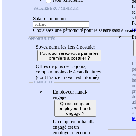
de
l
SALAIRE BRUT MINIMUM
se
si
Salaire minimum
Po
co
Choisissez une périodicité pour le salaire saisi
En
OPPORTUNITÉS
Soyez parmi les 1ers à postuler
Pourquoi serez-vous parmi les
premiers à postuler ?
L'
Offres de plus de 15 jours,
pe
comptant moins de 4 candidatures
en
(dont France Travail est informé)
ha
HANDICAP
un
pr
Employeur handi-
de
engagé
ad
Qu'est-ce qu'un
ca
employeur handi-
sa
engagé ?
le
Un employeur handi-
engagé est un
employeur reconnu