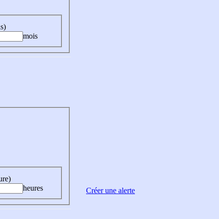
s)
mois
ure)
heures
Créer une alerte