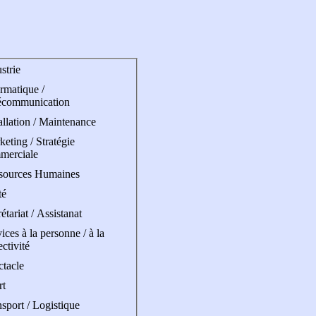
strie
rmatique /
écommunication
allation / Maintenance
eting / Stratégie
merciale
sources Humaines
té
étariat / Assistanat
ices à la personne / à la
ectivité
ctacle
rt
sport / Logistique