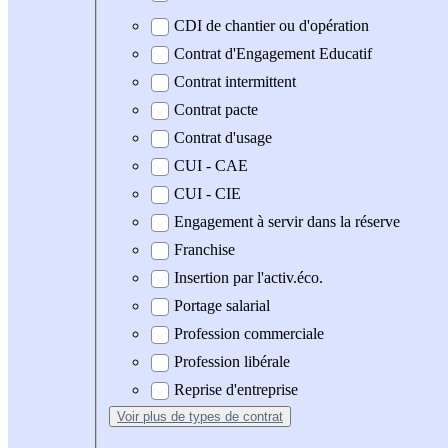
CDI de chantier ou d'opération
Contrat d'Engagement Educatif
Contrat intermittent
Contrat pacte
Contrat d'usage
CUI - CAE
CUI - CIE
Engagement à servir dans la réserve
Franchise
Insertion par l'activ.éco.
Portage salarial
Profession commerciale
Profession libérale
Reprise d'entreprise
Voir plus
de types de contrat