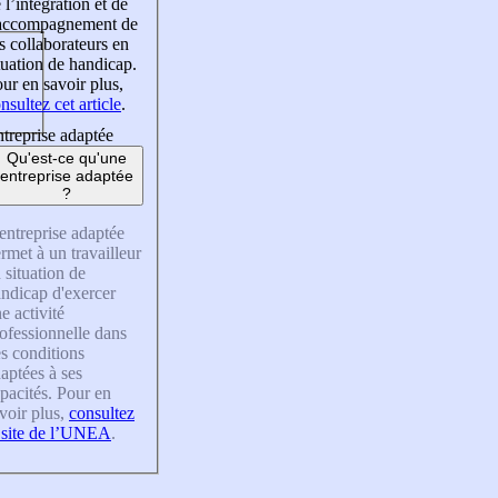
 l’intégration et de
’accompagnement de
s collaborateurs en
tuation de handicap.
ur en savoir plus,
nsultez cet article
.
treprise adaptée
Qu'est-ce qu'une
entreprise adaptée
?
entreprise adaptée
rmet à un travailleur
 situation de
ndicap d'exercer
e activité
ofessionnelle dans
s conditions
aptées à ses
pacités. Pour en
voir plus,
consultez
 site de l’UNEA
.