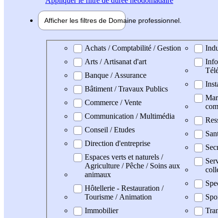
Appliquer
le filtre de durée hebdomadaire
Afficher les filtres de
Domaine pro
fessionnel
Domaine professionel
Achats / Comptabilité / Gestion
Indu
Arts / Artisanat d'art
Info
Tél
Banque / Assurance
Inst
Bâtiment / Travaux Publics
Mark
Commerce / Vente
com
Communication / Multimédia
Res
Conseil / Etudes
San
Direction d'entreprise
Secr
Espaces verts et naturels /
Serv
Agriculture / Pêche / Soins aux
coll
animaux
Spe
Hôtellerie - Restauration /
Tourisme / Animation
Spo
Immobilier
Tran