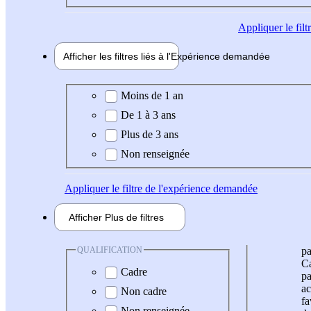
Appliquer
le fil
Afficher les filtres liés à l'
Expérience
demandée
Expérience demandée
Moins de 1 an
De 1 à 3 ans
Plus de 3 ans
Non renseignée
Appliquer
le filtre de l'expérience demandée
Afficher
Plus de
filtres
QUALIFICATION
pa
Ca
Cadre
pa
ac
Non cadre
fa
Non renseignée