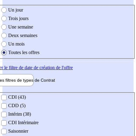
e création de l'offre
Un jour
Trois jours
Une semaine
Deux semaines
Un mois
Toutes les offres
er
le filtre de date de création de l'offre
les filtres de types de
Contrat
de contrat
CDI (43)
CDD (5)
Intérim (38)
CDI Intérimaire
Saisonnier