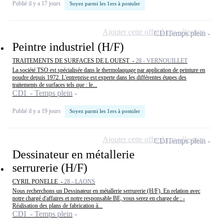
Publié il y a 17 jours
Soyez parmi les 1ers à postuler
Ajouter cette offre à ma sélection
CDI
Temps plein
Peintre industriel (H/F)
TRAITEMENTS DE SURFACES DE L OUEST -
28 - VERNOUILLET
La société TSO est spécialisée dans le thermolaquage par application de peinture en
poudre depuis 1972. L'entreprise est experte dans les différentes étapes des
traitements de surfaces tels que : le...
CDI - Temps plein
Publié il y a 19 jours
Soyez parmi les 1ers à postuler
Ajouter cette offre à ma sélection
CDI
Temps plein
Dessinateur en métallerie
serrurerie (H/F)
CYRIL PONELLE -
28 - LAONS
Nous recherchons un Dessinateur en métallerie serrurerie (H/F). En relation avec
notre chargé d'affaires et notre responsable BE, vous serez en charge de : -
Réalisation des plans de fabrication à...
CDI - Temps plein