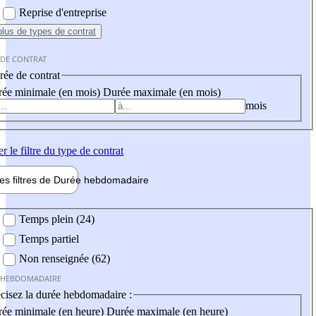
Reprise d'entreprise
plus
de types de contrat
 DE CONTRAT
ée de contrat
ée minimale (en mois)
Durée maximale (en mois)
mois
er
le filtre du type de contrat
les filtres de
Durée hebdo
madaire
 hebdomadaire
Temps plein (24)
Temps partiel
Non renseignée (62)
 HEBDOMADAIRE
cisez la durée hebdomadaire :
ée minimale (en heure)
Durée maximale (en heure)