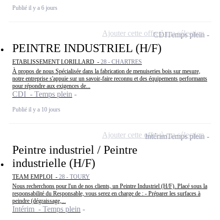
Publié il y a 6 jours
Ajouter cette offre à ma sélection
CDI
Temps plein
PEINTRE INDUSTRIEL (H/F)
ETABLISSEMENT LORILLARD -
28 - CHARTRES
À propos de nous Spécialisée dans la fabrication de menuiseries bois sur mesure,
notre entreprise s'appuie sur un savoir-faire reconnu et des équipements performants
pour répondre aux exigences de...
CDI - Temps plein
Publié il y a 10 jours
Ajouter cette offre à ma sélection
Intérim
Temps plein
Peintre industriel / Peintre
industrielle (H/F)
TEAM EMPLOI -
28 - TOURY
Nous recherchons pour l'un de nos clients, un Peintre Industriel (H/F). Placé sous la
responsabilité du Responsable, vous serez en charge de : - Préparer les surfaces à
peindre (dégraissage,...
Intérim - Temps plein