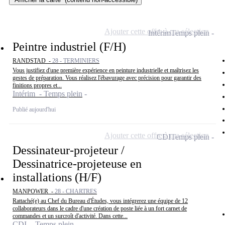
Ajouter cette offre à ma sélection
Intérim
Temps plein
Peintre industriel (F/H)
RANDSTAD -
28 - TERMINIERS
Vous justifiez d'une première expérience en peinture industrielle et maîtrisez les
gestes de préparation. Vous réalisez l'ébavurage avec précision pour garantir des
finitions propres et...
Intérim - Temps plein
Publié aujourd'hui
Ajouter cette offre à ma sélection
CDI
Temps plein
Dessinateur-projeteur /
Dessinatrice-projeteuse en
installations (H/F)
MANPOWER -
28 - CHARTRES
Rattaché(e) au Chef du Bureau d'Études, vous intégrerez une équipe de 12
collaborateurs dans le cadre d'une création de poste liée à un fort carnet de
commandes et un surcroît d'activité. Dans cette...
CDI - Temps plein