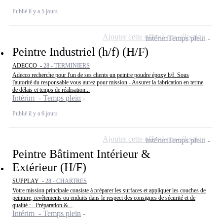
Publié il y a 5 jours
Ajouter cette offre à ma sélection
Intérim
Temps plein
Peintre Industriel (h/f) (H/F)
ADECCO -
28 - TERMINIERS
Adecco recherche pour l'un de ses clients un peintre poudre époxy h/f. Sous
l'autorité du responsable vous aurez pour mission - Assurer la fabrication en terme
de délais et temps de réalisation...
Intérim - Temps plein
Publié il y a 6 jours
Ajouter cette offre à ma sélection
Intérim
Temps plein
Peintre Bâtiment Intérieur &
Extérieur (H/F)
SUPPLAY -
28 - CHARTRES
Votre mission principale consiste à préparer les surfaces et appliquer les couches de
peinture, revêtements ou enduits dans le respect des consignes de sécurité et de
qualité : - Préparation &...
Intérim - Temps plein