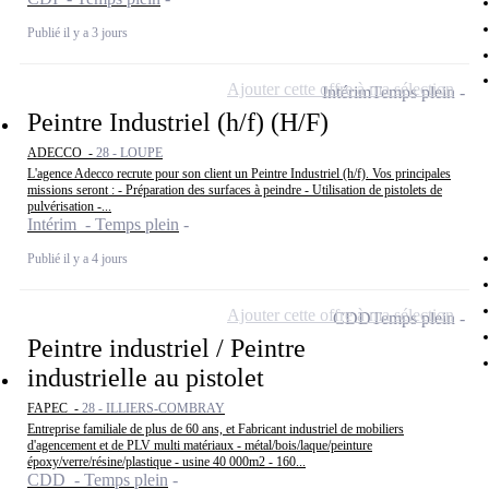
Publié il y a 3 jours
Ajouter cette offre à ma sélection
Intérim
Temps plein
Peintre Industriel (h/f) (H/F)
ADECCO -
28 - LOUPE
L'agence Adecco recrute pour son client un Peintre Industriel (h/f). Vos principales
missions seront : - Préparation des surfaces à peindre - Utilisation de pistolets de
pulvérisation -...
Intérim - Temps plein
Publié il y a 4 jours
Ajouter cette offre à ma sélection
CDD
Temps plein
Peintre industriel / Peintre
industrielle au pistolet
FAPEC -
28 - ILLIERS-COMBRAY
Entreprise familiale de plus de 60 ans, et Fabricant industriel de mobiliers
d'agencement et de PLV multi matériaux - métal/bois/laque/peinture
époxy/verre/résine/plastique - usine 40 000m2 - 160...
CDD - Temps plein