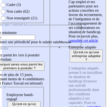
Cap emploi et ses
Cadre (3)
partenaires pour ses
actions concrètes en
Non cadre (62)
faveur du recrutement,
Non renseignée (21)
de l’intégration et de
l’accompagnement de
IRE BRUT MINIMUM
ses collaborateurs en
situation de handicap.
re minimum
Pour en savoir plus,
consultez cet article
.
ssez une périodicité pour le salaire saisi
Entreprise adaptée
NITÉS
Qu'est-ce qu'une
z parmi les 1ers à postuler
entreprise adaptée
résultats
?
urquoi serez-vous parmi les
L'entreprise adaptée
premiers à postuler ?
permet à un travailleur
es de plus de 15 jours,
en situation de
tant moins de 4 candidatures
handicap d'exercer
t France Travail est informé)
une activité
ICAP
professionnelle dans
des conditions
Employeur handi-
adaptées à ses
engagé
capacités. Pour en
Qu'est-ce qu'un
savoir plus,
consultez