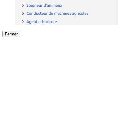
Fermer
Fermer
le détail de l'offre
/
Offre
sur
Offre précéden