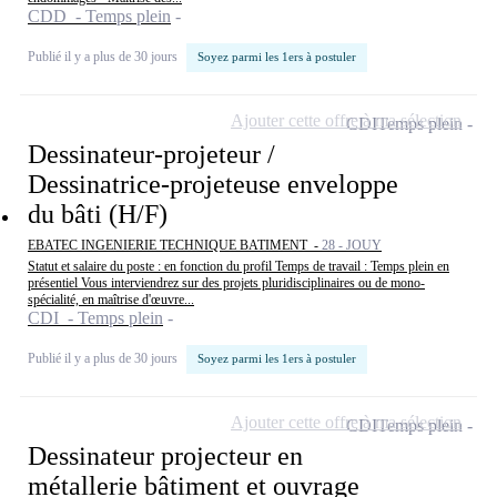
CDD - Temps plein
Publié il y a plus de 30 jours
Soyez parmi les 1ers à postuler
Ajouter cette offre à ma sélection
CDI
Temps plein
Dessinateur-projeteur /
Dessinatrice-projeteuse enveloppe
du bâti (H/F)
EBATEC INGENIERIE TECHNIQUE BATIMENT -
28 - JOUY
Statut et salaire du poste : en fonction du profil Temps de travail : Temps plein en
présentiel Vous interviendrez sur des projets pluridisciplinaires ou de mono-
spécialité, en maîtrise d'œuvre...
CDI - Temps plein
Publié il y a plus de 30 jours
Soyez parmi les 1ers à postuler
Ajouter cette offre à ma sélection
CDI
Temps plein
Dessinateur projecteur en
métallerie bâtiment et ouvrage