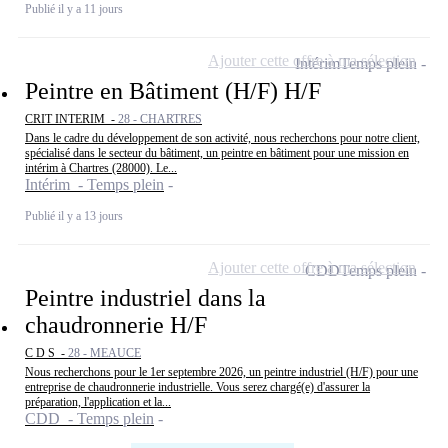
Publié il y a 11 jours
Ajouter cette offre à ma sélection
Intérim
Temps plein
Peintre en Bâtiment (H/F) H/F
CRIT INTERIM -
28 - CHARTRES
Dans le cadre du développement de son activité, nous recherchons pour notre client,
spécialisé dans le secteur du bâtiment, un peintre en bâtiment pour une mission en
intérim à Chartres (28000). Le...
Intérim - Temps plein
Publié il y a 13 jours
Ajouter cette offre à ma sélection
CDD
Temps plein
Peintre industriel dans la
chaudronnerie H/F
C D S -
28 - MEAUCE
Nous recherchons pour le 1er septembre 2026, un peintre industriel (H/F) pour une
entreprise de chaudronnerie industrielle. Vous serez chargé(e) d'assurer la
préparation, l'application et la...
CDD - Temps plein