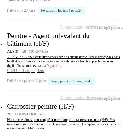
Publié il y a 26 jours
Soyez parmi les 1ers à postuler
Ajouter cette offre à ma sélection
CDD
Temps plein
Peintre - Agent polyvalent du
bâtiment (H/F)
ADS 37 -
28 - MORANCEZ
VOS MISSIONS : Vous intervenez chez nos clients particuliers et entreprises dans
le 28 et le 45. Vous vous déplacez avec le véhicule de fonction pris le matin au
dépôt. Nous sommes mandatés par les...
CDD - Temps plein
Publié il y a plus de 30 jours
Soyez parmi les 1ers à postuler
Ajouter cette offre à ma sélection
CDD
Temps plein
Carrossier peintre (H/F)
28 - ILLIERS COMBRAY
Nous recherchons pour compléter notre équipe un carrossier peintre (H/F). Vos
missions seront les suivantes : - Démontage, découpe et remplacement des éléments
endommagés - Maîtrise des...