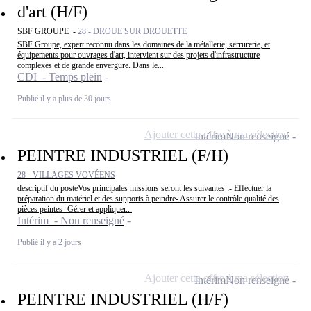
d'art (H/F)
SBF GROUPE -
28 - DROUE SUR DROUETTE
SBF Groupe, expert reconnu dans les domaines de la métallerie, serrurerie, et
équipements pour ouvrages d'art, intervient sur des projets d'infrastructure
complexes et de grande envergure. Dans le...
CDI - Temps plein
Publié il y a plus de 30 jours
Ajouter cette offre à ma sélection
Intérim
Non renseigné
PEINTRE INDUSTRIEL (F/H)
28 - VILLAGES VOVÉENS
descriptif du posteVos principales missions seront les suivantes :- Effectuer la
préparation du matériel et des supports à peindre- Assurer le contrôle qualité des
pièces peintes- Gérer et appliquer...
Intérim - Non renseigné
Publié il y a 2 jours
Ajouter cette offre à ma sélection
Intérim
Non renseigné
PEINTRE INDUSTRIEL (H/F)