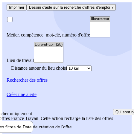
Imprimer
Besoin d'aide sur la recherche d'offres d'emploi ?
Métier, compétence, mot-clé, numéro d'offre
Lieu de travail
Distance autour du lieu choisi
Rechercher
des offres
Créer une alerte
Qui sont n
icher uniquement
 offres France Travail
Cette action recharge la liste des offres
les filtres de
Date de création
de l'offre