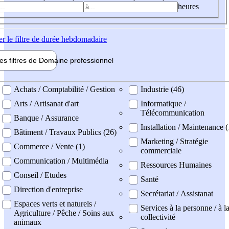
heures
er
le filtre de durée hebdomadaire
les filtres de
Domaine pro
fessionnel
ne professionel
Achats / Comptabilité / Gestion
Industrie (46)
Arts / Artisanat d'art
Informatique /
Télécommunication
Banque / Assurance
Installation / Maintenance 
Bâtiment / Travaux Publics (26)
Marketing / Stratégie
Commerce / Vente (1)
commerciale
Communication / Multimédia
Ressources Humaines
Conseil / Etudes
Santé
Direction d'entreprise
Secrétariat / Assistanat
Espaces verts et naturels /
Services à la personne / à l
Agriculture / Pêche / Soins aux
collectivité
animaux