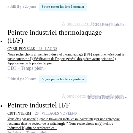
Publié il y a 20 jours
Soyez parmi les 1ers à postuler
Ajouter cette offre à ma sélection
CDI
Temps plein
Peintre industriel thermolaquage
(H/F)
CYRIL PONELLE -
28 - LAONS
Nous recherchons un peintre industriel thermolaquage (H/F) expérimenté(e) dont le
poste consiste : 1) Vérification de l'aspect général des pièces avant peinture 2)
Application de la poudre (apprêt...
CDI - Temps plein
Publié il y a 20 jours
Soyez parmi les 1ers à postuler
Ajouter cette offre à ma sélection
Intérim
Temps plein
Peintre industriel H/F
CRIT INTERIM -
28 - VILLAGES VOVÉENS
Vous êtes passionné(e) par le travail du métal et souhaitez intégrer une entreprise
reconnue dans le secteur de la métallurgie ? Nous recherchons un(e) Peintre
Industriel(le) afin de renforcer les...
Intérim - Temps plein