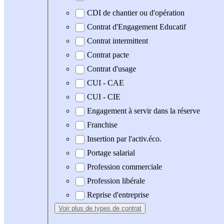
CDI de chantier ou d'opération
Contrat d'Engagement Educatif
Contrat intermittent
Contrat pacte
Contrat d'usage
CUI - CAE
CUI - CIE
Engagement à servir dans la réserve
Franchise
Insertion par l'activ.éco.
Portage salarial
Profession commerciale
Profession libérale
Reprise d'entreprise
Voir plus
de types de contrat