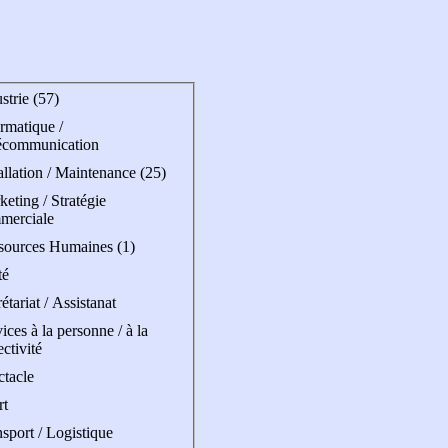
strie (57)
rmatique /
écommunication
allation / Maintenance (25)
eting / Stratégie
merciale
sources Humaines (1)
té
étariat / Assistanat
ices à la personne / à la
ectivité
ctacle
rt
sport / Logistique