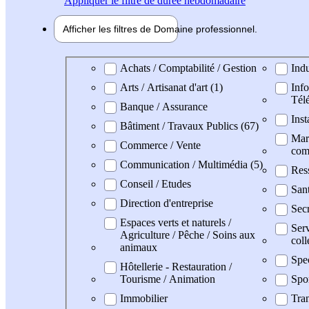
Appliquer
le filtre de durée hebdomadaire
Afficher les filtres de
Domaine pro
fessionnel
Domaine professionel
Achats / Comptabilité / Gestion
Indu
Arts / Artisanat d'art (1)
Info
Tél
Banque / Assurance
Inst
Bâtiment / Travaux Publics (67)
Mark
Commerce / Vente
com
Communication / Multimédia (5)
Res
Conseil / Etudes
San
Direction d'entreprise
Secr
Espaces verts et naturels /
Serv
Agriculture / Pêche / Soins aux
coll
animaux
Spe
Hôtellerie - Restauration /
Tourisme / Animation
Spo
Immobilier
Tran