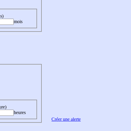
s)
mois
ure)
heures
Créer une alerte