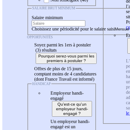
de
l
SALAIRE BRUT MINIMUM
se
si
Salaire minimum
Po
co
Choisissez une périodicité pour le salaire saisi
En
OPPORTUNITÉS
Soyez parmi les 1ers à postuler
(3)
résultats
Pourquoi serez-vous parmi les
L'
premiers à postuler ?
pe
Offres de plus de 15 jours,
en
comptant moins de 4 candidatures
ha
(dont France Travail est informé)
un
HANDICAP
pr
de
Employeur handi-
ad
engagé
ca
Qu'est-ce qu'un
sa
employeur handi-
le
engagé ?
Un employeur handi-
engagé est un