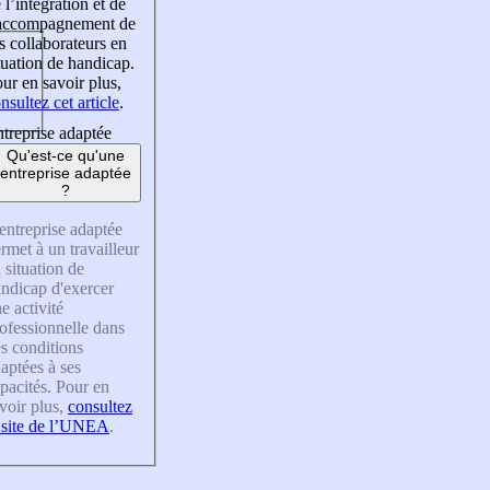
 l’intégration et de
’accompagnement de
s collaborateurs en
tuation de handicap.
ur en savoir plus,
nsultez cet article
.
treprise adaptée
Qu'est-ce qu'une
entreprise adaptée
?
entreprise adaptée
rmet à un travailleur
 situation de
ndicap d'exercer
e activité
ofessionnelle dans
s conditions
aptées à ses
pacités. Pour en
voir plus,
consultez
 site de l’UNEA
.