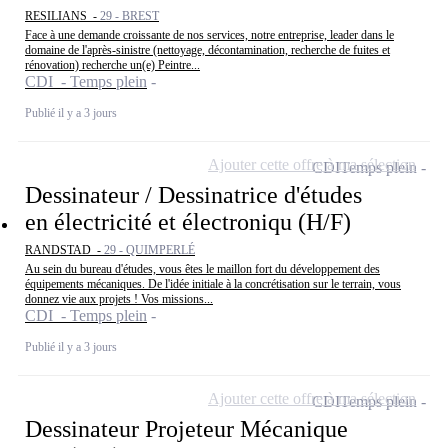
RESILIANS -
29 - BREST
Face à une demande croissante de nos services, notre entreprise, leader dans le
domaine de l'après-sinistre (nettoyage, décontamination, recherche de fuites et
rénovation) recherche un(e) Peintre...
CDI - Temps plein
Publié il y a 3 jours
Ajouter cette offre à ma sélection
CDI
Temps plein
Dessinateur / Dessinatrice d'études
en électricité et électroniqu (H/F)
RANDSTAD -
29 - QUIMPERLÉ
Au sein du bureau d'études, vous êtes le maillon fort du développement des
équipements mécaniques. De l'idée initiale à la concrétisation sur le terrain, vous
donnez vie aux projets ! Vos missions...
CDI - Temps plein
Publié il y a 3 jours
Ajouter cette offre à ma sélection
CDI
Temps plein
Dessinateur Projeteur Mécanique