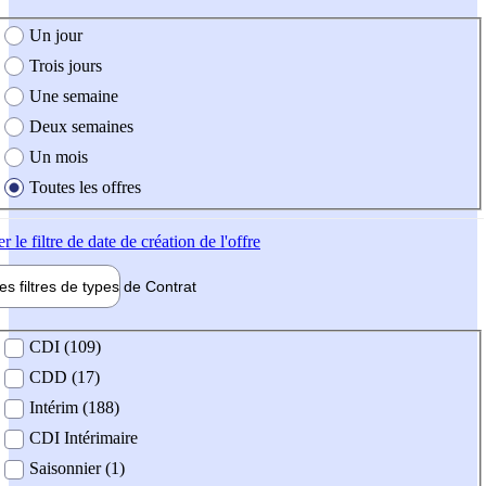
e création de l'offre
Un jour
Trois jours
Une semaine
Deux semaines
Un mois
Toutes les offres
er
le filtre de date de création de l'offre
les filtres de types de
Contrat
de contrat
CDI (109)
CDD (17)
Intérim (188)
CDI Intérimaire
Saisonnier (1)