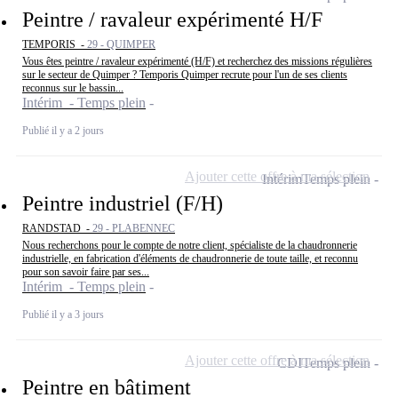
Peintre / ravaleur expérimenté H/F
TEMPORIS -
29 - QUIMPER
Vous êtes peintre / ravaleur expérimenté (H/F) et recherchez des missions régulières
sur le secteur de Quimper ? Temporis Quimper recrute pour l'un de ses clients
reconnus sur le bassin...
Intérim - Temps plein
Publié il y a 2 jours
Ajouter cette offre à ma sélection
Intérim
Temps plein
Peintre industriel (F/H)
RANDSTAD -
29 - PLABENNEC
Nous recherchons pour le compte de notre client, spécialiste de la chaudronnerie
industrielle, en fabrication d'éléments de chaudronnerie de toute taille, et reconnu
pour son savoir faire par ses...
Intérim - Temps plein
Publié il y a 3 jours
Ajouter cette offre à ma sélection
CDI
Temps plein
Peintre en bâtiment