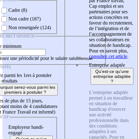
IFICATION
par France travail,
Cap emploi et ses
Cadre (8)
partenaires pour ses
actions concrètes en
Non cadre (187)
faveur du recrutement,
Non renseignée (124)
de l’intégration et de
l’accompagnement de
IRE BRUT MINIMUM
ses collaborateurs en
situation de handicap.
re minimum
Pour en savoir plus,
consultez cet article
.
ssez une périodicité pour le salaire saisi
Entreprise adaptée
NITÉS
Qu'est-ce qu'une
z parmi les 1ers à postuler
entreprise adaptée
)
résultats
?
urquoi serez-vous parmi les
L'entreprise adaptée
premiers à postuler ?
permet à un travailleur
es de plus de 15 jours,
en situation de
tant moins de 4 candidatures
handicap d'exercer
t France Travail est informé)
une activité
ICAP
professionnelle dans
des conditions
Employeur handi-
adaptées à ses
engagé
capacités. Pour en
Qu'est-ce qu'un