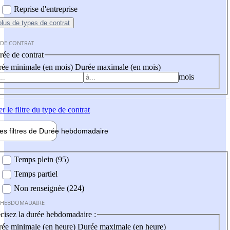
Reprise d'entreprise
plus
de types de contrat
 DE CONTRAT
ée de contrat
ée minimale (en mois)
Durée maximale (en mois)
mois
er
le filtre du type de contrat
les filtres de
Durée hebdo
madaire
 hebdomadaire
Temps plein (95)
Temps partiel
Non renseignée (224)
 HEBDOMADAIRE
cisez la durée hebdomadaire :
ée minimale (en heure)
Durée maximale (en heure)