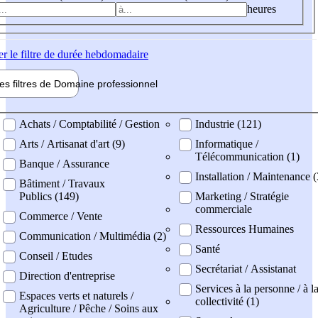
heures
er
le filtre de durée hebdomadaire
les filtres de
Domaine pro
fessionnel
ne professionel
Achats / Comptabilité / Gestion
Industrie (121)
Arts / Artisanat d'art (9)
Informatique /
Télécommunication (1)
Banque / Assurance
Installation / Maintenance 
Bâtiment / Travaux
Publics (149)
Marketing / Stratégie
commerciale
Commerce / Vente
Ressources Humaines
Communication / Multimédia (2)
Santé
Conseil / Etudes
Secrétariat / Assistanat
Direction d'entreprise
Services à la personne / à l
Espaces verts et naturels /
collectivité (1)
Agriculture / Pêche / Soins aux