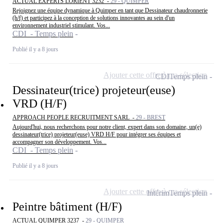
ACTUAL EXPERTS LORIENT 3232 -
29 - QUIMPER
Rejoignez une équipe dynamique à Quimper en tant que Dessinateur chaudronnerie
(h/f) et participez à la conception de solutions innovantes au sein d'un
environnement industriel stimulant. Vos...
CDI - Temps plein
Publié il y a 8 jours
Ajouter cette offre à ma sélection
CDI
Temps plein
Dessinateur(trice) projeteur(euse)
VRD (H/F)
APPROACH PEOPLE RECRUITMENT SARL -
29 - BREST
Aujourd'hui, nous recherchons pour notre client, expert dans son domaine, un(e)
dessinateur(trice) projeteur(euse) VRD H/F pour intégrer ses équipes et
accompagner son développement. Vos...
CDI - Temps plein
Publié il y a 8 jours
Ajouter cette offre à ma sélection
Intérim
Temps plein
Peintre bâtiment (H/F)
ACTUAL QUIMPER 3237 -
29 - QUIMPER