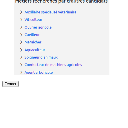
Fermer
Fermer
le détail de l'offre
/
Offre
sur
Offre précéden