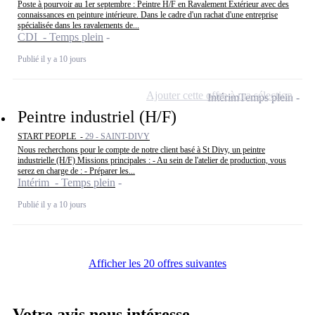
Poste à pourvoir au 1er septembre : Peintre H/F en Ravalement Extérieur avec des
connaissances en peinture intérieure. Dans le cadre d'un rachat d'une entreprise
spécialisée dans les ravalements de...
CDI - Temps plein
Publié il y a 10 jours
Ajouter cette offre à ma sélection
Intérim
Temps plein
Peintre industriel (H/F)
START PEOPLE -
29 - SAINT-DIVY
Nous recherchons pour le compte de notre client basé à St Divy, un peintre
industrielle (H/F) Missions principales : - Au sein de l'atelier de production, vous
serez en charge de : - Préparer les...
Intérim - Temps plein
Publié il y a 10 jours
Afficher les 20 offres suivantes
Votre avis nous intéresse