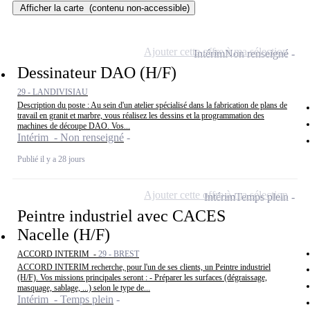
Afficher la carte
(contenu non-accessible)
Ajouter cette offre à ma sélection
Intérim
Non renseigné
Dessinateur DAO (H/F)
29 - LANDIVISIAU
Description du poste : Au sein d'un atelier spécialisé dans la fabrication de plans de
travail en granit et marbre, vous réalisez les dessins et la programmation des
machines de découpe DAO. Vos...
Intérim - Non renseigné
Publié il y a 28 jours
Ajouter cette offre à ma sélection
Intérim
Temps plein
Peintre industriel avec CACES
Nacelle (H/F)
ACCORD INTERIM -
29 - BREST
ACCORD INTERIM recherche, pour l'un de ses clients, un Peintre industriel
(H/F). Vos missions principales seront : - Préparer les surfaces (dégraissage,
masquage, sablage, ...) selon le type de...
Intérim - Temps plein