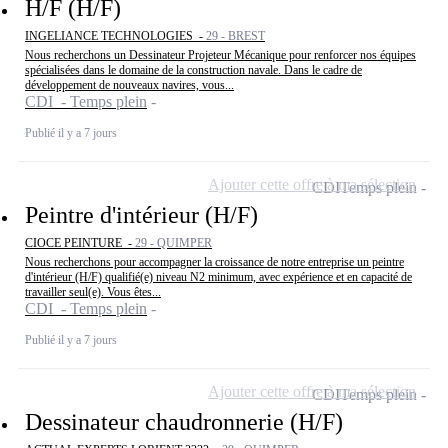
H/F (H/F)
INGELIANCE TECHNOLOGIES -
29 - BREST
Nous recherchons un Dessinateur Projeteur Mécanique pour renforcer nos équipes
spécialisées dans le domaine de la construction navale. Dans le cadre de
développement de nouveaux navires, vous...
CDI - Temps plein
Publié il y a 7 jours
Ajouter cette offre à ma sélection
CDI
Temps plein
Peintre d'intérieur (H/F)
CIOCE PEINTURE -
29 - QUIMPER
Nous recherchons pour accompagner la croissance de notre entreprise un peintre
d'intérieur (H/F) qualifié(e) niveau N2 minimum, avec expérience et en capacité de
travailler seul(e). Vous êtes...
CDI - Temps plein
Publié il y a 7 jours
Ajouter cette offre à ma sélection
CDI
Temps plein
Dessinateur chaudronnerie (H/F)