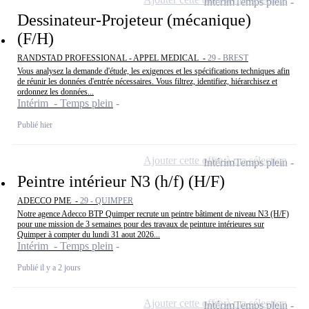
Intérim
Temps plein
Dessinateur-Projeteur (mécanique)
(F/H)
RANDSTAD PROFESSIONAL - APPEL MEDICAL -
29 - BREST
Vous analysez la demande d'étude, les exigences et les spécifications techniques afin
de réunir les données d'entrée nécessaires. Vous filtrez, identifiez, hiérarchisez et
ordonnez les données...
Intérim - Temps plein
Publié hier
Ajouter cette offre à ma sélection
Intérim
Temps plein
Peintre intérieur N3 (h/f) (H/F)
ADECCO PME -
29 - QUIMPER
Notre agence Adecco BTP Quimper recrute un peintre bâtiment de niveau N3 (H/F)
pour une mission de 3 semaines pour des travaux de peinture intérieures sur
Quimper à compter du lundi 31 aout 2026...
Intérim - Temps plein
Publié il y a 2 jours
Ajouter cette offre à ma sélection
Intérim
Temps plein