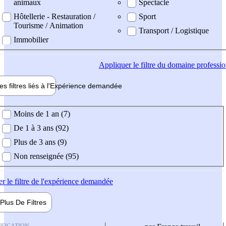
animaux
Spectacle
Hôtellerie - Restauration /
Sport
Tourisme / Animation
Transport / Logistique
Immobilier
Appliquer
le filtre du domaine professi
es filtres liés à l'
Expérience
demandée
ience demandée
Moins de 1 an (7)
De 1 à 3 ans (92)
Plus de 3 ans (9)
Non renseignée (95)
er
le filtre de l'expérience demandée
Plus De
Filtres