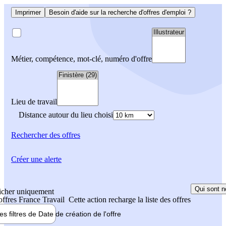
Imprimer
Besoin d'aide sur la recherche d'offres d'emploi ?
Métier, compétence, mot-clé, numéro d'offre
Lieu de travail
Distance autour du lieu choisi
Rechercher
des offres
Créer une alerte
Qui sont n
icher uniquement
 offres France Travail
Cette action recharge la liste des offres
les filtres de
Date de création
de l'offre