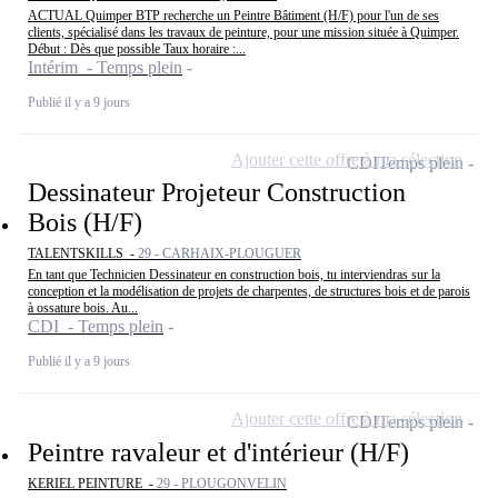
ACTUAL Quimper BTP recherche un Peintre Bâtiment (H/F) pour l'un de ses
clients, spécialisé dans les travaux de peinture, pour une mission située à Quimper.
Début : Dès que possible Taux horaire :...
Intérim - Temps plein
Publié il y a 9 jours
Ajouter cette offre à ma sélection
CDI
Temps plein
Dessinateur Projeteur Construction
Bois (H/F)
TALENTSKILLS -
29 - CARHAIX-PLOUGUER
En tant que Technicien Dessinateur en construction bois, tu interviendras sur la
conception et la modélisation de projets de charpentes, de structures bois et de parois
à ossature bois. Au...
CDI - Temps plein
Publié il y a 9 jours
Ajouter cette offre à ma sélection
CDI
Temps plein
Peintre ravaleur et d'intérieur (H/F)
KERIEL PEINTURE -
29 - PLOUGONVELIN