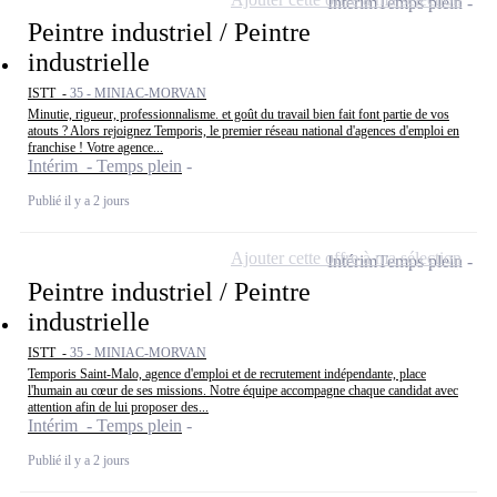
Intérim
Temps plein
Peintre industriel / Peintre
industrielle
ISTT -
35 - MINIAC-MORVAN
Minutie, rigueur, professionnalisme. et goût du travail bien fait font partie de vos
atouts ? Alors rejoignez Temporis, le premier réseau national d'agences d'emploi en
franchise ! Votre agence...
Intérim - Temps plein
Publié il y a 2 jours
Ajouter cette offre à ma sélection
Intérim
Temps plein
Peintre industriel / Peintre
industrielle
ISTT -
35 - MINIAC-MORVAN
Temporis Saint-Malo, agence d'emploi et de recrutement indépendante, place
l'humain au cœur de ses missions. Notre équipe accompagne chaque candidat avec
attention afin de lui proposer des...
Intérim - Temps plein
Publié il y a 2 jours