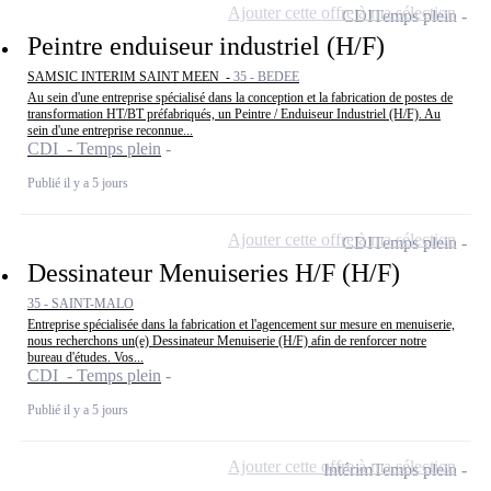
Ajouter cette offre à ma sélection
CDI
Temps plein
Peintre enduiseur industriel (H/F)
SAMSIC INTERIM SAINT MEEN -
35 - BEDEE
Au sein d'une entreprise spécialisé dans la conception et la fabrication de postes de
transformation HT/BT préfabriqués, un Peintre / Enduiseur Industriel (H/F). Au
sein d'une entreprise reconnue...
CDI - Temps plein
Publié il y a 5 jours
Ajouter cette offre à ma sélection
CDI
Temps plein
Dessinateur Menuiseries H/F (H/F)
35 - SAINT-MALO
Entreprise spécialisée dans la fabrication et l'agencement sur mesure en menuiserie,
nous recherchons un(e) Dessinateur Menuiserie (H/F) afin de renforcer notre
bureau d'études. Vos...
CDI - Temps plein
Publié il y a 5 jours
Ajouter cette offre à ma sélection
Intérim
Temps plein