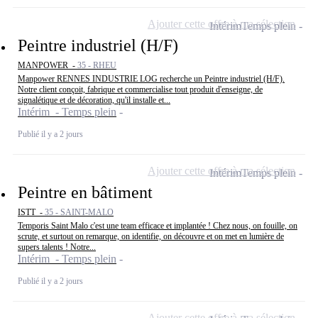
Ajouter cette offre à ma sélection
Intérim
Temps plein
Peintre industriel (H/F)
MANPOWER -
35 - RHEU
Manpower RENNES INDUSTRIE LOG recherche un Peintre industriel (H/F).
Notre client conçoit, fabrique et commercialise tout produit d'enseigne, de
signalétique et de décoration, qu'il installe et...
Intérim - Temps plein
Publié il y a 2 jours
Ajouter cette offre à ma sélection
Intérim
Temps plein
Peintre en bâtiment
ISTT -
35 - SAINT-MALO
Temporis Saint Malo c'est une team efficace et implantée ! Chez nous, on fouille, on
scrute, et surtout on remarque, on identifie, on découvre et on met en lumière de
supers talents ! Notre...
Intérim - Temps plein
Publié il y a 2 jours
Ajouter cette offre à ma sélection