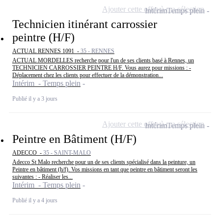
Ajouter cette offre à ma sélection
Intérim
Temps plein
Technicien itinérant carrossier
peintre (H/F)
ACTUAL RENNES 1091 -
35 - RENNES
ACTUAL MORDELLES recherche pour l'un de ses clients basé à Rennes, un
TECHNICIEN CARROSSIER PEINTRE H/F. Vous aurez pour missions : -
Déplacement chez les clients pour effectuer de la démonstration...
Intérim - Temps plein
Publié il y a 3 jours
Ajouter cette offre à ma sélection
Intérim
Temps plein
Peintre en Bâtiment (H/F)
ADECCO -
35 - SAINT-MALO
Adecco St Malo recherche pour un de ses clients spécialisé dans la peinture, un
Peintre en bâtiment (h/f). Vos missions en tant que peintre en bâtiment seront les
suivantes : - Réaliser les...
Intérim - Temps plein
Publié il y a 4 jours