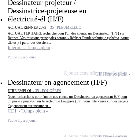
Dessinateur-projeteur /
Dessinatrice-projeteuse en
électricité-él (H/F)
ACTUAL RENNES 2073 -
35 - PLEUMELEUC
ACTUAL TERTIAIRE recherche pour l'un des clients, un Dessinateur (H/F) sur
Rennes. Vos missions principales seront :- Réaliser l'étude technique (schéma, carnet
câbles,) à partir des dossiers...
Intérim - Temps plein
Publié il y a 5 jours
Ajouter cette offre à ma sélection
CDI
Temps plein
Dessinateur en agencement (H/F)
ETRE EMPLOI -
35 - FOUGÈRES
Nous recherchons pour l'un de nos clients un Dessinateur en agencement H/F pour
un poste à pourvoir sur le secteur de Fougères (35). Vous intervenez sur des projets
d'agencement sur mesure en...
CDI - Temps plein
Publié il y a 6 jours
Ajouter cette offre à ma sélection