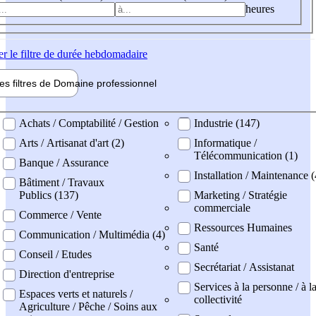
heures
er
le filtre de durée hebdomadaire
les filtres de
Domaine pro
fessionnel
ne professionel
Achats / Comptabilité / Gestion
Industrie (147)
Arts / Artisanat d'art (2)
Informatique /
Télécommunication (1)
Banque / Assurance
Installation / Maintenance 
Bâtiment / Travaux
Publics (137)
Marketing / Stratégie
commerciale
Commerce / Vente
Ressources Humaines
Communication / Multimédia (4)
Santé
Conseil / Etudes
Secrétariat / Assistanat
Direction d'entreprise
Services à la personne / à l
Espaces verts et naturels /
collectivité
Agriculture / Pêche / Soins aux