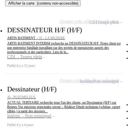
Afficher la carte
(contenu non-accessible)
Ajouter cette offre à ma sélection
CDI
Temps plein
DESSINATEUR H/F (H/F)
ARTIS BATIMENT -
35 - LA MEZIERE
ARTIS BATIMENT INTERIM recherche un DESSINATEUR H/F. Notre client est
une entreprise familiale travaillant sur des projets de menuiseries auprès des
professionnels et des particuliers. Lieu de la...
CDI - Temps plein
Publié il y a 12 jours
Ajouter cette offre à ma sélection
Intérim
Non renseigné
Dessinateur (H/F)
35 - PLEUMELEUC
ACTUAL TERTIAIRE recherche pour l'un des clients, un Dessinateur (H/F) sur
Rennes.Vos missions principales seront :- Réaliser l'étude technique (schéma, carnet
câbles,) à partir des dossiers...
Intérim - Non renseigné
Publié il y a 4 jours