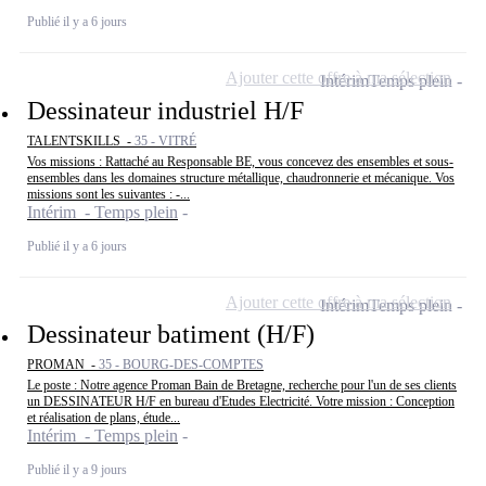
Publié il y a 6 jours
Ajouter cette offre à ma sélection
Intérim
Temps plein
Dessinateur industriel H/F
TALENTSKILLS -
35 - VITRÉ
Vos missions : Rattaché au Responsable BE, vous concevez des ensembles et sous-
ensembles dans les domaines structure métallique, chaudronnerie et mécanique. Vos
missions sont les suivantes : -...
Intérim - Temps plein
Publié il y a 6 jours
Ajouter cette offre à ma sélection
Intérim
Temps plein
Dessinateur batiment (H/F)
PROMAN -
35 - BOURG-DES-COMPTES
Le poste : Notre agence Proman Bain de Bretagne, recherche pour l'un de ses clients
un DESSINATEUR H/F en bureau d'Etudes Electricité. Votre mission : Conception
et réalisation de plans, étude...
Intérim - Temps plein
Publié il y a 9 jours