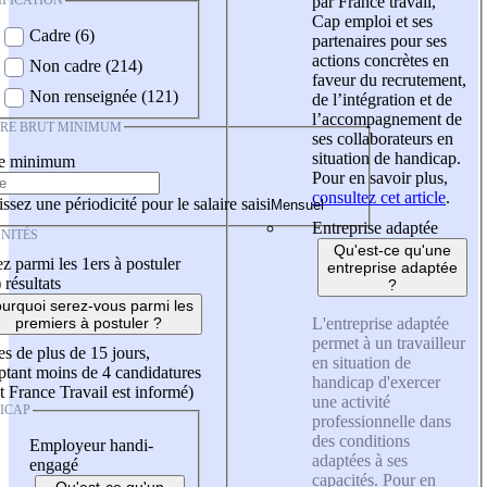
IFICATION
par France travail,
Cap emploi et ses
Cadre (6)
partenaires pour ses
actions concrètes en
Non cadre (214)
faveur du recrutement,
Non renseignée (121)
de l’intégration et de
l’accompagnement de
IRE BRUT MINIMUM
ses collaborateurs en
situation de handicap.
re minimum
Pour en savoir plus,
consultez cet article
.
ssez une périodicité pour le salaire saisi
Entreprise adaptée
NITÉS
Qu'est-ce qu'une
z parmi les 1ers à postuler
entreprise adaptée
)
résultats
?
urquoi serez-vous parmi les
L'entreprise adaptée
premiers à postuler ?
permet à un travailleur
es de plus de 15 jours,
en situation de
tant moins de 4 candidatures
handicap d'exercer
t France Travail est informé)
une activité
ICAP
professionnelle dans
des conditions
Employeur handi-
adaptées à ses
engagé
capacités. Pour en
Qu'est-ce qu'un