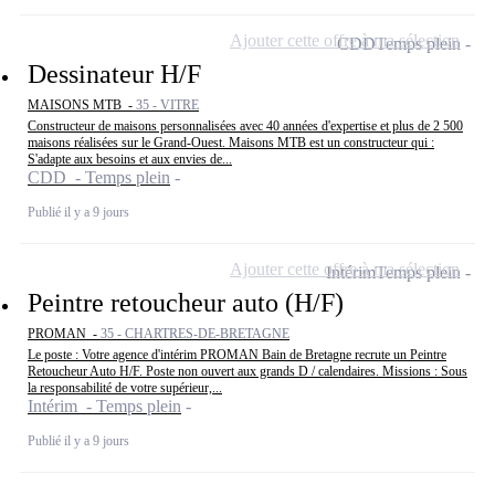
Ajouter cette offre à ma sélection
CDD
Temps plein
Dessinateur H/F
MAISONS MTB -
35 - VITRE
Constructeur de maisons personnalisées avec 40 années d'expertise et plus de 2 500
maisons réalisées sur le Grand-Ouest. Maisons MTB est un constructeur qui :
S'adapte aux besoins et aux envies de...
CDD - Temps plein
Publié il y a 9 jours
Ajouter cette offre à ma sélection
Intérim
Temps plein
Peintre retoucheur auto (H/F)
PROMAN -
35 - CHARTRES-DE-BRETAGNE
Le poste : Votre agence d'intérim PROMAN Bain de Bretagne recrute un Peintre
Retoucheur Auto H/F. Poste non ouvert aux grands D / calendaires. Missions : Sous
la responsabilité de votre supérieur,...
Intérim - Temps plein
Publié il y a 9 jours