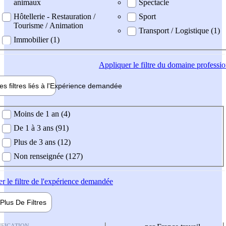
animaux
Spectacle
Hôtellerie - Restauration /
Sport
Tourisme / Animation
Transport / Logistique (1)
Immobilier (1)
Appliquer
le filtre du domaine professi
es filtres liés à l'
Expérience
demandée
ience demandée
Moins de 1 an (4)
De 1 à 3 ans (91)
Plus de 3 ans (12)
Non renseignée (127)
er
le filtre de l'expérience demandée
Plus De
Filtres