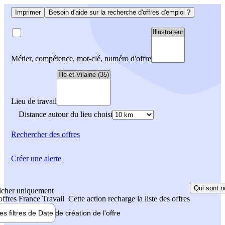
Imprimer
Besoin d'aide sur la recherche d'offres d'emploi ?
Métier, compétence, mot-clé, numéro d'offre
Lieu de travail
Distance autour du lieu choisi
Rechercher
des offres
Créer une alerte
Qui sont n
icher uniquement
 offres France Travail
Cette action recharge la liste des offres
les filtres de
Date de création
de l'offre