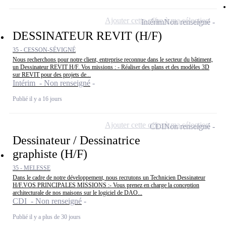
Ajouter cette offre à ma sélection
Intérim
Non renseigné
DESSINATEUR REVIT (H/F)
35 - CESSON-SÉVIGNÉ
Nous recherchons pour notre client, entreprise reconnue dans le secteur du bâtiment,
un Dessinateur REVIT H/F. Vos missions : - Réaliser des plans et des modèles 3D
sur REVIT pour des projets de...
Intérim - Non renseigné
Publié il y a 16 jours
Ajouter cette offre à ma sélection
CDI
Non renseigné
Dessinateur / Dessinatrice
graphiste (H/F)
35 - MELESSE
Dans le cadre de notre développement, nous recrutons un Technicien Dessinateur
H/F.VOS PRINCIPALES MISSIONS :- Vous prenez en charge la conception
architecturale de nos maisons sur le logiciel de DAO...
CDI - Non renseigné
Publié il y a plus de 30 jours