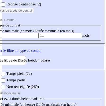
Reprise d'entreprise (2)
plus
de types de contrat
 DE CONTRAT
ée de contrat
ée minimale (en mois)
Durée maximale (en mois)
mois
er
le filtre du type de contrat
les filtres de
Durée hebdo
madaire
 hebdomadaire
Temps plein (72)
Temps partiel
Non renseignée (269)
 HEBDOMADAIRE
cisez la durée hebdomadaire :
ée minimale (en heure)
Durée maximale (en heure)