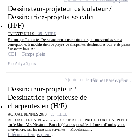
CDI
Temps plein
Dessinateur-projeteur calculateur /
Dessinatrice-projeteuse calcu
(H/F)
TALENTSKILLS -
35 - VITRÉ
En tant que Technicien Dessinateur en construction bois, tu interviendras sur la
conception et la modélisation de projets de charpentes, de structures bois et de parois
à ossature bois. Au...
CDI - Temps plein
Publié il y a 6 jours
Ajouter cette offre à ma sélection
Intérim
Temps plein
Dessinateur-projeteur /
Dessinatrice-projeteuse de
charpentes en (H/F)
ACTUAL RENNES 2073 -
35 - RHEU
ACTUAL TERTIAIRE recrute un DESSINATEUR PROJETEUR CHARPENTE
sur le Rheu. Vos Missions : Rattaché(e) au responsable du bureau d'études, vous
interviendrez sur les missions suivantes : - Modélisation...
Intérim - Temps plein