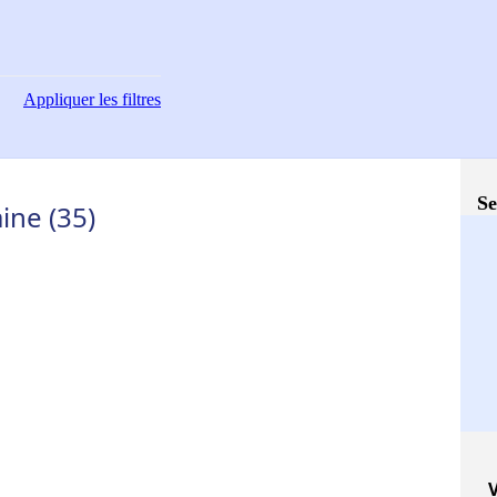
Appliquer
les filtres
Se
aine (35)
V