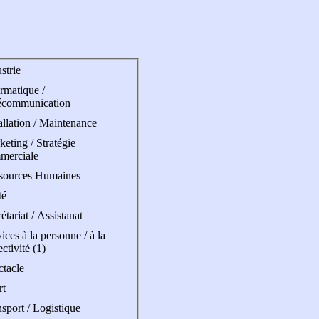
strie
rmatique /
écommunication
allation / Maintenance
eting / Stratégie
merciale
sources Humaines
té
étariat / Assistanat
ices à la personne / à la
ectivité (1)
ctacle
rt
sport / Logistique