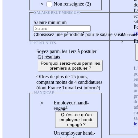
Non renseignée (2)
de
l
SALAIRE BRUT MINIMUM
se
si
Salaire minimum
Po
co
Choisissez une périodicité pour le salaire saisi
En
OPPORTUNITÉS
Soyez parmi les 1ers à postuler
(2)
résultats
Pourquoi serez-vous parmi les
L'
premiers à postuler ?
pe
Offres de plus de 15 jours,
en
comptant moins de 4 candidatures
ha
(dont France Travail est informé)
un
HANDICAP
pr
de
Employeur handi-
ad
engagé
ca
Qu'est-ce qu'un
sa
employeur handi-
le
engagé ?
Un employeur handi-