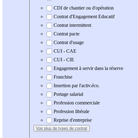
CDI de chantier ou d'opération
Contrat d'Engagement Educatif
Contrat intermittent
Contrat pacte
Contrat d'usage
CUI - CAE
CUI - CIE
Engagement à servir dans la réserve
Franchise
Insertion par l'activ.éco.
Portage salarial
Profession commerciale
Profession libérale
Reprise d'entreprise
Voir plus
de types de contrat