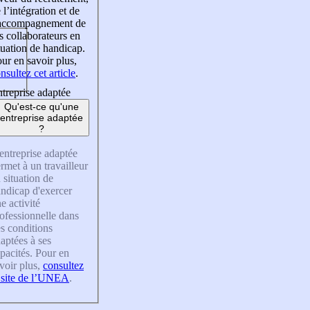
 l’intégration et de
’accompagnement de
s collaborateurs en
tuation de handicap.
ur en savoir plus,
nsultez cet article
.
treprise adaptée
Qu'est-ce qu'une
entreprise adaptée
?
entreprise adaptée
rmet à un travailleur
 situation de
ndicap d'exercer
e activité
ofessionnelle dans
s conditions
aptées à ses
pacités. Pour en
voir plus,
consultez
 site de l’UNEA
.