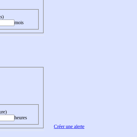
s)
mois
ure)
heures
Créer une alerte