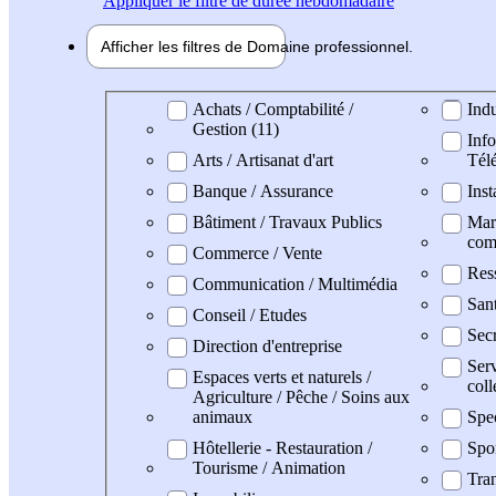
Appliquer
le filtre de durée hebdomadaire
Afficher les filtres de
Domaine pro
fessionnel
Domaine professionel
Achats / Comptabilité /
Indu
Gestion (11)
Info
Arts / Artisanat d'art
Tél
Banque / Assurance
Inst
Bâtiment / Travaux Publics
Mark
com
Commerce / Vente
Res
Communication / Multimédia
San
Conseil / Etudes
Secr
Direction d'entreprise
Serv
Espaces verts et naturels /
coll
Agriculture / Pêche / Soins aux
animaux
Spe
Hôtellerie - Restauration /
Spo
Tourisme / Animation
Tran