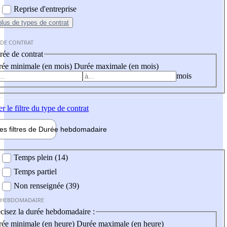
Reprise d'entreprise
plus
de types de contrat
 DE CONTRAT
ée de contrat
ée minimale (en mois)
Durée maximale (en mois)
mois
er
le filtre du type de contrat
les filtres de
Durée hebdo
madaire
 hebdomadaire
Temps plein (14)
Temps partiel
Non renseignée (39)
 HEBDOMADAIRE
cisez la durée hebdomadaire :
ée minimale (en heure)
Durée maximale (en heure)