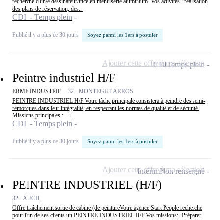
recherche d'un/e dessinateur/trice en menuiserie aluminium. Vos activités : réalisation
des plans de réservation, des...
CDI - Temps plein
Publié il y a plus de 30 jours
Soyez parmi les 1ers à postuler
Ajouter cette offre à ma sélection
CDI
Temps plein
Peintre industriel H/F
ERME INDUSTRIE -
32 - MONTEGUT ARROS
PEINTRE INDUSTRIEL H/F Votre tâche principale consistera à peindre des semi-
remorques dans leur intégralité, en respectant les normes de qualité et de sécurité.
Missions principales : -...
CDI - Temps plein
Publié il y a plus de 30 jours
Soyez parmi les 1ers à postuler
Ajouter cette offre à ma sélection
Intérim
Non renseigné
PEINTRE INDUSTRIEL (H/F)
32 - AUCH
Offre fraîchement sortie de cabine (de peintureVotre agence Start People recherche
pour l'un de ses clients un PEINTRE INDUSTRIEL H/F.Vos missions:- Préparer