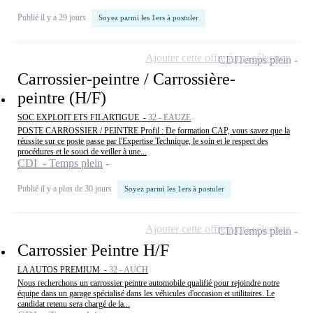
Publié il y a 29 jours
Soyez parmi les 1ers à postuler
Ajouter cette offre à ma sélection
CDI
Temps plein
Carrossier-peintre / Carrossière-
peintre (H/F)
SOC EXPLOIT ETS FILARTIGUE -
32 - EAUZE
POSTE CARROSSIER / PEINTRE Profil : De formation CAP, vous savez que la
réussite sur ce poste passe par l'Expertise Technique, le soin et le respect des
procédures et le souci de veiller à une...
CDI - Temps plein
Publié il y a plus de 30 jours
Soyez parmi les 1ers à postuler
Ajouter cette offre à ma sélection
CDI
Temps plein
Carrossier Peintre H/F
LA AUTOS PREMIUM -
32 - AUCH
Nous recherchons un carrossier peintre automobile qualifié pour rejoindre notre
équipe dans un garage spécialisé dans les véhicules d'occasion et utilitaires. Le
candidat retenu sera chargé de la...