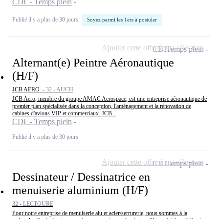
CDI - Temps plein
Publié il y a plus de 30 jours
Soyez parmi les 1ers à postuler
Ajouter cette offre à ma sélection
CDI
Temps plein
Alternant(e) Peintre Aéronautique
(H/F)
JCB AERO -
32 - AUCH
JCB Aero, membre du groupe AMAC Aerospace, est une entreprise aéronautique de
premier plan spécialisée dans la conception, l'aménagement et la rénovation de
cabines d'avions VIP et commerciaux. JCB...
CDI - Temps plein
Publié il y a plus de 30 jours
Ajouter cette offre à ma sélection
CDI
Temps plein
Dessinateur / Dessinatrice en
menuiserie aluminium (H/F)
32 - LECTOURE
Pour notre entreprise de menuiserie alu et acier/serrurerie, nous sommes à la