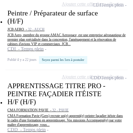
Ajouter cette offre à ma sélection
CDI
Temps plein
Peintre / Préparateur de surface
(H/F)
JCB AERO -
32 - AUCH
JCB Aero, membre du groupe AMAC Aerospace, est une entreprise aéronautique de
premier plan spécialisée dans la conception, l'aménagement et la rénovation de
cabines d'avions VIP et commerciaux. JCB...
CDI - Temps plein
Publié il y a 22 jours
Soyez parmi les 1ers à postuler
Ajouter cette offre à ma sélection
CDD
Temps plein
APPRENTISSAGE TITRE PRO -
PEINTRE FAÇADIER ITÉISTE
H/F (H/F)
CMA FORMATION PAVIE -
32 - PAVIE
CMA Formation Pavie (Gers) recrute un(e) apprenti(e) peintre façadier itéiste dans
le cadre d'une formation en apprentissage. Vos missions Accompagné(e) par votre
maître d'apprentissage, vous...
CDD - Temps plein