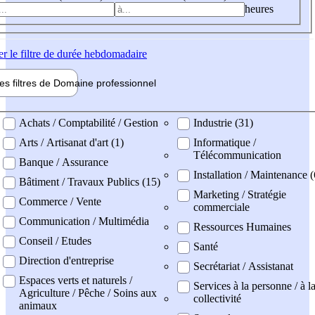
heures
er
le filtre de durée hebdomadaire
les filtres de
Domaine pro
fessionnel
ne professionel
Achats / Comptabilité / Gestion
Industrie (31)
Arts / Artisanat d'art (1)
Informatique /
Télécommunication
Banque / Assurance
Installation / Maintenance (
Bâtiment / Travaux Publics (15)
Marketing / Stratégie
Commerce / Vente
commerciale
Communication / Multimédia
Ressources Humaines
Conseil / Etudes
Santé
Direction d'entreprise
Secrétariat / Assistanat
Espaces verts et naturels /
Services à la personne / à l
Agriculture / Pêche / Soins aux
collectivité
animaux