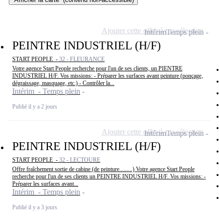
Ajouter cette offre à ma sélection
Intérim
Temps plein
PEINTRE INDUSTRIEL (H/F)
START PEOPLE -
32 - FLEURANCE
Votre agence Start People recherche pour l'un de ses clients, un PIENTRE
INDUSTRIEL H/F. Vos missions: - Préparer les surfaces avant peinture (ponçage,
dégraissage, masquage, etc.) - Contrôler la...
Intérim - Temps plein
Publié il y a 2 jours
Ajouter cette offre à ma sélection
Intérim
Temps plein
PEINTRE INDUSTRIEL (H/F)
START PEOPLE -
32 - LECTOURE
Offre fraîchement sortie de cabine (de peinture.........) Votre agence Start People
recherche pour l'un de ses clients un PEINTRE INDUSTRIEL H/F. Vos missions: -
Préparer les surfaces avant...
Intérim - Temps plein
Publié il y a 3 jours