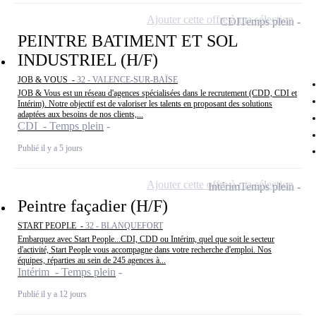
Ajouter cette offre à ma sélection
CDI
Temps plein
PEINTRE BATIMENT ET SOL
INDUSTRIEL (H/F)
JOB & VOUS -
32 - VALENCE-SUR-BAÏSE
JOB & Vous est un réseau d'agences spécialisées dans le recrutement (CDD, CDI et
Intérim). Notre objectif est de valoriser les talents en proposant des solutions
adaptées aux besoins de nos clients,...
CDI - Temps plein
Publié il y a 5 jours
Ajouter cette offre à ma sélection
Intérim
Temps plein
Peintre façadier (H/F)
START PEOPLE -
32 - BLANQUEFORT
Embarquez avec Start People...CDI, CDD ou Intérim, quel que soit le secteur
d'activité, Start People vous accompagne dans votre recherche d'emploi. Nos
équipes, réparties au sein de 245 agences à...
Intérim - Temps plein
Publié il y a 12 jours