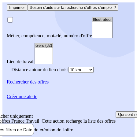
Imprimer
Besoin d'aide sur la recherche d'offres d'emploi ?
Métier, compétence, mot-clé, numéro d'offre
Lieu de travail
Distance autour du lieu choisi
Rechercher
des offres
Créer une alerte
Qui sont n
icher uniquement
 offres France Travail
Cette action recharge la liste des offres
les filtres de
Date de création
de l'offre