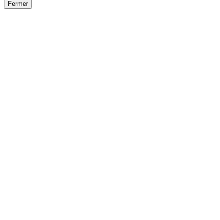
Fermer
Fermer
le détail de l'offre
/
Offre
sur
Offre précéden