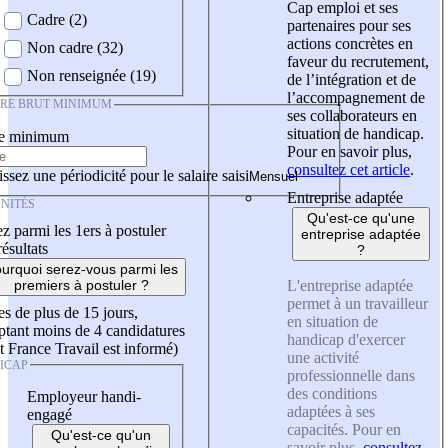
Cap emploi et ses
Cadre (2)
partenaires pour ses
actions concrètes en
Non cadre (32)
faveur du recrutement,
Non renseignée (19)
de l’intégration et de
l’accompagnement de
IRE BRUT MINIMUM
ses collaborateurs en
situation de handicap.
re minimum
Pour en savoir plus,
consultez cet article
.
ssez une périodicité pour le salaire saisi
Entreprise adaptée
NITÉS
Qu'est-ce qu'une
z parmi les 1ers à postuler
entreprise adaptée
résultats
?
urquoi serez-vous parmi les
L'entreprise adaptée
premiers à postuler ?
permet à un travailleur
es de plus de 15 jours,
en situation de
tant moins de 4 candidatures
handicap d'exercer
t France Travail est informé)
une activité
ICAP
professionnelle dans
des conditions
Employeur handi-
adaptées à ses
engagé
capacités. Pour en
Qu'est-ce qu'un
savoir plus,
consultez