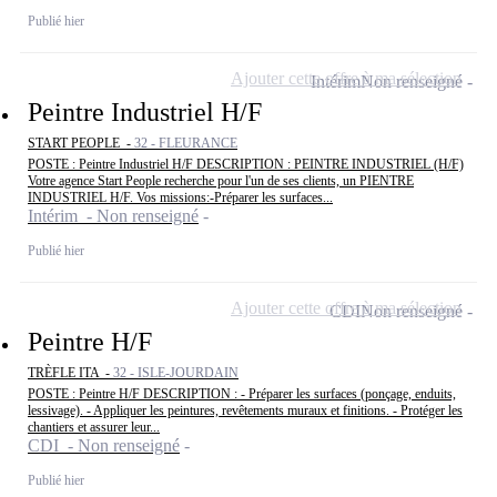
Publié hier
Ajouter cette offre à ma sélection
Intérim
Non renseigné
Peintre Industriel H/F
START PEOPLE -
32 - FLEURANCE
POSTE : Peintre Industriel H/F DESCRIPTION : PEINTRE INDUSTRIEL (H/F)
Votre agence Start People recherche pour l'un de ses clients, un PIENTRE
INDUSTRIEL H/F. Vos missions:-Préparer les surfaces...
Intérim - Non renseigné
Publié hier
Ajouter cette offre à ma sélection
CDI
Non renseigné
Peintre H/F
TRÈFLE ITA -
32 - ISLE-JOURDAIN
POSTE : Peintre H/F DESCRIPTION : - Préparer les surfaces (ponçage, enduits,
lessivage). - Appliquer les peintures, revêtements muraux et finitions. - Protéger les
chantiers et assurer leur...
CDI - Non renseigné
Publié hier