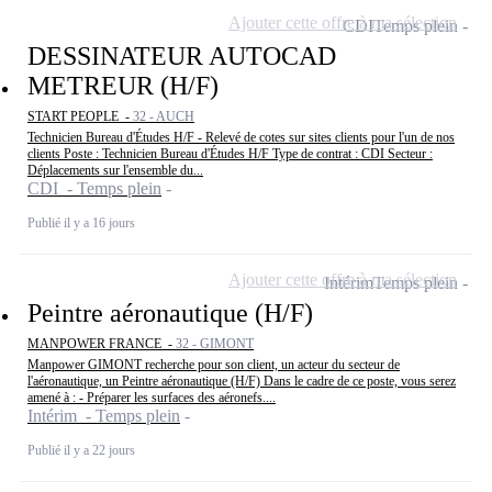
Ajouter cette offre à ma sélection
CDI
Temps plein
DESSINATEUR AUTOCAD
METREUR (H/F)
START PEOPLE -
32 - AUCH
Technicien Bureau d'Études H/F - Relevé de cotes sur sites clients pour l'un de nos
clients Poste : Technicien Bureau d'Études H/F Type de contrat : CDI Secteur :
Déplacements sur l'ensemble du...
CDI - Temps plein
Publié il y a 16 jours
Ajouter cette offre à ma sélection
Intérim
Temps plein
Peintre aéronautique (H/F)
MANPOWER FRANCE -
32 - GIMONT
Manpower GIMONT recherche pour son client, un acteur du secteur de
l'aéronautique, un Peintre aéronautique (H/F) Dans le cadre de ce poste, vous serez
amené à : - Préparer les surfaces des aéronefs....
Intérim - Temps plein
Publié il y a 22 jours