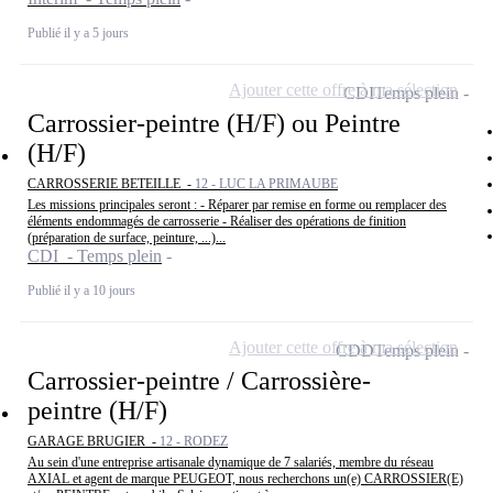
Publié il y a 5 jours
Ajouter cette offre à ma sélection
CDI
Temps plein
Carrossier-peintre (H/F) ou Peintre
(H/F)
CARROSSERIE BETEILLE -
12 - LUC LA PRIMAUBE
Les missions principales seront : - Réparer par remise en forme ou remplacer des
éléments endommagés de carrosserie - Réaliser des opérations de finition
(préparation de surface, peinture, ...)...
CDI - Temps plein
Publié il y a 10 jours
Ajouter cette offre à ma sélection
CDD
Temps plein
Carrossier-peintre / Carrossière-
peintre (H/F)
GARAGE BRUGIER -
12 - RODEZ
Au sein d'une entreprise artisanale dynamique de 7 salariés, membre du réseau
AXIAL et agent de marque PEUGEOT, nous recherchons un(e) CARROSSIER(E)