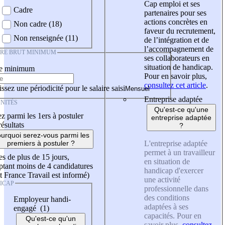
Cap emploi et ses
Cadre
partenaires pour ses
actions concrètes en
Non cadre (18)
faveur du recrutement,
Non renseignée (11)
de l’intégration et de
l’accompagnement de
IRE BRUT MINIMUM
ses collaborateurs en
situation de handicap.
re minimum
Pour en savoir plus,
consultez cet article
.
ssez une périodicité pour le salaire saisi
Entreprise adaptée
NITÉS
Qu'est-ce qu'une
z parmi les 1ers à postuler
entreprise adaptée
résultats
?
urquoi serez-vous parmi les
L'entreprise adaptée
premiers à postuler ?
permet à un travailleur
es de plus de 15 jours,
en situation de
tant moins de 4 candidatures
handicap d'exercer
t France Travail est informé)
une activité
ICAP
professionnelle dans
des conditions
Employeur handi-
adaptées à ses
engagé (1)
capacités. Pour en
Qu'est-ce qu'un
savoir plus,
consultez