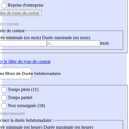
Reprise d'entreprise
plus
de types de contrat
 DE CONTRAT
ée de contrat
ée minimale (en mois)
Durée maximale (en mois)
mois
er
le filtre du type de contrat
les filtres de
Durée hebdo
madaire
 hebdomadaire
Temps plein (11)
Temps partiel
Non renseignée (18)
 HEBDOMADAIRE
cisez la durée hebdomadaire :
ée minimale (en heure)
Durée maximale (en heure)