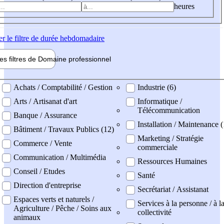
heures
er
le filtre de durée hebdomadaire
les filtres de
Domaine pro
fessionnel
ne professionel
Achats / Comptabilité / Gestion
Industrie (6)
Arts / Artisanat d'art
Informatique /
Télécommunication
Banque / Assurance
Installation / Maintenance (
Bâtiment / Travaux Publics (12)
Marketing / Stratégie
Commerce / Vente
commerciale
Communication / Multimédia
Ressources Humaines
Conseil / Etudes
Santé
Direction d'entreprise
Secrétariat / Assistanat
Espaces verts et naturels /
Services à la personne / à l
Agriculture / Pêche / Soins aux
collectivité
animaux