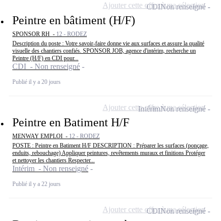
Ajouter cette offre à ma sélection
CDI
Non renseigné
Peintre en bâtiment (H/F)
SPONSOR RH -
12 - RODEZ
Description du poste : Votre savoir-faire donne vie aux surfaces et assure la qualité
visuelle des chantiers confiés. SPONSOR JOB, agence d'intérim, recherche un
Peintre (H/F) en CDI pour...
CDI - Non renseigné
Publié il y a 20 jours
Ajouter cette offre à ma sélection
Intérim
Non renseigné
Peintre en Batiment H/F
MENWAY EMPLOI -
12 - RODEZ
POSTE : Peintre en Batiment H/F DESCRIPTION : Préparer les surfaces (ponçage,
enduits, rebouchage) Appliquer peintures, revêtements muraux et finitions Protéger
et nettoyer les chantiers Respecter...
Intérim - Non renseigné
Publié il y a 22 jours
Ajouter cette offre à ma sélection
CDI
Non renseigné