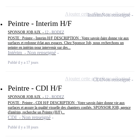
Ajouter cette offre à ma sélection
Intérim
Non renseigné
Peintre - Interim H/F
SPONSOR JOB AIX -
12 - RODEZ
POSTE : Peintre - Interim H/F DESCRIPTION : Votre savoir-faire donne vie aux
surfaces et redonne éclat aux espaces. Chez Sponsor Job, nous recherchons un
peintre en intérim pour intervenir sur des...
Intérim - Non renseigné
Publié il y a 17 jours
Ajouter cette offre à ma sélection
CDI
Non renseigné
Peintre - CDI H/F
SPONSOR JOB AIX -
12 - RODEZ
POSTE : Peintre - CDI H/F DESCRIPTION : Votre savoir-faire donne vie aux
surfaces et assure la qualité visuelle des chantiers confiés. SPONSOR JOB, agence
d'intérim, recherche un Peintre (H/F)...
CDI - Non renseigné
Publié il y a 18 jours