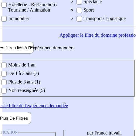
Spectacle
Hôtellerie - Restauration /
Tourisme / Animation
Sport
Immobilier
Transport / Logistique
Appliquer
le filtre du domaine professi
es filtres liés à l'
Expérience
demandée
ience demandée
Moins de 1 an
De 1 à 3 ans (7)
Plus de 3 ans (1)
Non renseignée (5)
er
le filtre de l'expérience demandée
Plus De
Filtres
IFICATION
par France travail,