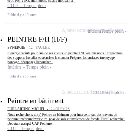
et/ou PEINTRE automobile. Salaire motivant à...
CDD - Temps plein
Publié il y a 10 jours
Ajouter cette offre à ma sélection
Intérim
Temps plein
PEINTRE F/H (H/F)
SYNERGIE -
12 - PAULHE
Synergie recrute pour l'un de ses clients un peintre F/H Vos missions : Préparation
des supports Installer et sécuriser le chantier Préparer les surfaces (nettoyage,
ponçage, décapage) Reboucher...
Intérim - Temps plein
Publié il y a 15 jours
Ajouter cette offre à ma sélection
CDI
Temps plein
Peintre en bâtiment
EURL ARTINO MICHEL -
12 - OLEMPS
Nous recherchons un(e) Peintre en bâtiment pour intervenir sur des travaux de
peinture intérieure/extérieure, pose de sols et ravalement de façade. Profil recherché :
Débutant accepté CAP Peinture...
CDI - Temps plein