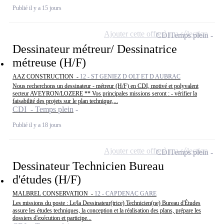
Publié il y a 15 jours
Ajouter cette offre à ma sélection
CDI
Temps plein
Dessinateur métreur/ Dessinatrice
métreuse (H/F)
AAZ CONSTRUCTION -
12 - ST GENIEZ D OLT ET D AUBRAC
Nous recherchons un dessinateur - métreur (H/F) en CDI, motivé et polyvalent
secteur AVEYRON/LOZERE ** Vos principales missions seront : - vérifier la
faisabilité des projets sur le plan technique,...
CDI - Temps plein
Publié il y a 18 jours
Ajouter cette offre à ma sélection
CDI
Temps plein
Dessinateur Technicien Bureau
d'études (H/F)
MALBREL CONSERVATION -
12 - CAPDENAC GARE
Les missions du poste : Le/la Dessinateur(trice) Technicien(ne) Bureau d'Études
assure les études techniques, la conception et la réalisation des plans, prépare les
dossiers d'exécution et participe...