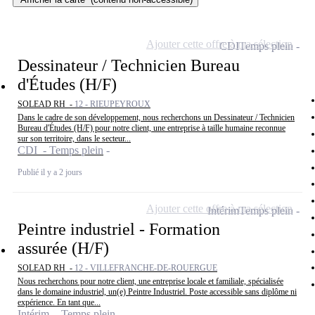
Ajouter cette offre à ma sélection
CDI
Temps plein
Dessinateur / Technicien Bureau
d'Études (H/F)
SOLEAD RH -
12 - RIEUPEYROUX
Dans le cadre de son développement, nous recherchons un Dessinateur / Technicien
Bureau d'Études (H/F) pour notre client, une entreprise à taille humaine reconnue
sur son territoire, dans le secteur...
CDI - Temps plein
Publié il y a 2 jours
Ajouter cette offre à ma sélection
Intérim
Temps plein
Peintre industriel - Formation
assurée (H/F)
SOLEAD RH -
12 - VILLEFRANCHE-DE-ROUERGUE
Nous recherchons pour notre client, une entreprise locale et familiale, spécialisée
dans le domaine industriel, un(e) Peintre Industriel. Poste accessible sans diplôme ni
expérience. En tant que...
Intérim - Temps plein