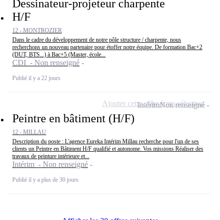
Dessinateur-projeteur charpente
H/F
12 - MONTROZIER
Dans le cadre du développement de notre pôle structure / charpente, nous
recherchons un nouveau partenaire pour étoffer notre équipe. De formation Bac+2
(DUT, BTS...) à Bac+5 (Master, école...
CDI - Non renseigné
Publié il y a 22 jours
Ajouter cette offre à ma sélection
Intérim
Non renseigné
Peintre en bâtiment (H/F)
12 - MILLAU
Description du poste : L'agence Eureka Intérim Millau recherche pour l'un de ses
clients un Peintre en Bâtiment H/F qualifié et autonome. Vos missions Réaliser des
travaux de peinture intérieure et...
Intérim - Non renseigné
Publié il y a plus de 30 jours