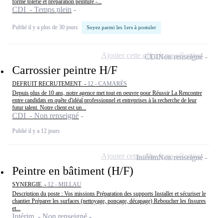
forme tôlerie et préparation peinture -...
CDI - Temps plein
Publié il y a plus de 30 jours
Soyez parmi les 1ers à postuler
Ajouter cette offre à ma sélection
CDI
Non renseigné
Carrossier peintre H/F
DEFRUIT RECRUTEMENT -
12 - CAMARÈS
Depuis plus de 10 ans, notre agence met tout en oeuvre pour Réussir La Rencontre
entre candidats en quête d'idéal professionnel et entreprises à la recherche de leur
futur talent. Notre client est un...
CDI - Non renseigné
Publié il y a 12 jours
Ajouter cette offre à ma sélection
Intérim
Non renseigné
Peintre en bâtiment (H/F)
SYNERGIE -
12 - MILLAU
Description du poste : Vos missions Préparation des supports Installer et sécuriser le
chantier Préparer les surfaces (nettoyage, ponçage, décapage) Reboucher les fissures
et...
Intérim - Non renseigné