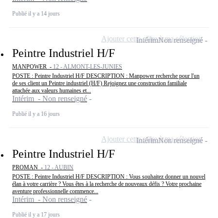
Publié il y a 14 jours
Ajouter cette offre à ma sélection
Intérim
Non renseigné
Peintre Industriel H/F
MANPOWER -
12 - ALMONT-LES-JUNIES
POSTE : Peintre Industriel H/F DESCRIPTION : Manpower recherche pour l'un
de ses client un Peintre industriel (H/F) Rejoignez une construction familiale
attachée aux valeurs humaines et...
Intérim - Non renseigné
Publié il y a 16 jours
Ajouter cette offre à ma sélection
Intérim
Non renseigné
Peintre Industriel H/F
PROMAN -
12 - AUBIN
POSTE : Peintre Industriel H/F DESCRIPTION : Vous souhaitez donner un nouvel
élan à votre carrière ? Vous êtes à la recherche de nouveaux défis ? Votre prochaine
aventure professionnelle commence...
Intérim - Non renseigné
Publié il y a 17 jours