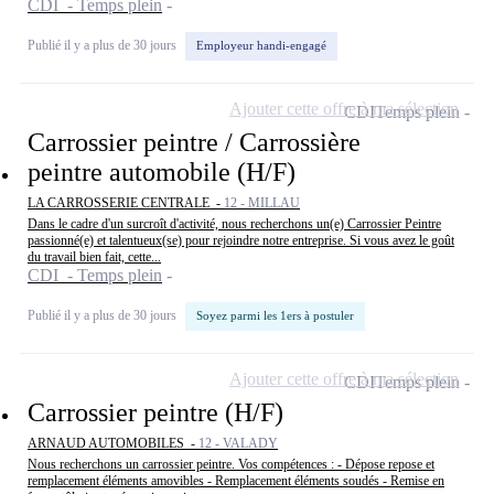
CDI - Temps plein
Publié il y a plus de 30 jours
Employeur handi-engagé
Ajouter cette offre à ma sélection
CDI
Temps plein
Carrossier peintre / Carrossière
peintre automobile (H/F)
LA CARROSSERIE CENTRALE -
12 - MILLAU
Dans le cadre d'un surcroît d'activité, nous recherchons un(e) Carrossier Peintre
passionné(e) et talentueux(se) pour rejoindre notre entreprise. Si vous avez le goût
du travail bien fait, cette...
CDI - Temps plein
Publié il y a plus de 30 jours
Soyez parmi les 1ers à postuler
Ajouter cette offre à ma sélection
CDI
Temps plein
Carrossier peintre (H/F)
ARNAUD AUTOMOBILES -
12 - VALADY
Nous recherchons un carrossier peintre. Vos compétences : - Dépose repose et
remplacement éléments amovibles - Remplacement éléments soudés - Remise en