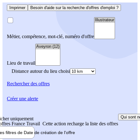
Imprimer
Besoin d'aide sur la recherche d'offres d'emploi ?
Métier, compétence, mot-clé, numéro d'offre
Lieu de travail
Distance autour du lieu choisi
Rechercher
des offres
Créer une alerte
Qui sont n
icher uniquement
 offres France Travail
Cette action recharge la liste des offres
les filtres de
Date de création
de l'offre