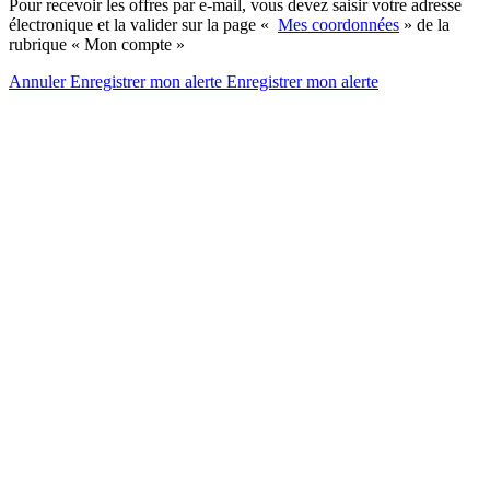
Pour recevoir les offres par e-mail, vous devez saisir votre adresse
électronique et la valider sur la page «
Mes coordonnées
» de la
rubrique « Mon compte »
Annuler
Enregistrer mon alerte
Enregistrer
mon alerte