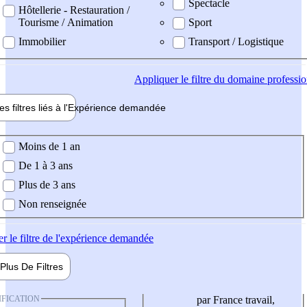
Spectacle
Hôtellerie - Restauration /
Tourisme / Animation
Sport
Immobilier
Transport / Logistique
Appliquer
le filtre du domaine professi
es filtres liés à l'
Expérience
demandée
ience demandée
Moins de 1 an
De 1 à 3 ans
Plus de 3 ans
Non renseignée
er
le filtre de l'expérience demandée
Plus De
Filtres
IFICATION
par France travail,