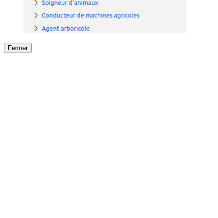
Fermer
Fermer
le détail de l'offre
/
Offre
sur
Offre précéden