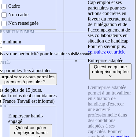
Cap emploi et ses
Cadre
partenaires pour ses
actions concrètes en
Non cadre
faveur du recrutement,
Non renseignée
de l’intégration et de
l’accompagnement de
IRE BRUT MINIMUM
ses collaborateurs en
situation de handicap.
re minimum
Pour en savoir plus,
consultez cet article
.
ssez une périodicité pour le salaire saisi
Entreprise adaptée
NITÉS
Qu'est-ce qu'une
z parmi les 1ers à postuler
entreprise adaptée
?
urquoi serez-vous parmi les
premiers à postuler ?
L'entreprise adaptée
es de plus de 15 jours,
permet à un travailleur
tant moins de 4 candidatures
en situation de
t France Travail est informé)
handicap d'exercer
ICAP
une activité
professionnelle dans
Employeur handi-
des conditions
engagé
adaptées à ses
Qu'est-ce qu'un
capacités. Pour en
employeur handi-
savoir plus,
consultez