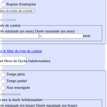
Reprise d'entreprise
plus
de types de contrat
 DE CONTRAT
ée de contrat
ée minimale (en mois)
Durée maximale (en mois)
mois
er
le filtre du type de contrat
les filtres de
Durée hebdo
madaire
 hebdomadaire
Temps plein
Temps partiel
Non renseignée
 HEBDOMADAIRE
cisez la durée hebdomadaire :
ée minimale (en heure)
Durée maximale (en heure)