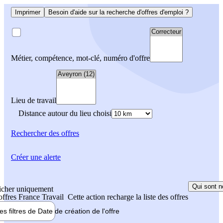
Imprimer
Besoin d'aide sur la recherche d'offres d'emploi ?
Métier, compétence, mot-clé, numéro d'offre
Lieu de travail
Distance autour du lieu choisi
Rechercher
des offres
Créer une alerte
Qui sont n
icher uniquement
 offres France Travail
Cette action recharge la liste des offres
les filtres de
Date de création
de l'offre