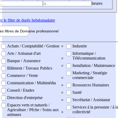
heures
er
le filtre de durée hebdomadaire
les filtres de
Domaine pro
fessionnel
ne professionel
Achats / Comptabilité / Gestion
Industrie
Arts / Artisanat d'art
Informatique /
Télécommunication
Banque / Assurance
Installation / Maintenance
Bâtiment / Travaux Publics
Marketing / Stratégie
Commerce / Vente
commerciale
Communication / Multimédia
Ressources Humaines
Conseil / Etudes
Santé
Direction d'entreprise
Secrétariat / Assistanat
Espaces verts et naturels /
Services à la personne / à l
Agriculture / Pêche / Soins aux
collectivité
animaux