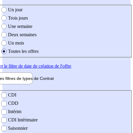
e création de l'offre
Un jour
Trois jours
Une semaine
Deux semaines
Un mois
Toutes les offres
er
le filtre de date de création de l'offre
les filtres de types de
Contrat
de contrat
CDI
CDD
Intérim
CDI Intérimaire
Saisonnier