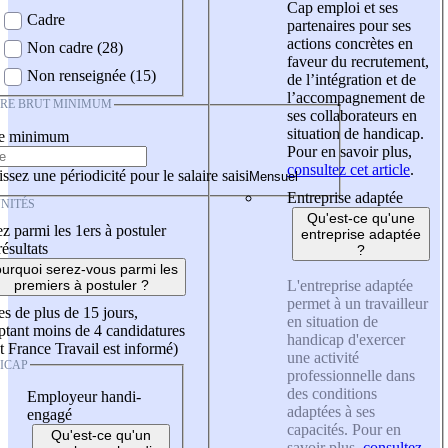
Cap emploi et ses
Cadre
partenaires pour ses
actions concrètes en
Non cadre (28)
faveur du recrutement,
Non renseignée (15)
de l’intégration et de
l’accompagnement de
IRE BRUT MINIMUM
ses collaborateurs en
situation de handicap.
re minimum
Pour en savoir plus,
consultez cet article
.
ssez une périodicité pour le salaire saisi
Entreprise adaptée
NITÉS
Qu'est-ce qu'une
z parmi les 1ers à postuler
entreprise adaptée
résultats
?
urquoi serez-vous parmi les
L'entreprise adaptée
premiers à postuler ?
permet à un travailleur
es de plus de 15 jours,
en situation de
tant moins de 4 candidatures
handicap d'exercer
t France Travail est informé)
une activité
ICAP
professionnelle dans
des conditions
Employeur handi-
adaptées à ses
engagé
capacités. Pour en
Qu'est-ce qu'un
savoir plus,
consultez