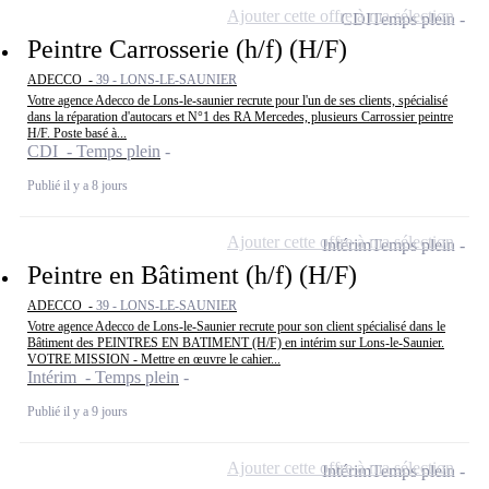
Ajouter cette offre à ma sélection
CDI
Temps plein
Peintre Carrosserie (h/f) (H/F)
ADECCO -
39 - LONS-LE-SAUNIER
Votre agence Adecco de Lons-le-saunier recrute pour l'un de ses clients, spécialisé
dans la réparation d'autocars et N°1 des RA Mercedes, plusieurs Carrossier peintre
H/F. Poste basé à...
CDI - Temps plein
Publié il y a 8 jours
Ajouter cette offre à ma sélection
Intérim
Temps plein
Peintre en Bâtiment (h/f) (H/F)
ADECCO -
39 - LONS-LE-SAUNIER
Votre agence Adecco de Lons-le-Saunier recrute pour son client spécialisé dans le
Bâtiment des PEINTRES EN BATIMENT (H/F) en intérim sur Lons-le-Saunier.
VOTRE MISSION - Mettre en œuvre le cahier...
Intérim - Temps plein
Publié il y a 9 jours
Ajouter cette offre à ma sélection
Intérim
Temps plein