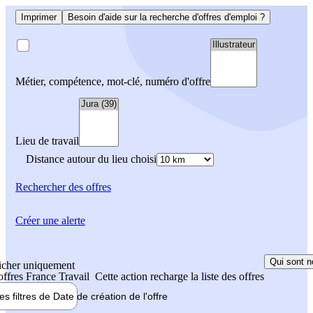
Imprimer
Besoin d'aide sur la recherche d'offres d'emploi ?
Métier, compétence, mot-clé, numéro d'offre
Lieu de travail
Distance autour du lieu choisi
Rechercher
des offres
Créer une alerte
Qui sont n
icher uniquement
 offres France Travail
Cette action recharge la liste des offres
les filtres de
Date de création
de l'offre