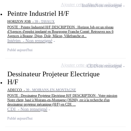
Ajouter cette offre à ma sélection
Intérim
Non renseigné
Peintre Industriel H/F
HORIZON JOB -
39 - TAVAUX
POSTE : Peintre Industriel H/F DESCRIPTION : Horizon Job est un réseau
d'Agences d'emploi implanté en Bourgogne Franche Comté. Retrouvez nos 6
Agences à Beaune, Dijon, Dole, Mâcon, Villefranche et...
Intérim - Non renseigné
Publié aujourd'hui
Ajouter cette offre à ma sélection
CDI
Non renseigné
Dessinateur Projeteur Electrique
H/F
ADECCO -
39 - MOIRANS-EN-MONTAGNE
POSTE : Dessinateur Projeteur Electrique H/F DESCRIPTION : Votre mission
Notre client, basé à Moirans-en-Montagne (39260), est à la recherche d'un
dessinateur projeteur mécanique (H/F) en CDI. ...
CDI - Non renseigné
Publié aujourd'hui