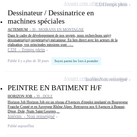
Ajouter cette offre à ma sélection
CDI
Temps plein
Dessinateur / Dessinatrice en
machines spéciales
ACTEMIUM -
39 - MOIRANS EN MONTAGNE
Dans le cadre de développement de nos projets, nous recherchons un(e)
dessinateur(ice) projeteur(se) mécanique. En lien direct avec les acteurs de la
réalisation, vos principales missions sont : -...
CDI - Temps plein
Publié il y a plus de 30 jours
Soyez parmi les 1ers à postuler
Ajouter cette offre à ma sélection
Intérim
Non renseigné
PEINTRE EN BATIMENT H/F
HORIZON JOB -
39 - DOLE
Horizon Job Horizon Job est un réseau d'Agences d'emploi implanté en Bourgogne
Franche Comté et en Auvergne Rhône Alpes. Retrouvez nos 6 Agences à Beaune,
Dijon, Dole, Nuits Saint Georges,...
Intérim - Non renseigné
Publié aujourd'hui