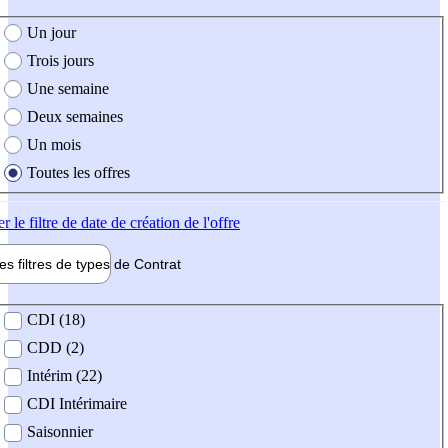
e création de l'offre
Un jour
Trois jours
Une semaine
Deux semaines
Un mois
Toutes les offres
er
le filtre de date de création de l'offre
les filtres de types de
Contrat
de contrat
CDI (18)
CDD (2)
Intérim (22)
CDI Intérimaire
Saisonnier