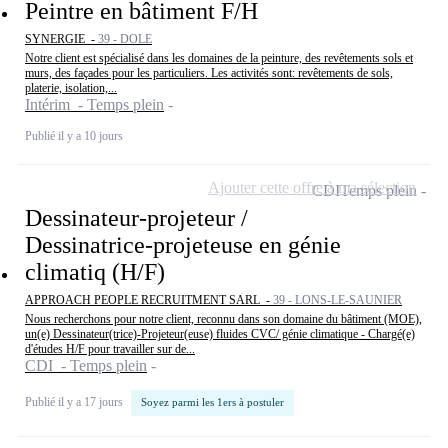
Peintre en bâtiment F/H
SYNERGIE -
39 - DOLE
Notre client est spécialisé dans les domaines de la peinture, des revêtements sols et
murs, des façades pour les particuliers. Les activités sont: revêtements de sols,
platerie, isolation,...
Intérim - Temps plein
Publié il y a 10 jours
Ajouter cette offre à ma sélection
CDI
Temps plein
Dessinateur-projeteur /
Dessinatrice-projeteuse en génie
climatiq (H/F)
APPROACH PEOPLE RECRUITMENT SARL -
39 - LONS-LE-SAUNIER
Nous recherchons pour notre client, reconnu dans son domaine du bâtiment (MOE),
un(e) Dessinateur(trice)-Projeteur(euse) fluides CVC/ génie climatique - Chargé(e)
d'études H/F pour travailler sur de...
CDI - Temps plein
Publié il y a 17 jours
Soyez parmi les 1ers à postuler