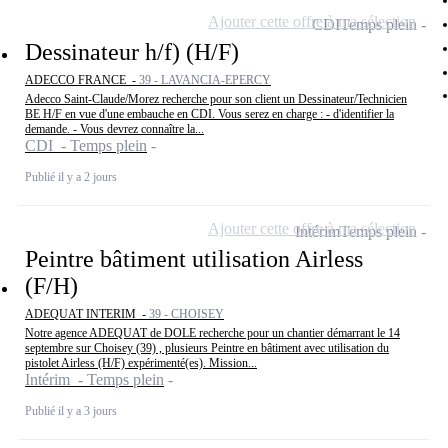
Ajouter cette offre à ma sélection
CDI
Temps plein
Dessinateur h/f) (H/F)
ADECCO FRANCE -
39 - LAVANCIA-EPERCY
Adecco Saint-Claude/Morez recherche pour son client un Dessinateur/Technicien
BE H/F en vue d'une embauche en CDI. Vous serez en charge : - d'identifier la
demande. - Vous devrez connaître la...
CDI - Temps plein
Publié il y a 2 jours
Ajouter cette offre à ma sélection
Intérim
Temps plein
Peintre bâtiment utilisation Airless
(F/H)
ADEQUAT INTERIM -
39 - CHOISEY
Notre agence ADEQUAT de DOLE recherche pour un chantier démarrant le 14
septembre sur Choisey (39) , plusieurs Peintre en bâtiment avec utilisation du
pistolet Airless (H/F) expérimenté(es). Mission...
Intérim - Temps plein
Publié il y a 3 jours