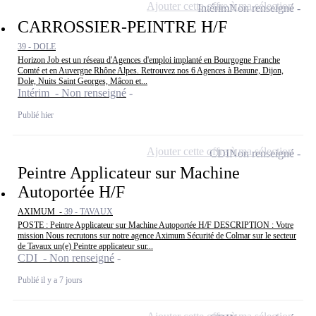
Ajouter cette offre à ma sélection
Intérim
Non renseigné
CARROSSIER-PEINTRE H/F
39 - DOLE
Horizon Job est un réseau d'Agences d'emploi implanté en Bourgogne Franche
Comté et en Auvergne Rhône Alpes. Retrouvez nos 6 Agences à Beaune, Dijon,
Dole, Nuits Saint Georges, Mâcon et...
Intérim - Non renseigné
Publié hier
Ajouter cette offre à ma sélection
CDI
Non renseigné
Peintre Applicateur sur Machine
Autoportée H/F
AXIMUM -
39 - TAVAUX
POSTE : Peintre Applicateur sur Machine Autoportée H/F DESCRIPTION : Votre
mission Nous recrutons sur notre agence Aximum Sécurité de Colmar sur le secteur
de Tavaux un(e) Peintre applicateur sur...
CDI - Non renseigné
Publié il y a 7 jours