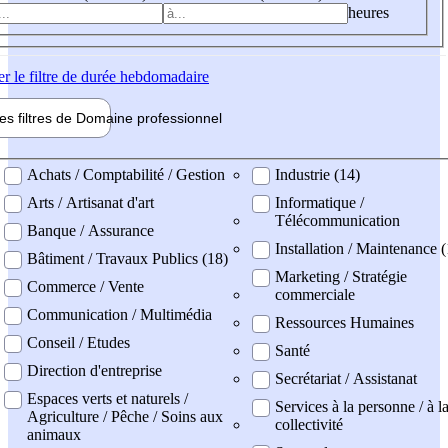
heures
er
le filtre de durée hebdomadaire
les filtres de
Domaine pro
fessionnel
ne professionel
Achats / Comptabilité / Gestion
Industrie (14)
Arts / Artisanat d'art
Informatique /
Télécommunication
Banque / Assurance
Installation / Maintenance (
Bâtiment / Travaux Publics (18)
Marketing / Stratégie
Commerce / Vente
commerciale
Communication / Multimédia
Ressources Humaines
Conseil / Etudes
Santé
Direction d'entreprise
Secrétariat / Assistanat
Espaces verts et naturels /
Services à la personne / à l
Agriculture / Pêche / Soins aux
collectivité
animaux