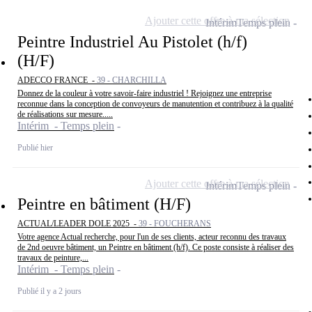
Ajouter cette offre à ma sélection
Intérim
Temps plein
Peintre Industriel Au Pistolet (h/f)
(H/F)
ADECCO FRANCE -
39 - CHARCHILLA
Donnez de la couleur à votre savoir-faire industriel ! Rejoignez une entreprise
reconnue dans la conception de convoyeurs de manutention et contribuez à la qualité
de réalisations sur mesure.....
Intérim - Temps plein
Publié hier
Ajouter cette offre à ma sélection
Intérim
Temps plein
Peintre en bâtiment (H/F)
ACTUAL/LEADER DOLE 2025 -
39 - FOUCHERANS
Votre agence Actual recherche, pour l'un de ses clients, acteur reconnu des travaux
de 2nd oeuvre bâtiment, un Peintre en bâtiment (h/f). Ce poste consiste à réaliser des
travaux de peinture,...
Intérim - Temps plein
Publié il y a 2 jours