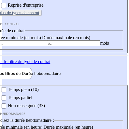
Reprise d'entreprise
plus
de types de contrat
 DE CONTRAT
ée de contrat
ée minimale (en mois)
Durée maximale (en mois)
mois
er
le filtre du type de contrat
les filtres de
Durée hebdo
madaire
 hebdomadaire
Temps plein (10)
Temps partiel
Non renseignée (33)
 HEBDOMADAIRE
cisez la durée hebdomadaire :
ée minimale (en heure)
Durée maximale (en heure)