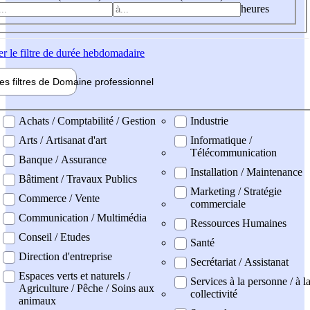
heures
er
le filtre de durée hebdomadaire
les filtres de
Domaine pro
fessionnel
ne professionel
Achats / Comptabilité / Gestion
Industrie
Arts / Artisanat d'art
Informatique /
Télécommunication
Banque / Assurance
Installation / Maintenance
Bâtiment / Travaux Publics
Marketing / Stratégie
Commerce / Vente
commerciale
Communication / Multimédia
Ressources Humaines
Conseil / Etudes
Santé
Direction d'entreprise
Secrétariat / Assistanat
Espaces verts et naturels /
Services à la personne / à l
Agriculture / Pêche / Soins aux
collectivité
animaux