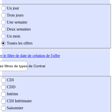
e création de l'offre
Un jour
Trois jours
Une semaine
Deux semaines
Un mois
Toutes les offres
er
le filtre de date de création de l'offre
les filtres de types de
Contrat
de contrat
CDI
CDD
Intérim
CDI Intérimaire
Saisonnier