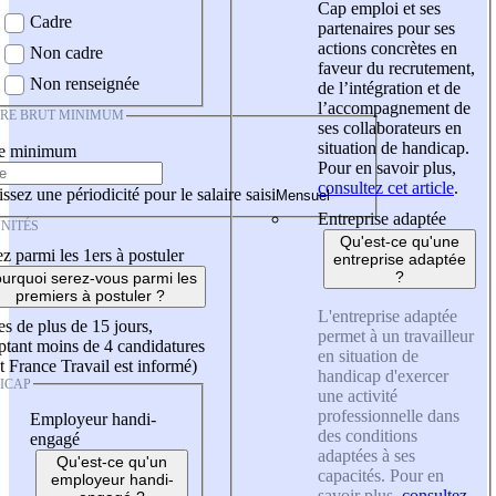
Cap emploi et ses
Cadre
partenaires pour ses
actions concrètes en
Non cadre
faveur du recrutement,
Non renseignée
de l’intégration et de
l’accompagnement de
IRE BRUT MINIMUM
ses collaborateurs en
situation de handicap.
re minimum
Pour en savoir plus,
consultez cet article
.
ssez une périodicité pour le salaire saisi
Entreprise adaptée
NITÉS
Qu'est-ce qu'une
z parmi les 1ers à postuler
entreprise adaptée
?
urquoi serez-vous parmi les
premiers à postuler ?
L'entreprise adaptée
es de plus de 15 jours,
permet à un travailleur
tant moins de 4 candidatures
en situation de
t France Travail est informé)
handicap d'exercer
ICAP
une activité
professionnelle dans
Employeur handi-
des conditions
engagé
adaptées à ses
Qu'est-ce qu'un
capacités. Pour en
employeur handi-
savoir plus,
consultez