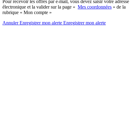
Pour recevoir les offres par e-mail, vous devez saisir votre adresse
électronique et la valider sur la page «
Mes coordonnées
» de la
rubrique « Mon compte »
Annuler
Enregistrer mon alerte
Enregistrer
mon alerte