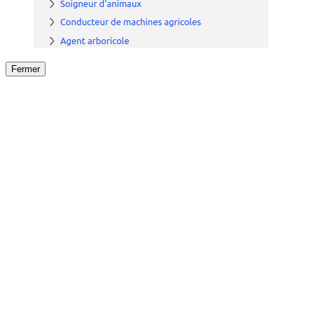
Fermer
Fermer
le détail de l'offre
/
Offre
sur
Offre précéden