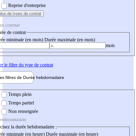
Reprise d'entreprise
plus
de types de contrat
 DE CONTRAT
ée de contrat
ée minimale (en mois)
Durée maximale (en mois)
mois
er
le filtre du type de contrat
les filtres de
Durée hebdo
madaire
 hebdomadaire
Temps plein
Temps partiel
Non renseignée
 HEBDOMADAIRE
cisez la durée hebdomadaire :
ée minimale (en heure)
Durée maximale (en heure)