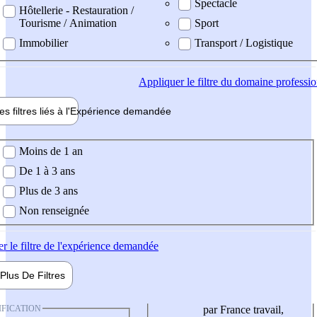
Spectacle
Hôtellerie - Restauration /
Tourisme / Animation
Sport
Immobilier
Transport / Logistique
Appliquer
le filtre du domaine professi
es filtres liés à l'
Expérience
demandée
ience demandée
Moins de 1 an
De 1 à 3 ans
Plus de 3 ans
Non renseignée
er
le filtre de l'expérience demandée
Plus De
Filtres
IFICATION
par France travail,