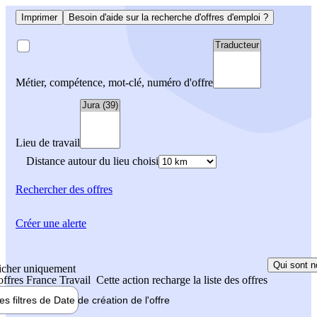
Imprimer
Besoin d'aide sur la recherche d'offres d'emploi ?
Métier, compétence, mot-clé, numéro d'offre
Lieu de travail
Distance autour du lieu choisi
Rechercher
des offres
Créer une alerte
Qui sont n
icher uniquement
 offres France Travail
Cette action recharge la liste des offres
les filtres de
Date de création
de l'offre