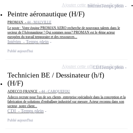
Ajouter cette offre à ma sélection
Intérim
Temps plein
Peintre aéronautique (H/F)
PROMAN -
44 - MALVILLE
Le poste : Votre équipe PROMAN AERO recherche de nouveaux talents dans le
secteur de l'Aéronautique ! Qui sommes nous? PROMAN est le 4ème acteur
européen du travail temporaire et des ressources...
Intérim - Temps plein
Publié aujourd'hui
Ajouter cette offre à ma sélection
CDI
Temps plein
Technicien BE / Dessinateur (h/f)
(H/F)
ADECCO FRANCE -
44 - CARQUEFOU
Adecco recrute pour l'un de ses clients, entreprise spécialisée dans la conception et la
fabrication de solutions d'emballage industriel sur mesure. Acteur reconnu dans son
secteur, notre client...
CDI - Temps plein
Publié aujourd'hui