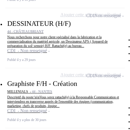
Ajouter cette offre à ma sélection
CDI
Non renseigné
DESSINATEUR (H/F)
44 - CHÂTEAUBRIANT
Nous recherchons pour notre client spécialisé dans la fabrication et la
commercialisation du matériel agricole, un Dessinateur APS ( Appareil de
préparation du sol/ semoir) H/F. Rattaché(e) au bureau...
CDI - Non renseigné
Publié il y a 29 jours
Ajouter cette offre à ma sélection
CDI
Non renseigné
Graphiste F/H - Création
MILLENIALS -
44 - NANTES
Descriptif du poste:\n\nVous serez rattaché(e) à la Responsable Communication et
interviendrez en transverse auprès de l'ensemble des équipes (communication,
marketing, chefs de produits, équipe...
CDI - Non renseigné
Publié il y a plus de 30 jours