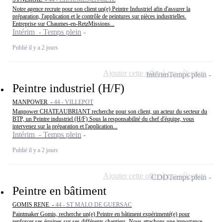
Notre agence recrute pour son client un(e) Peintre Industriel afin d'assurer la
préparation, l'application et le contrôle de peintures sur pièces industrielles.
Entreprise sur Chaumes-en-RetzMissions...
Intérim - Temps plein
Publié il y a 2 jours
Ajouter cette offre à ma sélection
Intérim
Temps plein
Peintre industriel (H/F)
MANPOWER -
44 - VILLEPOT
Manpower CHATEAUBRIANT recherche pour son client, un acteur du secteur du
BTP, un Peintre industriel (H/F) Sous la responsabilité du chef d'équipe, vous
intervenez sur la préparation et l'application...
Intérim - Temps plein
Publié il y a 2 jours
Ajouter cette offre à ma sélection
CDD
Temps plein
Peintre en bâtiment
GOMIS RENE -
44 - ST MALO DE GUERSAC
Paintmaker Gomis, recherche un(e) Peintre en bâtiment expérimenté(e) pour
renforcer ses équipes sur ses différents chantiers. Nous attachons une importance