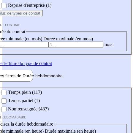
Reprise d'entreprise (1)
plus
de types de contrat
 DE CONTRAT
ée de contrat
ée minimale (en mois)
Durée maximale (en mois)
mois
er
le filtre du type de contrat
les filtres de
Durée hebdo
madaire
 hebdomadaire
Temps plein (117)
Temps partiel (1)
Non renseignée (487)
 HEBDOMADAIRE
cisez la durée hebdomadaire :
ée minimale (en heure)
Durée maximale (en heure)