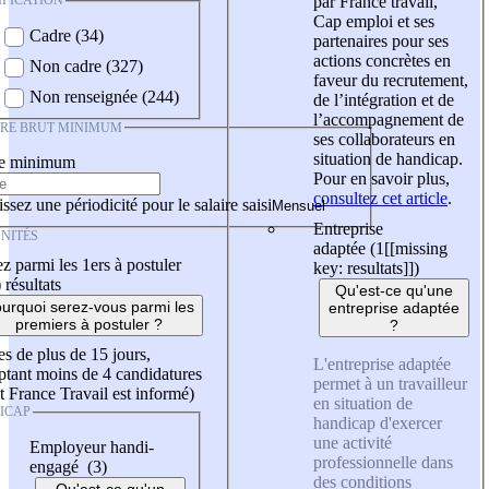
IFICATION
par France travail,
Cap emploi et ses
Cadre (34)
partenaires pour ses
actions concrètes en
Non cadre (327)
faveur du recrutement,
Non renseignée (244)
de l’intégration et de
l’accompagnement de
IRE BRUT MINIMUM
ses collaborateurs en
situation de handicap.
re minimum
Pour en savoir plus,
consultez cet article
.
ssez une périodicité pour le salaire saisi
Entreprise
NITÉS
adaptée (1
[[missing
z parmi les 1ers à postuler
key: resultats]]
)
)
résultats
Qu'est-ce qu'une
urquoi serez-vous parmi les
entreprise adaptée
premiers à postuler ?
?
es de plus de 15 jours,
L'entreprise adaptée
tant moins de 4 candidatures
permet à un travailleur
t France Travail est informé)
en situation de
ICAP
handicap d'exercer
une activité
Employeur handi-
professionnelle dans
engagé (3)
des conditions
Qu'est-ce qu'un