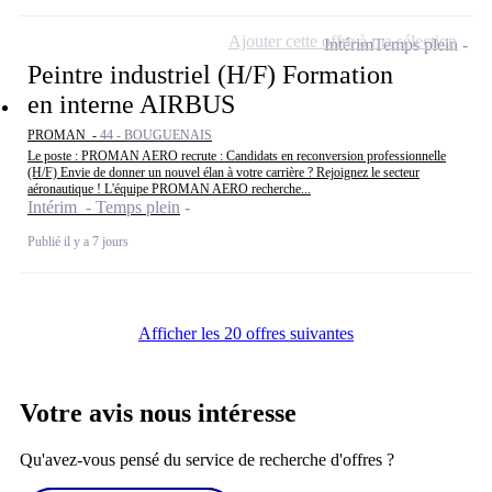
Ajouter cette offre à ma sélection
Intérim
Temps plein
Peintre industriel (H/F) Formation
en interne AIRBUS
PROMAN -
44 - BOUGUENAIS
Le poste : PROMAN AERO recrute : Candidats en reconversion professionnelle
(H/F) Envie de donner un nouvel élan à votre carrière ? Rejoignez le secteur
aéronautique ! L'équipe PROMAN AERO recherche...
Intérim - Temps plein
Publié il y a 7 jours
Afficher les 20 offres suivantes
Votre avis nous intéresse
Qu'avez-vous pensé du service de recherche d'offres ?