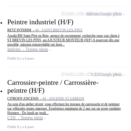
Ajouter cette offre à ma sélection
Intérim
Temps plein
Peintre industriel (H/F)
RETZ INTERIM -
44 - SAINT-BREVIN-LES-PINS
Aquila RH Saint Père en Retz, agence de recrutement, recherche pour son client à
ST BREVIN LES PINS, un AJUSTEUR MONTEUR (H/F) A pourvoir dès que
possible, mission renouvelable sur long...
Intérim - Temps plein
Publié il y a 4 jours
Ajouter cette offre à ma sélection
CDI
Temps plein
Carrossier-peintre / Carrossière-
peintre (H/F)
CITROEN ANCENIS -
44 - ANCENIS ST GEREON
Au sein d'un atelier récent, vous effectuez les travaux de carrosserie et de peinture
sur véhicules toutes marques. Expérience minimum de 2 ans sur un poste similaire
Horaires : Du lundi au jeudi...
CDI - Temps plein
Publié il y a 4 jours