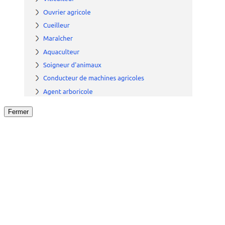
Fermer
Fermer
le détail de l'offre
/
Offre
sur
Offre précéden