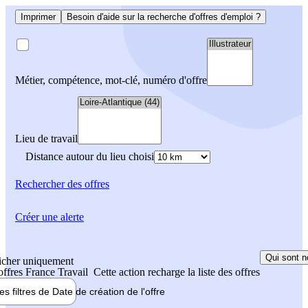
Imprimer
Besoin d'aide sur la recherche d'offres d'emploi ?
Métier, compétence, mot-clé, numéro d'offre
Lieu de travail
Distance autour du lieu choisi
Rechercher
des offres
Créer une alerte
Qui sont n
icher uniquement
 offres France Travail
Cette action recharge la liste des offres
les filtres de
Date de création
de l'offre