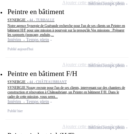
Ajouter cette offre à ma sélection
Intérim
Temps plein
Peintre en bâtiment
SYNERGIE -
44 - TURBALLE
Notre agence Synergie de Guérande recherche pour l'un de ses clients un Peintre en
bâtiment H/F pour une mission à pourvoir sur la presqu'ile.Vos missions : Préparer
les supports (ponçage, enduits,...
Intérim - Temps plein
Publié aujourd'hui
Ajouter cette offre à ma sélection
Intérim
Temps plein
Peintre en bâtiment F/H
SYNERGIE -
44 - CHÂTEAUBRIANT
SYNERGIE Nozay recrute pour l'un de ses clients, intervenant sur des chantiers de
construction et rénovation à Châteaubriant, un Peintre en bâtiment F/H. Dans le
cadre de cette mission, vous serez...
Intérim - Temps plein
Publié hier
Ajouter cette offre à ma sélection
Intérim
Temps plein