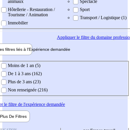
animaux
Spectacle
Hôtellerie - Restauration /
Sport
Tourisme / Animation
Transport / Logistique (1)
Immobilier
Appliquer
le filtre du domaine professi
es filtres liés à l'
Expérience
demandée
ience demandée
Moins de 1 an (5)
De 1 à 3 ans (162)
Plus de 3 ans (23)
Non renseignée (216)
er
le filtre de l'expérience demandée
Plus De
Filtres