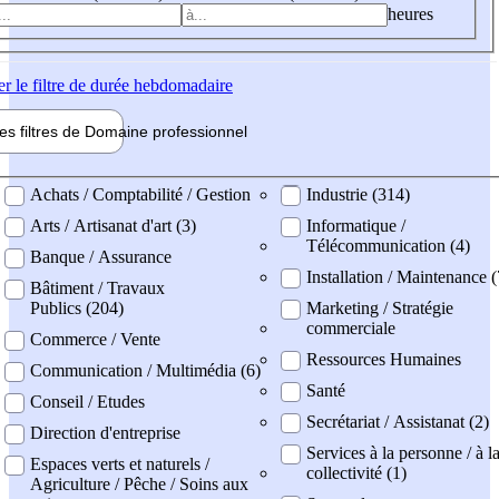
heures
er
le filtre de durée hebdomadaire
les filtres de
Domaine pro
fessionnel
ne professionel
Achats / Comptabilité / Gestion
Industrie (314)
Arts / Artisanat d'art (3)
Informatique /
Télécommunication (4)
Banque / Assurance
Installation / Maintenance 
Bâtiment / Travaux
Publics (204)
Marketing / Stratégie
commerciale
Commerce / Vente
Ressources Humaines
Communication / Multimédia (6)
Santé
Conseil / Etudes
Secrétariat / Assistanat (2)
Direction d'entreprise
Services à la personne / à l
Espaces verts et naturels /
collectivité (1)
Agriculture / Pêche / Soins aux