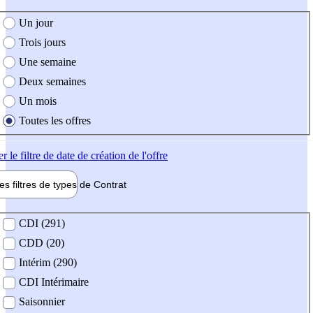
e création de l'offre
Un jour
Trois jours
Une semaine
Deux semaines
Un mois
Toutes les offres
er
le filtre de date de création de l'offre
les filtres de types de
Contrat
de contrat
CDI (291)
CDD (20)
Intérim (290)
CDI Intérimaire
Saisonnier