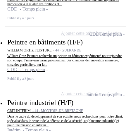
particulière à la qualité des finitions et...
CDD - Temps plein
Publié il y a 3 jours
Ajouter cette offre à ma sélection
CDD
Temps plein
Peintre en bâtiments (H/F)
WILLIAM ORTIZ PEINTURE -
44 - GUERANDE
William Ortiz Peinture recherche un peintre en bâtiment expérimenté pour rejoindre
son équipe. J'interviens principalement sur des chantiers de rénovation intérieure,
chez des particuliers, sur la...
CDD - Temps plein
Publié il y a 3 jours
Ajouter cette offre à ma sélection
Intérim
Temps plein
Peintre industriel (H/F)
CRIT INTERIM -
44 - MONTOIR-DE-BRETAGNE
Dans le cadre du développement de son activité, nous recherchons pour notre client,
spécialisé dans le secteur de la défense et de la sécurité, un(e)peintre industriel(le)
pour une mission en intérim...
Intérim - Temps plein