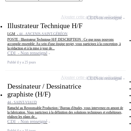
Ajouter cette offre à ma sélection
CDI
Non renseigné
Illustrateur Technique H/F
LGM -
44 - ANCENIS-SAINT-GÉRÉON
POSTE : Illustrateur Technique H/F DESCRIPTION : Ce que nous pouvons
accomplir ensemble: Au sein d'une équipe projet, vous participez à la conception, à
la rédaction et à la mise à jour de...
CDI - Non renseigné
Publié il y a 25 jours
Ajouter cette offre à ma sélection
CDI
Non renseigné
Dessinateur / Dessinatrice
graphiste (H/F)
44 - SAINT-VIAUD
Rattaché au Responsable Production / Bureau d'études, vous intervenez en amont de
la fabrication. Vous participez à la définition des solutions techniques et esthétiques,
réalisez les plans de...
CDI - Non renseigné
Publié il y a 10 jours