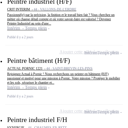
Peintre industriel (H/F)
CRIT INTERIM -
44 - VALLONS-DE-L'ERDRE
Passionné(e) par la précision, la finition et le travail bien fait ? Vous cherchez un
métier où chaque détail compte et où votre savoir-faire est valorisé ? Devenez
Peintre Industriel au sein d'une...
Intérim - Temps plein
Publié il y a 2 jours
Ajouter cette offre à ma sélection
Intérim
Temps plein
Peintre bâtiment (H/F)
ACTUAL PORNIC 1221 -
44 - SAINT-BREVIN-LES-PINS
Rejoignez Actual à Pornic ! Nous recherchons un peintre en bâtiment (H/F)
passionné et motivé pour une mission à Pornic. Votre mission ? Protéger le mobilier
et les sols, sécuriser le chantier et...
Intérim - Temps plein
Publié il y a 2 jours
Ajouter cette offre à ma sélection
Intérim
Temps plein
Peintre industriel F/H
SYNERGIE -
44 - CHAUMES-EN-RETZ