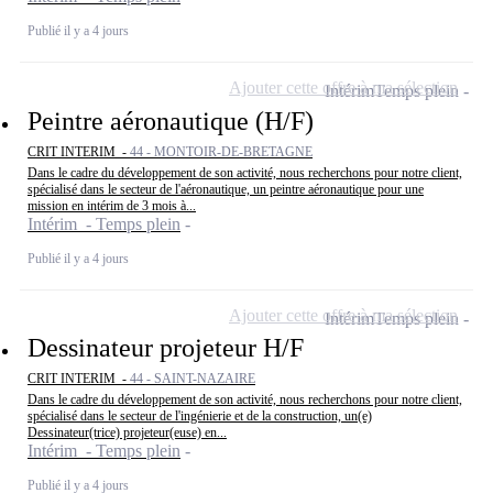
Publié il y a 4 jours
Ajouter cette offre à ma sélection
Intérim
Temps plein
Peintre aéronautique (H/F)
CRIT INTERIM -
44 - MONTOIR-DE-BRETAGNE
Dans le cadre du développement de son activité, nous recherchons pour notre client,
spécialisé dans le secteur de l'aéronautique, un peintre aéronautique pour une
mission en intérim de 3 mois à...
Intérim - Temps plein
Publié il y a 4 jours
Ajouter cette offre à ma sélection
Intérim
Temps plein
Dessinateur projeteur H/F
CRIT INTERIM -
44 - SAINT-NAZAIRE
Dans le cadre du développement de son activité, nous recherchons pour notre client,
spécialisé dans le secteur de l'ingénierie et de la construction, un(e)
Dessinateur(trice) projeteur(euse) en...
Intérim - Temps plein
Publié il y a 4 jours