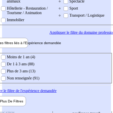
animaux
Spectacle
Hôtellerie - Restauration /
Sport
Tourisme / Animation
Transport / Logistique
Immobilier
Appliquer
le filtre du domaine professi
es filtres liés à l'
Expérience
demandée
ience demandée
Moins de 1 an (4)
De 1 à 3 ans (88)
Plus de 3 ans (13)
Non renseignée (91)
er
le filtre de l'expérience demandée
Plus De
Filtres