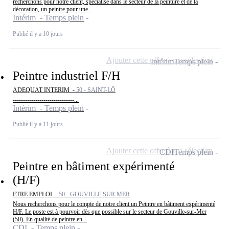
recherchons pour notre client, spécialisé dans le secteur de la peinture et de la
décoration, un peintre pour une...
Intérim - Temps plein
Publié il y a 10 jours
Ajouter cette offre à ma sélection
Intérim
Temps plein
Peintre industriel F/H
ADEQUAT INTERIM -
50 - SAINT-LÔ
------------------------------...
Intérim - Temps plein
Publié il y a 11 jours
Ajouter cette offre à ma sélection
CDI
Temps plein
Peintre en bâtiment expérimenté
(H/F)
ETRE EMPLOI -
50 - GOUVILLE SUR MER
Nous recherchons pour le compte de notre client un Peintre en bâtiment expérimenté
H/F. Le poste est à pourvoir dès que possible sur le secteur de Gouville-sur-Mer
(50). En qualité de peintre en...
CDI - Temps plein