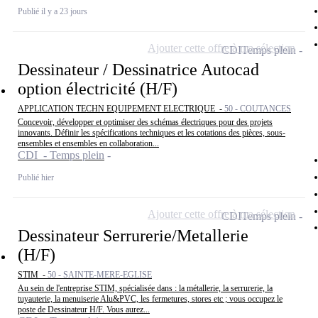
Publié il y a 23 jours
Ajouter cette offre à ma sélection
CDI
Temps plein
Dessinateur / Dessinatrice Autocad
option électricité (H/F)
APPLICATION TECHN EQUIPEMENT ELECTRIQUE -
50 - COUTANCES
Concevoir, développer et optimiser des schémas électriques pour des projets
innovants. Définir les spécifications techniques et les cotations des pièces, sous-
ensembles et ensembles en collaboration...
CDI - Temps plein
Publié hier
Ajouter cette offre à ma sélection
CDI
Temps plein
Dessinateur Serrurerie/Metallerie
(H/F)
STIM -
50 - SAINTE-MERE-EGLISE
Au sein de l'entreprise STIM, spécialisée dans : la métallerie, la serrurerie, la
tuyauterie, la menuiserie Alu&PVC, les fermetures, stores etc ; vous occupez le
poste de Dessinateur H/F. Vous aurez...