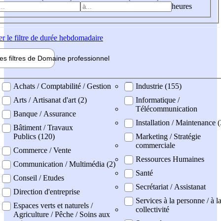
heures
er
le filtre de durée hebdomadaire
les filtres de
Domaine pro
fessionnel
ne professionel
Achats / Comptabilité / Gestion
Industrie (155)
Arts / Artisanat d'art (2)
Informatique /
Télécommunication
Banque / Assurance
Installation / Maintenance 
Bâtiment / Travaux
Publics (120)
Marketing / Stratégie
commerciale
Commerce / Vente
Ressources Humaines
Communication / Multimédia (2)
Santé
Conseil / Etudes
Secrétariat / Assistanat
Direction d'entreprise
Services à la personne / à l
Espaces verts et naturels /
collectivité
Agriculture / Pêche / Soins aux