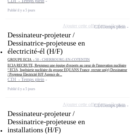
CDI - Temps plein
Publié il y a 5 jours
Ajouter cette offre à ma sélection
CDI
Temps plein
Dessinateur-projeteur /
Dessinatrice-projeteuse en
électricité-él (H/F)
GROUPE ECIA -
50 - CHERBOURG-EN-COTENTIN
ECIA RECRUTE, Rejoignez une équipe d'experts au cœur de l'innovation nucléaire
! ECIA, Ingénierie nucléaire du groupe EQUANS France, recrute un(e) Dessinateur
/ Projeteur Electricité H/F Agence de...
CDI - Temps plein
Publié il y a 5 jours
Ajouter cette offre à ma sélection
CDI
Temps plein
Dessinateur-projeteur /
Dessinatrice-projeteuse en
installations (H/F)