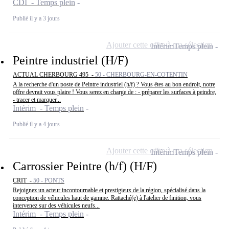
CDI - Temps plein
Publié il y a 3 jours
Ajouter cette offre à ma sélection
Intérim
Temps plein
Peintre industriel (H/F)
ACTUAL CHERBOURG 495 -
50 - CHERBOURG-EN-COTENTIN
A la recherche d'un poste de Peintre industriel (h/f) ? Vous êtes au bon endroit, notre
offre devrait vous plaire ! Vous serez en charge de : - préparer les surfaces à peindre,
- tracer et marquer...
Intérim - Temps plein
Publié il y a 4 jours
Ajouter cette offre à ma sélection
Intérim
Temps plein
Carrossier Peintre (h/f) (H/F)
CRIT -
50 - PONTS
Rejoignez un acteur incontournable et prestigieux de la région, spécialisé dans la
conception de véhicules haut de gamme. Rattaché(e) à l'atelier de finition, vous
intervenez sur des véhicules neufs...
Intérim - Temps plein