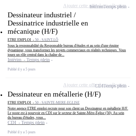
Ajouter cette offre à ma sélection
Intérim
Temps plein
Dessinateur industriel /
Dessinatrice industrielle en
mécanique (H/F)
ETRE EMPLOI -
50 - SAINT-LÔ
Sous la responsabilité du Responsable bureau d'études et au sein d'une équipe
dynamique, vous transformez les projets commerciaux en réalités techniques. Vous
jouez un rôle central dans la chaîne de...
Intérim - Temps plein
Publié il y a 5 jours
Ajouter cette offre à ma sélection
CDI
Temps plein
Dessinateur en métallerie (H/F)
ETRE EMPLOI -
50 - SAINTE-MERE-EGLISE
Notre agence ETRE emploi recrute pour son client un Dessinateur en métallerie H/F.
Le poste est à pourvoir en CDI sur le secteur de Sainte-Mère-Église (50). Au sein
du bureau d'études, vous...
CDI - Temps plein
Publié il y a 5 jours