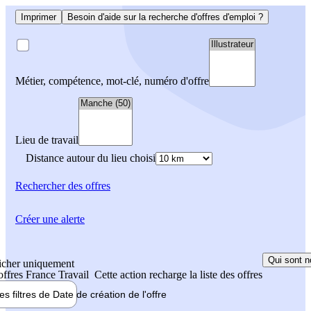
Imprimer
Besoin d'aide sur la recherche d'offres d'emploi ?
Métier, compétence, mot-clé, numéro d'offre
Lieu de travail
Distance autour du lieu choisi
Rechercher
des offres
Créer une alerte
Qui sont n
icher uniquement
 offres France Travail
Cette action recharge la liste des offres
les filtres de
Date de création
de l'offre