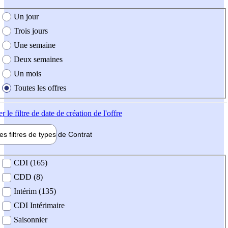
e création de l'offre
Un jour
Trois jours
Une semaine
Deux semaines
Un mois
Toutes les offres
er
le filtre de date de création de l'offre
les filtres de types de
Contrat
de contrat
CDI (165)
CDD (8)
Intérim (135)
CDI Intérimaire
Saisonnier