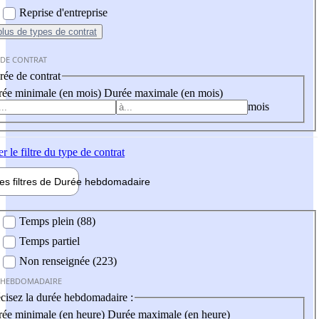
Reprise d'entreprise
plus
de types de contrat
 DE CONTRAT
ée de contrat
ée minimale (en mois)
Durée maximale (en mois)
mois
er
le filtre du type de contrat
les filtres de
Durée hebdo
madaire
 hebdomadaire
Temps plein (88)
Temps partiel
Non renseignée (223)
 HEBDOMADAIRE
cisez la durée hebdomadaire :
ée minimale (en heure)
Durée maximale (en heure)