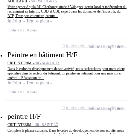
AQUILA RH -
50 - VALOGNES
Votre agence Aquila RH Cherbourg située à Valognes, acteur local et indépendant du
recrutement en Intérim, CDD et CDI, expert dans les domaines de l'industrie, du
BTP, Transport et tertiaire, recrute...
Intérim - Temps plein
Publié il y a 10 jours
Ajouter cette offre à ma sélection
Intérim
Temps plein
Peintre en bâtiment H/F
CRIT INTERIM -
50 - AGNEAUX
Dans le cadre du développement de son activité, nous recherchons pour notre client,
spécialisé dans le secteur du bâtiment, un peintre en bâtiment pour une mission en
intérim. - Réalisation de...
Intérim - Temps plein
Publié il y a 10 jours
Ajouter cette offre à ma sélection
Intérim
Temps plein
peintre H/F
CRIT INTERIM -
50 - SAINT-LÔ
Complète la phrase suivante. Dans le cadre du développement de son activité, nous