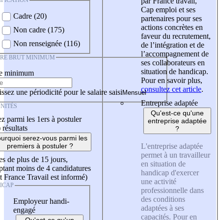
IFICATION
par France travail,
Cap emploi et ses
Cadre (20)
partenaires pour ses
actions concrètes en
Non cadre (175)
faveur du recrutement,
Non renseignée (116)
de l’intégration et de
l’accompagnement de
IRE BRUT MINIMUM
ses collaborateurs en
situation de handicap.
re minimum
Pour en savoir plus,
consultez cet article
.
ssez une périodicité pour le salaire saisi
Entreprise adaptée
NITÉS
Qu'est-ce qu'une
z parmi les 1ers à postuler
entreprise adaptée
)
résultats
?
urquoi serez-vous parmi les
L'entreprise adaptée
premiers à postuler ?
permet à un travailleur
es de plus de 15 jours,
en situation de
tant moins de 4 candidatures
handicap d'exercer
t France Travail est informé)
une activité
ICAP
professionnelle dans
des conditions
Employeur handi-
adaptées à ses
engagé
capacités. Pour en
Qu'est-ce qu'un