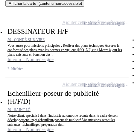
Afficher la carte
(contenu non-accessible)
Ajouter cette offre à ma sélection
Intérim
Non renseigné
DESSINATEUR H/F
50 - CONDÉ-SUR-VIRE
Vous aurez pour missions principales ; Réaliser des plans techniques Assurer la
conformité des plans avec les normes en vigueur (ISO, NF, etc.).Mettre à jour les
plans existants en fonction des...
Intérim - Non renseigné
Publié hier
Ajouter cette offre à ma sélection
Intérim
Non renseigné
Echenilleur-poseur de publicité
(H/F/D)
50 - SAINT-LÔ
Notre client, spécialisé dans l'industrie automobile recrute dans le cadre de son
développement un(e) échenilleur-poseur de publicité.Vos missions seront les
suivantes :Échenillage / préparation des...
Intérim - Non renseigné