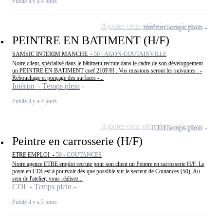
Publié il y a 4 jours
Ajouter cette offre à ma sélection
Intérim
Temps plein
PEINTRE EN BATIMENT (H/F)
SAMSIC INTERIM MANCHE -
50 - AGON-COUTAINVILLE
Notre client, spécialisé dans le bâtiment recrute dans le cadre de son développement
un PEINTRE EN BATIMENT coef 210F/H . Vos missions seront les suivantes : -
Rebouchage et ponçage des surfaces -...
Intérim - Temps plein
Publié il y a 4 jours
Ajouter cette offre à ma sélection
CDI
Temps plein
Peintre en carrosserie (H/F)
ETRE EMPLOI -
50 - COUTANCES
Notre agence ETRE emploi recrute pour son client un Peintre en carrosserie H/F. Le
poste en CDI est à pourvoir dès que possible sur le secteur de Coutances (50). Au
sein de l'atelier, vous réalisez...
CDI - Temps plein
Publié il y a 5 jours