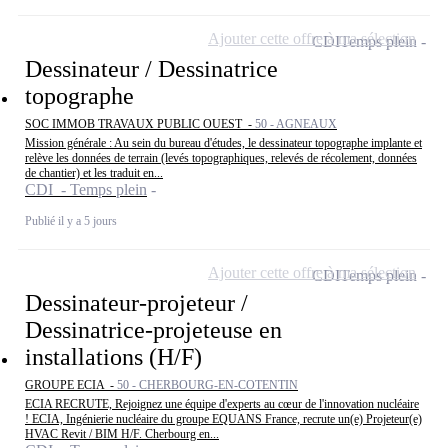
Ajouter cette offre à ma sélection
CDI
Temps plein
Dessinateur / Dessinatrice
topographe
SOC IMMOB TRAVAUX PUBLIC OUEST -
50 - AGNEAUX
Mission générale : Au sein du bureau d'études, le dessinateur topographe implante et
relève les données de terrain (levés topographiques, relevés de récolement, données
de chantier) et les traduit en...
CDI - Temps plein
Publié il y a 5 jours
Ajouter cette offre à ma sélection
CDI
Temps plein
Dessinateur-projeteur /
Dessinatrice-projeteuse en
installations (H/F)
GROUPE ECIA -
50 - CHERBOURG-EN-COTENTIN
ECIA RECRUTE, Rejoignez une équipe d'experts au cœur de l'innovation nucléaire
! ECIA, Ingénierie nucléaire du groupe EQUANS France, recrute un(e) Projeteur(e)
HVAC Revit / BIM H/F. Cherbourg en...