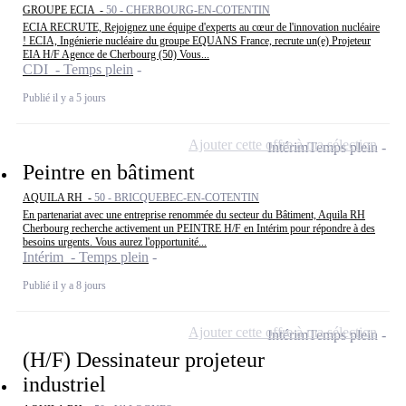
GROUPE ECIA -
50 - CHERBOURG-EN-COTENTIN
ECIA RECRUTE, Rejoignez une équipe d'experts au cœur de l'innovation nucléaire
! ECIA, Ingénierie nucléaire du groupe EQUANS France, recrute un(e) Projeteur
EIA H/F Agence de Cherbourg (50) Vous...
CDI - Temps plein
Publié il y a 5 jours
Ajouter cette offre à ma sélection
Intérim
Temps plein
Peintre en bâtiment
AQUILA RH -
50 - BRICQUEBEC-EN-COTENTIN
En partenariat avec une entreprise renommée du secteur du Bâtiment, Aquila RH
Cherbourg recherche activement un PEINTRE H/F en Intérim pour répondre à des
besoins urgents. Vous aurez l'opportunité...
Intérim - Temps plein
Publié il y a 8 jours
Ajouter cette offre à ma sélection
Intérim
Temps plein
(H/F) Dessinateur projeteur
industriel