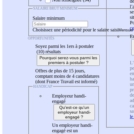
de
l
SALAIRE BRUT MINIMUM
se
si
Salaire minimum
Po
co
Choisissez une périodicité pour le salaire saisi
En
OPPORTUNITÉS
Soyez parmi les 1ers à postuler
(10)
résultats
Pourquoi serez-vous parmi les
L'
premiers à postuler ?
pe
Offres de plus de 15 jours,
en
comptant moins de 4 candidatures
ha
(dont France Travail est informé)
un
HANDICAP
pr
de
Employeur handi-
ad
engagé
ca
Qu'est-ce qu'un
sa
employeur handi-
le
engagé ?
Un employeur handi-
engagé est un