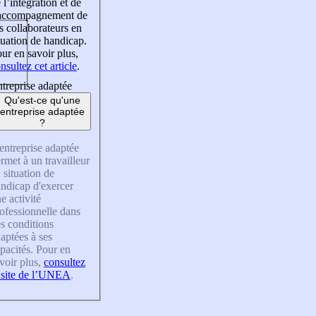
 l’intégration et de
’accompagnement de
s collaborateurs en
tuation de handicap.
ur en savoir plus,
nsultez cet article
.
treprise adaptée
Qu'est-ce qu'une
entreprise adaptée
?
entreprise adaptée
rmet à un travailleur
 situation de
ndicap d'exercer
e activité
ofessionnelle dans
s conditions
aptées à ses
pacités. Pour en
voir plus,
consultez
 site de l’UNEA
.