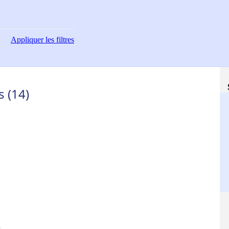
Appliquer
les filtres
s (14)