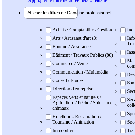
Appliquer
le filtre de durée hebdomadaire
Afficher les filtres de
Domaine pro
fessionnel
Domaine professionel
Achats / Comptabilité / Gestion
Indu
Arts / Artisanat d'art (3)
Info
Tél
Banque / Assurance
Inst
Bâtiment / Travaux Publics (88)
Mark
Commerce / Vente
com
Communication / Multimédia
Res
Conseil / Etudes
San
Direction d'entreprise
Secr
Espaces verts et naturels /
Serv
Agriculture / Pêche / Soins aux
coll
animaux
Spe
Hôtellerie - Restauration /
Tourisme / Animation
Spo
Immobilier
Tran