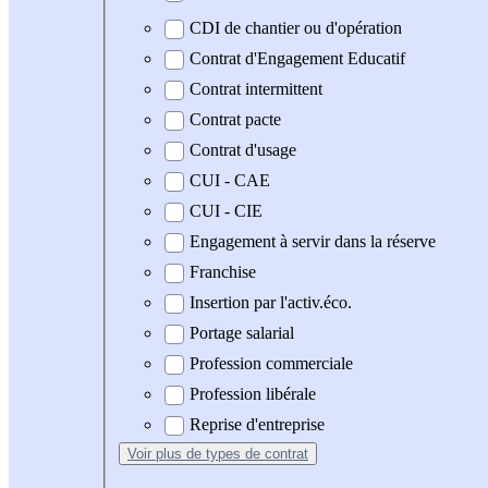
CDI de chantier ou d'opération
Contrat d'Engagement Educatif
Contrat intermittent
Contrat pacte
Contrat d'usage
CUI - CAE
CUI - CIE
Engagement à servir dans la réserve
Franchise
Insertion par l'activ.éco.
Portage salarial
Profession commerciale
Profession libérale
Reprise d'entreprise
Voir plus
de types de contrat