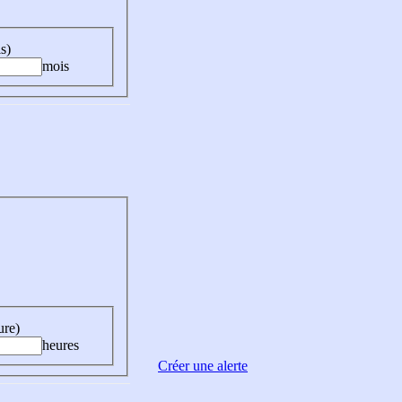
s)
mois
ure)
heures
Créer une alerte