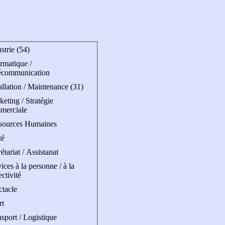
strie (54)
rmatique /
écommunication
allation / Maintenance (31)
eting / Stratégie
merciale
sources Humaines
té
étariat / Assistanat
ices à la personne / à la
ectivité
ctacle
rt
sport / Logistique