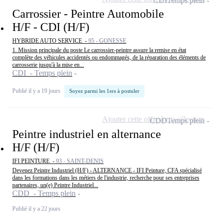
CDI
Temps plein
Carrossier - Peintre Automobile
H/F - CDI (H/F)
HYBRIDE AUTO SERVICE -
95 - GONESSE
1. Mission principale du poste Le carrossier-peintre assure la remise en état
complète des véhicules accidentés ou endommagés, de la réparation des éléments de
carrosserie jusqu'à la mise en...
CDI - Temps plein
Publié il y a 19 jours
Soyez parmi les 1ers à postuler
Ajouter cette offre à ma sélection
CDD
Temps plein
Peintre industriel en alternance
H/F (H/F)
IFI PEINTURE -
93 - SAINT-DENIS
Devenez Peintre Industriel (H/F) - ALTERNANCE - IFI Peinture, CFA spécialisé
dans les formations dans les métiers de l'industrie, recherche pour ses entreprises
partenaires, un(e) Peintre Industriel...
CDD - Temps plein
Publié il y a 22 jours