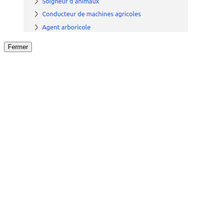
Fermer
Fermer
le détail de l'offre
/
Offre
sur
Offre précéden