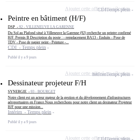
Ajouter cette offre à ma sélection
CDI
Temps plein
Peintre en bâtiment (H/F)
DSP -
92 - VILLENEUVE LA GARENNE
Du Sol au Plafond situé à Villeneuve la Garenne (92) recherche un peintre confirmé
H/F. Permis B Description du poste : - remplacement BA13 - Enduits - Pose de
TDV - Pose de papier peint - Peinture -...
CDI - Temps plein
Publié il y a 9 jours
Ajouter cette offre à ma sélection
Intérim
Temps plein
Dessinateur projeteur F/H
SYNERGIE -
93 - BOURGET
Notre client est un acteur majeur de la gestion et du développement d'infrastructures
aéroportuaires en France.Nous recherchons pour notre client un desinateur Projeteur
H/F pour une mission...
Intérim - Temps plein
Publié il y a 9 jours
Ajouter cette offre à ma sélection
CDI
Temps plein