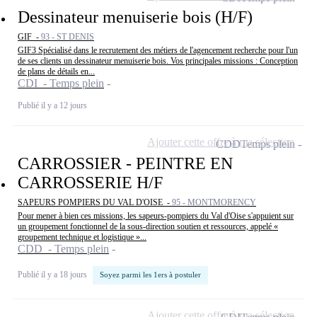
Dessinateur menuiserie bois (H/F)
GIF -
93 - ST DENIS
GIF3 Spécialisé dans le recrutement des métiers de l'agencement recherche pour l'un
de ses clients un dessinateur menuiserie bois. Vos principales missions : Conception
de plans de détails en...
CDI - Temps plein
Publié il y a 12 jours
Ajouter cette offre à ma sélection
CDD
Temps plein
CARROSSIER - PEINTRE EN
CARROSSERIE H/F
SAPEURS POMPIERS DU VAL D'OISE -
95 - MONTMORENCY
Pour mener à bien ces missions, les sapeurs-pompiers du Val d'Oise s'appuient sur
un groupement fonctionnel de la sous-direction soutien et ressources, appelé «
groupement technique et logistique »...
CDD - Temps plein
Publié il y a 18 jours
Soyez parmi les 1ers à postuler
Ajouter cette offre à ma sélection