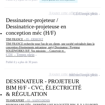
Ajouter cette offre à ma sélection
CDI
Temps plein
Dessinateur-projeteur /
Dessinatrice-projeteuse en
conception méc (H/F)
TIM FRANCE -
95 - ERMONT
TIM FRANCE recherche pour l'un de ses clients, une société spécialisée dans la
conception d'équipements mécanique, un(e) Dessinateur / Projeteur
SOLIDWORKS H/F. Vos missions : - Concevoir et...
CDI - Temps plein
Publié il y a plus de 30 jours
Ajouter cette offre à ma sélection
Intérim
Temps plein
DESSINATEUR - PROJETEUR
BIM H/F - CVC, ÉLECTRICITÉ
& RÉGULATION
TEAMEXPERT -
93 - SAINT-DENIS
RESPONSABILITÉS : DERRIÈRE UNE MAQUETTE BIM, IL Y A D'ABORD