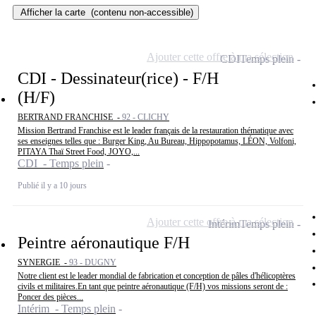
Afficher la carte
(contenu non-accessible)
Ajouter cette offre à ma sélection
CDI
Temps plein
CDI - Dessinateur(rice) - F/H
(H/F)
BERTRAND FRANCHISE -
92 - CLICHY
Mission Bertrand Franchise est le leader français de la restauration thématique avec
ses enseignes telles que : Burger King, Au Bureau, Hippopotamus, LÉON, Volfoni,
PITAYA Thaï Street Food, JOYO,...
CDI - Temps plein
Publié il y a 10 jours
Ajouter cette offre à ma sélection
Intérim
Temps plein
Peintre aéronautique F/H
SYNERGIE -
93 - DUGNY
Notre client est le leader mondial de fabrication et conception de pâles d'hélicoptères
civils et militaires.En tant que peintre aéronautique (F/H) vos missions seront de :
Poncer des pièces...
Intérim - Temps plein