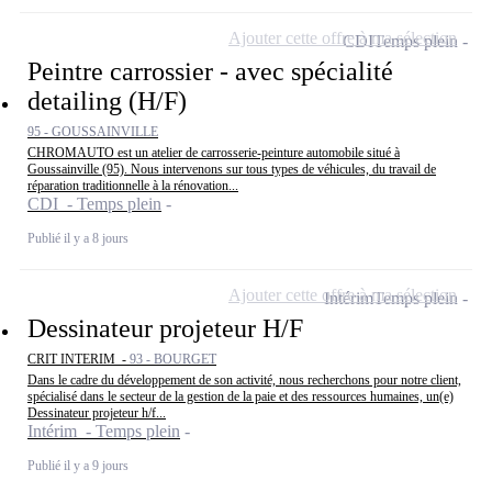
Ajouter cette offre à ma sélection
CDI
Temps plein
Peintre carrossier - avec spécialité
detailing (H/F)
95 - GOUSSAINVILLE
CHROMAUTO est un atelier de carrosserie-peinture automobile situé à
Goussainville (95). Nous intervenons sur tous types de véhicules, du travail de
réparation traditionnelle à la rénovation...
CDI - Temps plein
Publié il y a 8 jours
Ajouter cette offre à ma sélection
Intérim
Temps plein
Dessinateur projeteur H/F
CRIT INTERIM -
93 - BOURGET
Dans le cadre du développement de son activité, nous recherchons pour notre client,
spécialisé dans le secteur de la gestion de la paie et des ressources humaines, un(e)
Dessinateur projeteur h/f...
Intérim - Temps plein
Publié il y a 9 jours