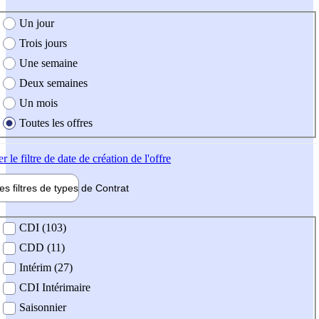
e création de l'offre
Un jour
Trois jours
Une semaine
Deux semaines
Un mois
Toutes les offres
er
le filtre de date de création de l'offre
les filtres de types de
Contrat
de contrat
CDI (103)
CDD (11)
Intérim (27)
CDI Intérimaire
Saisonnier