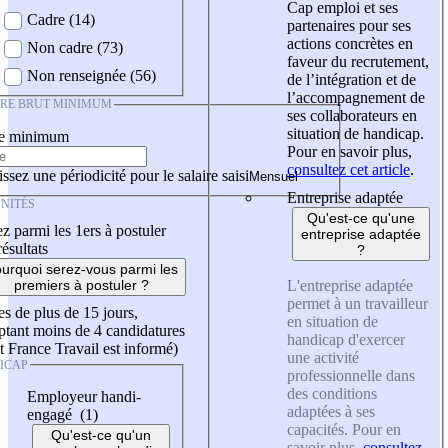
Cap emploi et ses
Cadre (14)
partenaires pour ses
actions concrètes en
Non cadre (73)
faveur du recrutement,
Non renseignée (56)
de l’intégration et de
l’accompagnement de
IRE BRUT MINIMUM
ses collaborateurs en
situation de handicap.
re minimum
Pour en savoir plus,
consultez cet article
.
ssez une périodicité pour le salaire saisi
Entreprise adaptée
NITÉS
Qu'est-ce qu'une
z parmi les 1ers à postuler
entreprise adaptée
résultats
?
urquoi serez-vous parmi les
L'entreprise adaptée
premiers à postuler ?
permet à un travailleur
es de plus de 15 jours,
en situation de
tant moins de 4 candidatures
handicap d'exercer
t France Travail est informé)
une activité
ICAP
professionnelle dans
des conditions
Employeur handi-
adaptées à ses
engagé (1)
capacités. Pour en
Qu'est-ce qu'un
savoir plus,
consultez