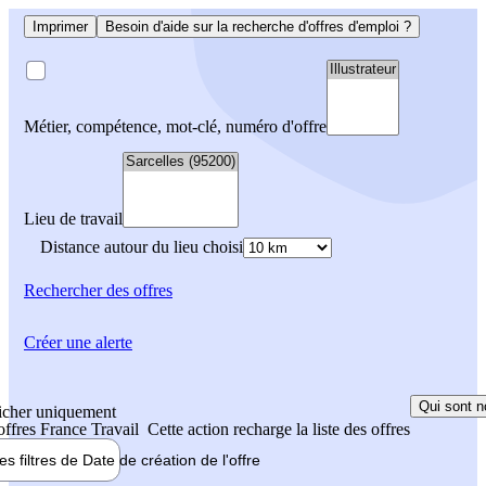
Imprimer
Besoin d'aide sur la recherche d'offres d'emploi ?
Métier, compétence, mot-clé, numéro d'offre
Lieu de travail
Distance autour du lieu choisi
Rechercher
des offres
Créer une alerte
Qui sont n
icher uniquement
 offres France Travail
Cette action recharge la liste des offres
les filtres de
Date de création
de l'offre