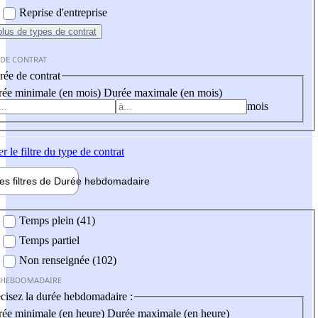
Reprise d'entreprise
plus
de types de contrat
 DE CONTRAT
ée de contrat
ée minimale (en mois)
Durée maximale (en mois)
mois
er
le filtre du type de contrat
les filtres de
Durée hebdo
madaire
 hebdomadaire
Temps plein (41)
Temps partiel
Non renseignée (102)
 HEBDOMADAIRE
cisez la durée hebdomadaire :
ée minimale (en heure)
Durée maximale (en heure)