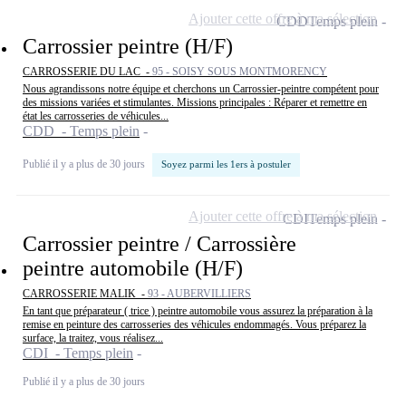
Ajouter cette offre à ma sélection
CDD
Temps plein
Carrossier peintre (H/F)
CARROSSERIE DU LAC -
95 - SOISY SOUS MONTMORENCY
Nous agrandissons notre équipe et cherchons un Carrossier-peintre compétent pour
des missions variées et stimulantes. Missions principales : Réparer et remettre en
état les carrosseries de véhicules...
CDD - Temps plein
Publié il y a plus de 30 jours
Soyez parmi les 1ers à postuler
Ajouter cette offre à ma sélection
CDI
Temps plein
Carrossier peintre / Carrossière
peintre automobile (H/F)
CARROSSERIE MALIK -
93 - AUBERVILLIERS
En tant que préparateur ( trice ) peintre automobile vous assurez la préparation à la
remise en peinture des carrosseries des véhicules endommagés. Vous préparez la
surface, la traitez, vous réalisez...
CDI - Temps plein
Publié il y a plus de 30 jours