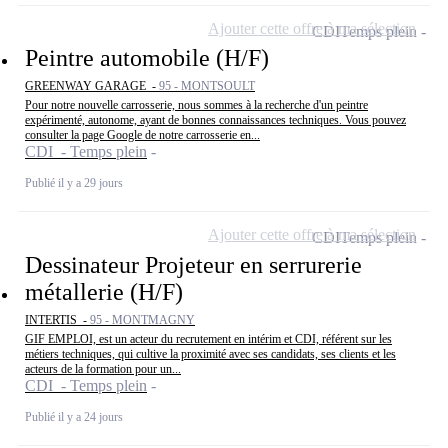
Ajouter cette offre à ma sélection
CDI
Temps plein
Peintre automobile (H/F)
GREENWAY GARAGE -
95 - MONTSOULT
Pour notre nouvelle carrosserie, nous sommes à la recherche d'un peintre
expérimenté, autonome, ayant de bonnes connaissances techniques. Vous pouvez
consulter la page Google de notre carrosserie en...
CDI - Temps plein
Publié il y a 29 jours
Ajouter cette offre à ma sélection
CDI
Temps plein
Dessinateur Projeteur en serrurerie
métallerie (H/F)
INTERTIS -
95 - MONTMAGNY
GIF EMPLOI, est un acteur du recrutement en intérim et CDI, référent sur les
métiers techniques, qui cultive la proximité avec ses candidats, ses clients et les
acteurs de la formation pour un...
CDI - Temps plein
Publié il y a 24 jours