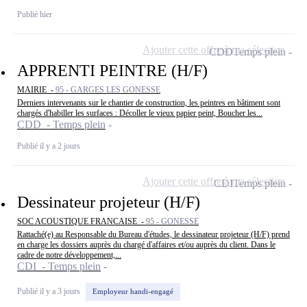
Publié hier
Ajouter cette offre à ma sélection
CDD
Temps plein
APPRENTI PEINTRE (H/F)
MAIRIE -
95 - GARGES LES GONESSE
Derniers intervenants sur le chantier de construction, les peintres en bâtiment sont
chargés d'habiller les surfaces : Décoller le vieux papier peint, Boucher les...
CDD - Temps plein
Publié il y a 2 jours
Ajouter cette offre à ma sélection
CDI
Temps plein
Dessinateur projeteur (H/F)
SOC ACOUSTIQUE FRANCAISE -
95 - GONESSE
Rattaché(e) au Responsable du Bureau d'études, le dessinateur projeteur (H/F) prend
en charge les dossiers auprès du chargé d'affaires et/ou auprès du client. Dans le
cadre de notre développement,...
CDI - Temps plein
Publié il y a 3 jours
Employeur handi-engagé