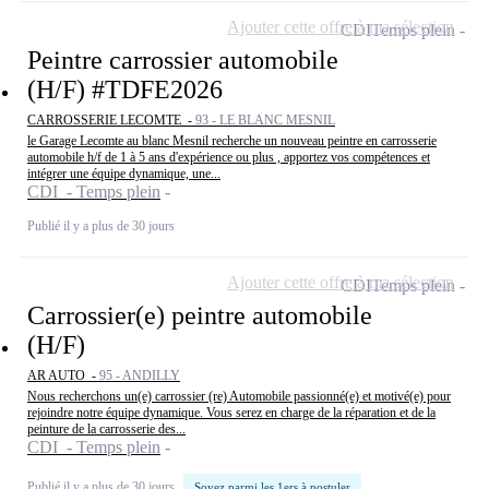
Ajouter cette offre à ma sélection
CDI
Temps plein
Peintre carrossier automobile
(H/F) #TDFE2026
CARROSSERIE LECOMTE -
93 - LE BLANC MESNIL
le Garage Lecomte au blanc Mesnil recherche un nouveau peintre en carrosserie
automobile h/f de 1 à 5 ans d'expérience ou plus , apportez vos compétences et
intégrer une équipe dynamique, une...
CDI - Temps plein
Publié il y a plus de 30 jours
Ajouter cette offre à ma sélection
CDI
Temps plein
Carrossier(e) peintre automobile
(H/F)
AR AUTO -
95 - ANDILLY
Nous recherchons un(e) carrossier (re) Automobile passionné(e) et motivé(e) pour
rejoindre notre équipe dynamique. Vous serez en charge de la réparation et de la
peinture de la carrosserie des...
CDI - Temps plein
Publié il y a plus de 30 jours
Soyez parmi les 1ers à postuler