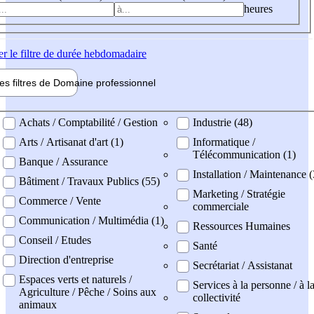
heures
er
le filtre de durée hebdomadaire
les filtres de
Domaine pro
fessionnel
ne professionel
Achats / Comptabilité / Gestion
Industrie (48)
Arts / Artisanat d'art (1)
Informatique /
Télécommunication (1)
Banque / Assurance
Installation / Maintenance 
Bâtiment / Travaux Publics (55)
Marketing / Stratégie
Commerce / Vente
commerciale
Communication / Multimédia (1)
Ressources Humaines
Conseil / Etudes
Santé
Direction d'entreprise
Secrétariat / Assistanat
Espaces verts et naturels /
Services à la personne / à l
Agriculture / Pêche / Soins aux
collectivité
animaux